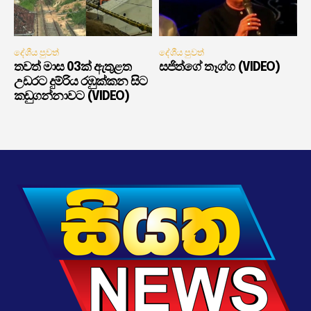
දේශීය පුවත්
දේශීය පුවත්
තවත් මාස 03ක් ඇතුළත
සජිත්ගේ තෑග්ග (VIDEO)
උඩරට දුම්රිය රඹුක්කන සිට
කඩුගන්නාවට (VIDEO)