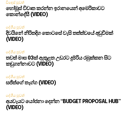
විදෙස් පුවත්
හෝමූස් විවෘත කරන්න ඉරානයෙන් අමෙරිකාවට
කොන්දේසී (VIDEO)
දේශීය පුවත්
දිවයිනේ නිරිතදිග කොටසේ වැසි තත්ත්වයේ අඩුවීමක්
(VIDEO)
දේශීය පුවත්
තවත් මාස 03ක් ඇතුළත උඩරට දුම්රිය රඹුක්කන සිට
කඩුගන්නාවට (VIDEO)
දේශීය පුවත්
සජිත්ගේ තෑග්ග (VIDEO)
දේශීය පුවත්
අයවැයට යෝජනා දෙන්න “BUDGET PROPOSAL HUB”
(VIDEO)