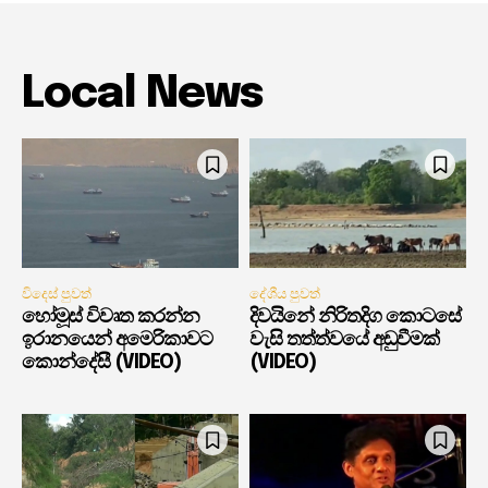
Local News
විදෙස් පුවත්
දේශීය පුවත්
හෝමූස් විවෘත කරන්න
දිවයිනේ නිරිතදිග කොටසේ
ඉරානයෙන් අමෙරිකාවට
වැසි තත්ත්වයේ අඩුවීමක්
කොන්දේසී (VIDEO)
(VIDEO)