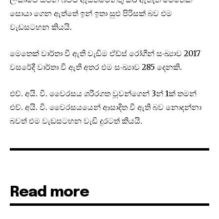
සොයා ගෙන ඇත්තේ ඉන් ඉතා සුළු පිරිසක් බව එම
වැඩසටහන කියයි.
මෙතෙක් වාර්තා වී ඇති වැඩිම ඒඩ්ස් රෝගීන් සංඛ්‍යාව 2017
වසරේදී වාර්තා වී ඇති අතර එම සංඛ්‍යාව 285 දෙනකි.
එච්. අයි. වී. වෛරසය ශරීරගත වූවන්ගෙන් 3න් 1ක් තමන්
එච්. අයි. වී. වෛරසයයෙන් ආසාදිත වී ඇති බව නොදන්නා
බවත් එම වැඩසටහන වැඩි දුරටත් කියයි.
Read more