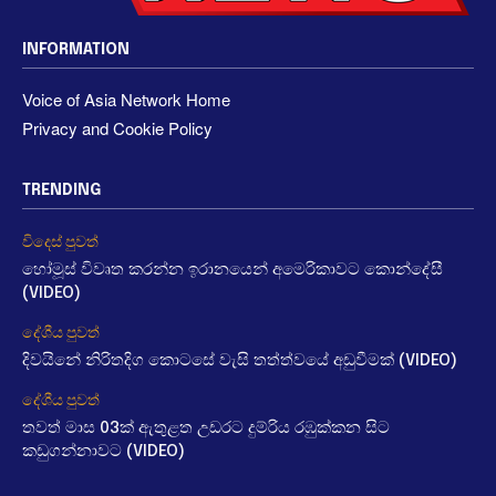
INFORMATION
Voice of Asia Network Home
Privacy and Cookie Policy
TRENDING
විදෙස් පුවත්
හෝමූස් විවෘත කරන්න ඉරානයෙන් අමෙරිකාවට කොන්දේසී
(VIDEO)
දේශීය පුවත්
දිවයිනේ නිරිතදිග කොටසේ වැසි තත්ත්වයේ අඩුවීමක් (VIDEO)
දේශීය පුවත්
තවත් මාස 03ක් ඇතුළත උඩරට දුම්රිය රඹුක්කන සිට
කඩුගන්නාවට (VIDEO)