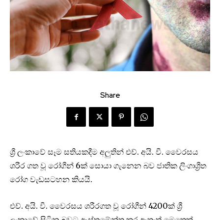
Share
ශ්‍රී ලංකාවේ සෑම සතියකදීම අලුතින් එච්. අයි. වී. වෛරසය
ශරීර ගත වූ රෝගීන් 6ක් සොයා ගැනෙන බව ජාතික ලිංගාශ්‍රීත
රෝග වැඩසටහන කියයි.
එච්. අයි. වී. වෛරසය ශරීරගත වූ රෝගීන් 4200ක් ශ්‍රී
ලංකාවේ සිටින බවට ඇස්තමේන්තු කර ඇතැත් මෙතෙක්