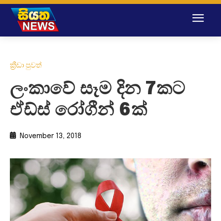
ක්‍රීඩා පුවත්
ලංකාවේ සෑම දින 7කට
ඒඩ්ස් රෝගීන් 6ක්
November 13, 2018