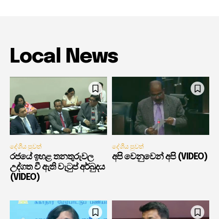
Local News
දේශීය පුවත්
දේශීය පුවත්
රජයේ ඉහළ තනතුරුවල
අපි වෙනුවෙන් අපි (VIDEO)
උද්ගත වී ඇති වැටුප් අර්බුදය
(VIDEO)