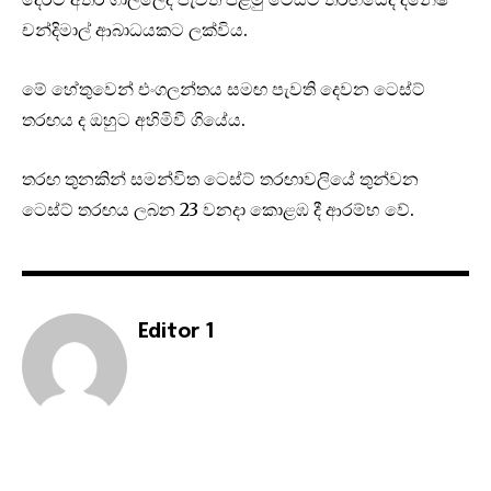
චන්දිමාල් ආබාධයකට ලක්විය.
මේ හේතුවෙන් එංගලන්තය සමඟ පැවති දෙවන ටෙස්ට්
තරඟය ද ඔහුට අහිමිවී ගියේය.
තරඟ තුනකින් සමන්විත ටෙස්ට් තරඟාවලියේ තුන්වන
ටෙස්ට් තරඟය ලබන 23 වනදා කොළඹ දී ආරම්භ වේ.
Editor 1