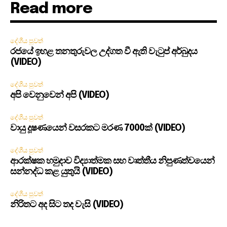
Read more
දේශීය පුවත්
රජයේ ඉහළ තනතුරුවල උද්ගත වී ඇති වැටුප් අර්බුදය
(VIDEO)
දේශීය පුවත්
අපි වෙනුවෙන් අපි (VIDEO)
දේශීය පුවත්
වායු දූෂණයෙන් වසරකට මරණ 7000ක් (VIDEO)
දේශීය පුවත්
ආරක්ෂක හමුදාව විද්‍යාත්මක සහ වෘත්තීය නිපුණත්වයෙන්
සන්නද්ධ කළ යුතුයි (VIDEO)
දේශීය පුවත්
නිරිතට අද සිට තද වැසි (VIDEO)