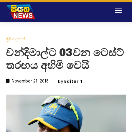
ක්‍රීඩා පුවත්
චන්දිමාල්ට 03වන ටෙස්ට්
තරඟය අහිමි වෙයි
By
Editor 1
November 21, 2018