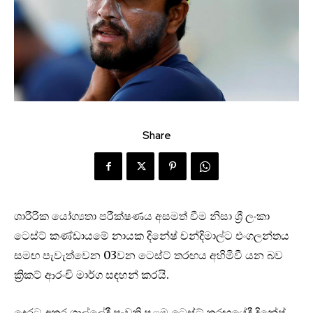
Share
ශාරීරික යෝග්‍යතා පරීක්ෂණය අසමත් වීම නිසා ශ්‍රී ලංකා
ටෙස්ට් කණ්ඩායමේ නායක දිනේෂ් චන්දිමාල්ට එංගලන්තය
සමඟ පැවැත්වෙන 03වන ටෙස්ට් තරඟය අහිමිවී යන බව
ක්‍රිකට් ආරංචි මාර්ග සඳහන් කරයි.
දෙරට අතර ගාල්ලේදී පැවති පළමු ටෙස්ට් තරඟයේදී දිනේෂ්