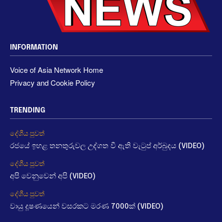
INFORMATION
Voice of Asia Network Home
Privacy and Cookie Policy
TRENDING
දේශීය පුවත්
රජයේ ඉහළ තනතුරුවල උද්ගත වී ඇති වැටුප් අර්බුදය (VIDEO)
දේශීය පුවත්
අපි වෙනුවෙන් අපි (VIDEO)
දේශීය පුවත්
වායු දූෂණයෙන් වසරකට මරණ 7000ක් (VIDEO)