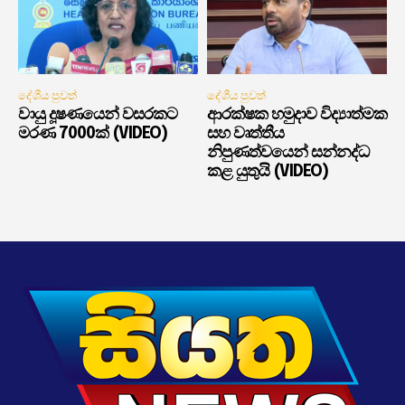
දේශීය පුවත්
දේශීය පුවත්
වායු දූෂණයෙන් වසරකට
ආරක්ෂක හමුදාව විද්‍යාත්මක
මරණ 7000ක් (VIDEO)
සහ වෘත්තීය
නිපුණත්වයෙන් සන්නද්ධ
කළ යුතුයි (VIDEO)