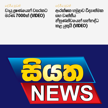
දේශීය පුවත්
දේශීය පුවත්
වායු දූෂණයෙන් වසරකට
ආරක්ෂක හමුදාව විද්‍යාත්මක
මරණ 7000ක් (VIDEO)
සහ වෘත්තීය
නිපුණත්වයෙන් සන්නද්ධ
කළ යුතුයි (VIDEO)