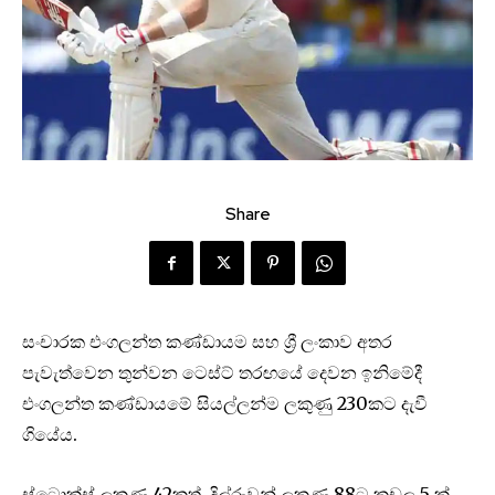
Share
සංචාරක එංගලන්ත කණ්ඩායම සහ ශ්‍රී ලංකාව අතර
පැවැත්වෙන තුන්වන ටෙස්ට් තරඟයේ දෙවන ඉනිමේදී
එංගලන්ත කණ්ඩායමේ සියල්ලන්ම ලකුණු 230කට දැවී
ගියේය.
ස්ටොක්ස් ලකුණු 42කුත්, දිල්රුවන් ලකුණු 88ට කඩුලු 5 ක්