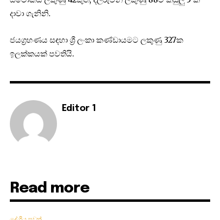
දාවා ගැනිනි.
ජයග්‍රහණය සඳහා ශ්‍රී ලංකා කණ්ඩායමට ලකුණු 327ක
ඉලක්කයක් පවතියි.
Editor 1
Read more
දේශීය පුවත්