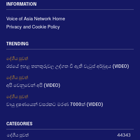
INFORMATION
Voice of Asia Network Home
Privacy and Cookie Policy
TRENDING
දේශීය පුවත්
රජයේ ඉහළ තනතුරුවල උද්ගත වී ඇති වැටුප් අර්බුදය (VIDEO)
දේශීය පුවත්
අපි වෙනුවෙන් අපි (VIDEO)
දේශීය පුවත්
වායු දූෂණයෙන් වසරකට මරණ 7000ක් (VIDEO)
CATEGORIES
දේශීය පුවත්
44343