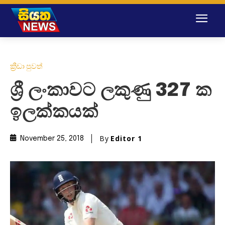
ක්‍රීඩා පුවත්
ශ්‍රී ලංකාවට ලකුණු 327 ක
ඉලක්කයක්
By
Editor 1
November 25, 2018