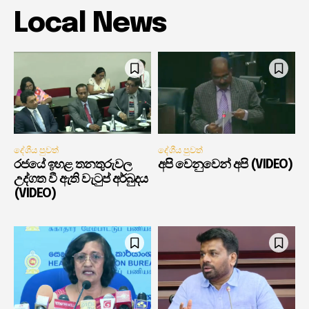
Local News
දේශීය පුවත්
දේශීය පුවත්
රජයේ ඉහළ තනතුරුවල
අපි වෙනුවෙන් අපි (VIDEO)
උද්ගත වී ඇති වැටුප් අර්බුදය
(VIDEO)