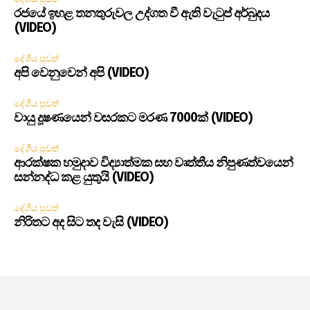
රජයේ ඉහළ තනතුරුවල උද්ගත වී ඇති වැටුප් අර්බුදය
(VIDEO)
දේශීය පුවත්
අපි වෙනුවෙන් අපි (VIDEO)
දේශීය පුවත්
වායු දූෂණයෙන් වසරකට මරණ 7000ක් (VIDEO)
දේශීය පුවත්
ආරක්ෂක හමුදාව විද්‍යාත්මක සහ වෘත්තීය නිපුණත්වයෙන්
සන්නද්ධ කළ යුතුයි (VIDEO)
දේශීය පුවත්
නිරිතට අද සිට තද වැසි (VIDEO)