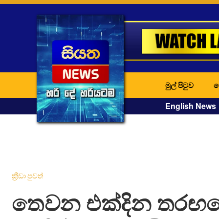
මුල් පිටුව
ද
English News
ක්‍රීඩා පුවත්
තෙවන එක්දින තරඟ