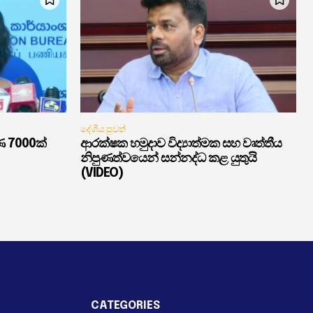
දේශීය පුවත්
ණ 7000ක්
ආරක්ෂක හමුදාව විද්‍යාත්මක සහ වෘත්තීය
නිපුණත්වයෙන් සන්නද්ධ කළ යුතුයි
(VIDEO)
CATEGORIES