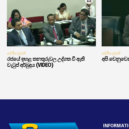
දේශීය පුවත්
දේශීය පුවත්
රජයේ ඉහළ තනතුරුවල උද්ගත වී ඇති
අපි වෙනුවෙන
වැටුප් අර්බුදය (VIDEO)
INFORMAT