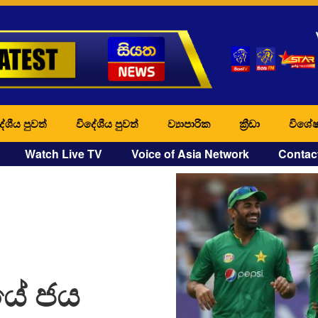
ේශීය පුවත්
විදේශීය පුවත්
ව්‍යාපාරික
ක්‍රීඩා
විශේෂ
Watch Live TV
Voice of Asia Network
Contac
යේ ජය