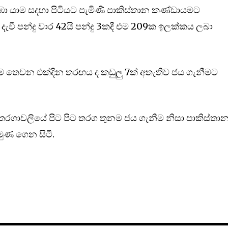
ා යාම සදහා පිටියට පැමිණි පාකිස්තාන කණ්ඩායමට
 දැවී පන්දු වාර 42යි පන්දු 3කදී එම 209ක ඉලක්කය ලබා
 තෙවන එක්දින තරඟය ද කඩුලු 7ක් අතැතිව ජය ගැනීමට
 තරගාවලියේ පිට පිට තරග තුනම ජය ගැනීම නිසා පාකිස්තා
ුණ ගෙන සිටී.