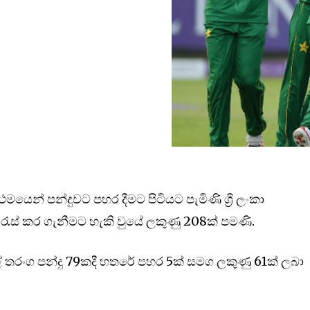
ථමයෙන් පන්දුවට පහර දීමට පිටියට පැමිණි ශ්‍රී ලංකා
රැස් කර ගැනීමට හැකි වුයේ ලකුණු 208ක් පමණි.
් තරංග පන්දු 79කදී හතරේ පහර 5ක් සමග ලකුණු 61ක් ලබා