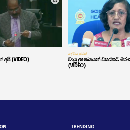
දේශීය පුවත්
් අපි (VIDEO)
වායු දූෂණයෙන් වසරකට මර
(VIDEO)
ION
TRENDING