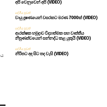
අපි වෙනුවෙන් අපි (VIDEO)
දේශීය පුවත්
වායු දූෂණයෙන් වසරකට මරණ 7000ක් (VIDEO)
දේශීය පුවත්
ආරක්ෂක හමුදාව විද්‍යාත්මක සහ වෘත්තීය
නිපුණත්වයෙන් සන්නද්ධ කළ යුතුයි (VIDEO)
දේශීය පුවත්
නිරිතට අද සිට තද වැසි (VIDEO)
නය