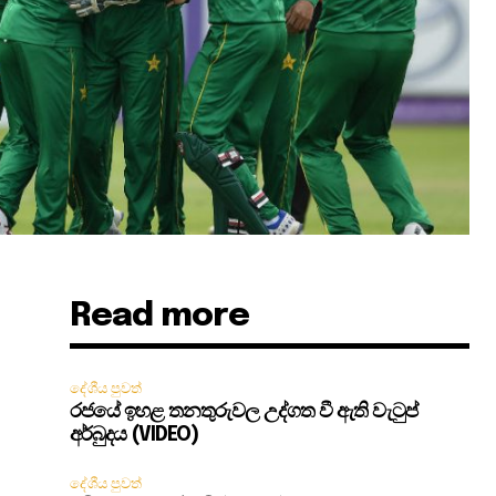
Read more
දේශීය පුවත්
රජයේ ඉහළ තනතුරුවල උද්ගත වී ඇති වැටුප්
අර්බුදය (VIDEO)
දේශීය පුවත්