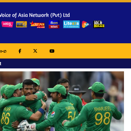
ාංග
t