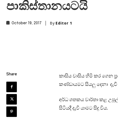
පාකිස්තානයටයි
By
Editor 1
October 19, 2017
Share
කාසිය වාසිය හිමි කර ගෙන ප්‍ර
කණ්ඩායමට සියලු දෙනා දැවී 
අර්ධ ශතකය වාර්තා කළ උපුල
සිටියදී දැවී යාමට සිදු විය.