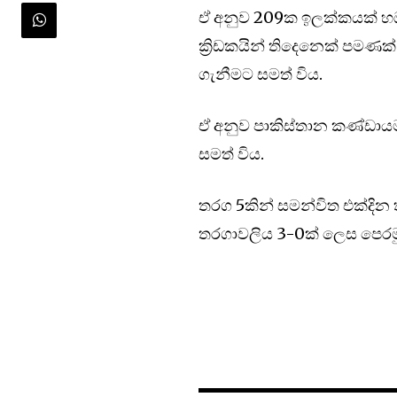
ඒ අනුව 209ක ඉලක්කයක් හඹ
ක්‍රිඩකයින් තිදෙනෙක් පමණක්
ගැනීමට සමත් විය.
ඒ අනුව පාකිස්තාන කණ්ඩායම
සමත් විය.
තරග 5කින් සමන්විත එක්දින
තරගාවලිය 3-0ක් ලෙස පෙරම