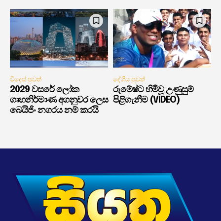
විදෙස් පුවත්
දේශීය පුවත්
2029 වසරේ ලෝක
රුමේෂ්ට හිමිවූ උණුසුම්
ගෘහනිර්මාණ අගනුවර ලෙස
පිළිගැනීම (VIDEO)
බෙයිජිං නගරය නම් කරයි