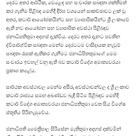
දෙරට අතර ආර්ථික, වෙළෙඳ සහ සංචාරක සබඳතා ශක්තිමත්
කර ගැනීම පිළිබඳ මෙහිදී දීර්ඝ වශයෙන් සාකච්ඡාවට ලක් වූ
අතර, කටාර් ආයෝජකයින්ට සහ ව්‍යාපාරිකයින්ට ශ්‍රී ලංකාවේ
ඇති නව ආයෝජන සහ ව්‍යාපාරික අවස්ථා පිළිබඳව
ජනාධිපතිතුමා අදහස් දැක්වීය. දෙරට අතර දැනට පවතින
ද්විපාර්ශ්වික සබඳතා මෙන්ම දෙරටටම වාසිදායක නැවුම්
සබඳතා රැසක් ඇතිකර ගැනීමට ජනාධිපිතතුමාගේ මෙම
සංචාරය ඉවහල් වනු ඇති බව කටාර් විදේශ අමාත්‍යවරයා
ප්‍රකාශ කළේය.
සාර්ථක අවස්ථාවල මෙන්ම අසීරු අවස්ථාවන්වල ද ශ්‍රී ලංකාව
කටාර් රාජ්‍යය සමඟ අඛණ්ඩව බැඳී සිටීම පිළිබඳව මෙහිදී
කටාර් විදේශ අමාත්‍යවරයා ජනාධිපතිතුමා වෙත සිය විශේෂ
ස්තූතිය පිරිනැමුවේය.
ජනාධිපති මෛත්‍රීපාල සිරිසේන මැතිතුමා අදහස් දක්වමින්