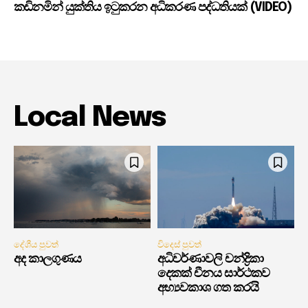
කඩිනමින් යුක්තිය ඉටුකරන අධිකරණ පද්ධතියක් (VIDEO)
Local News
දේශීය පුවත්
විදෙස් පුවත්
අද කාලගුණය
අධිවර්ණාවලි චන්ද්‍රිකා
දෙකක් චීනය සාර්ථකව
අභ්‍යවකාශ ගත කරයි