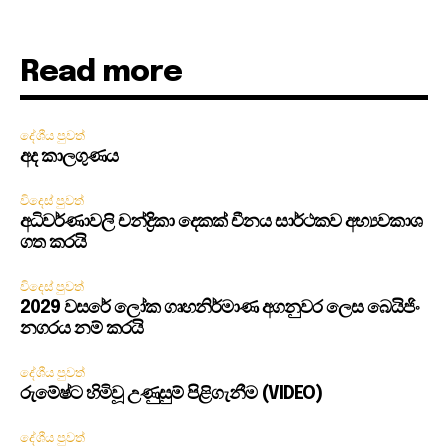
Read more
දේශීය පුවත්
අද කාලගුණය
විදෙස් පුවත්
අධිවර්ණාවලි චන්ද්‍රිකා දෙකක් චීනය සාර්ථකව අභ්‍යවකාශ
ගත කරයි
විදෙස් පුවත්
2029 වසරේ ලෝක ගෘහනිර්මාණ අගනුවර ලෙස බෙයිජිං
නගරය නම් කරයි
දේශීය පුවත්
රුමේෂ්ට හිමිවූ උණුසුම් පිළිගැනීම (VIDEO)
දේශීය පුවත්