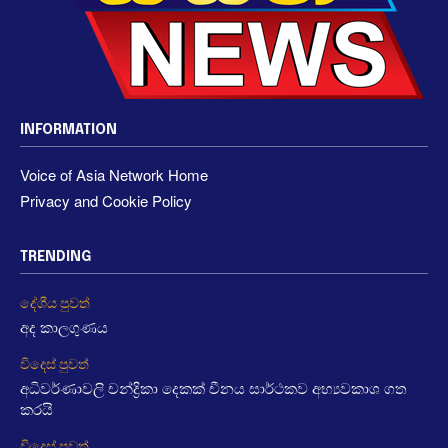
INFORMATION
Voice of Asia Network Home
Privacy and Cookie Policy
TRENDING
දේශීය පුවත්
අද කාලගුණය
විදෙස් පුවත්
අධිවර්ණාවලි චන්ද්‍රිකා දෙකක් චීනය සාර්ථකව අභ්‍යවකාශ ගත
කරයි
විදෙස් පුවත්