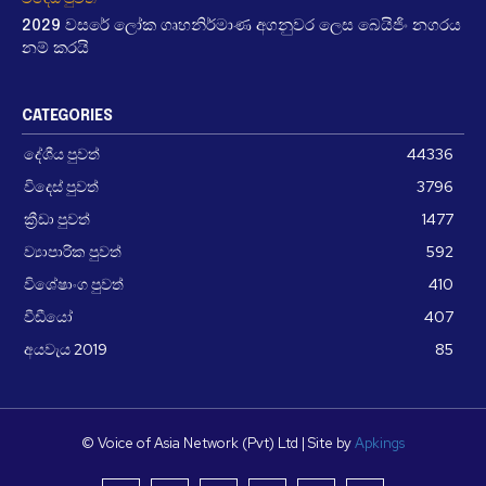
2029 වසරේ ලෝක ගෘහනිර්මාණ අගනුවර ලෙස බෙයිජිං නගරය
නම් කරයි
CATEGORIES
දේශීය පුවත්
44336
විදෙස් පුවත්
3796
ක්‍රීඩා පුවත්
1477
ව්‍යාපාරික පුවත්
592
විශේෂාංග පුවත්
410
වීඩීයෝ
407
අයවැය 2019
85
© Voice of Asia Network (Pvt) Ltd | Site by
Apkings