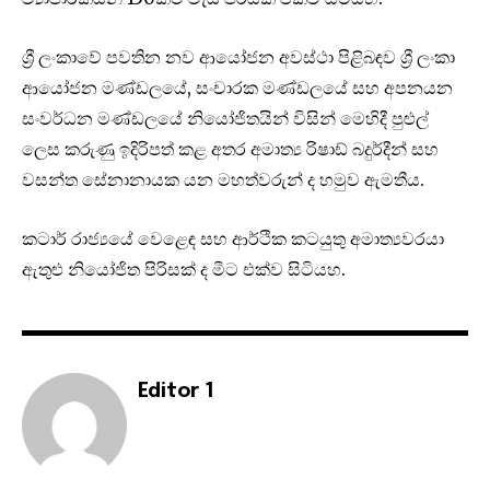
ශ්‍රී ලංකාවේ පවතින නව ආයෝජන අවස්ථා පිළිබඳව ශ්‍රී ලංකා
ආයෝජන මණ්ඩලයේ, සංචාරක මණ්ඩලයේ සහ අපනයන
සංවර්ධන මණ්ඩලයේ නියෝජිතයින් විසින් මෙහිදී පුළුල්
ලෙස කරුණු ඉදිරිපත් කළ අතර අමාත්‍ය රිෂාඩ් බදුර්දීන් සහ
වසන්ත සේනානායක යන මහත්වරුන් ද හමුව ඇමතීය.
කටාර් රාජ්‍යයේ වෙළෙඳ සහ ආර්ථික කටයුතු අමාත්‍යවරයා
ඇතුළු නියෝජිත පිරිසක් ද මීට එක්ව සිටියහ.
Editor 1