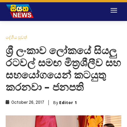
දේශීය පුවත්
ශ්‍රී ලංකාව ලෝකයේ සියලු
රටවල් සමඟ මිත්‍රශීලීව සහ
සහයෝගයෙන් කටයුතු
කරනවා – ජනපති
By
Editor 1
October 26, 2017