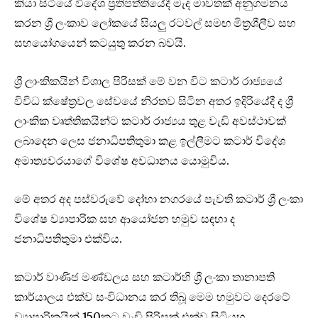
කියා සිටියේ විදේශ ප්‍රතිපත්තියේදී මැද මාවතක් අනුගමනය
කරන ශ්‍රී ලංකාව ලෝකයේ සියලු රටවල් සමඟ මිත්‍රශීලීව සහ
සහයෝගයෙන් කටයුතු කරන බවයි.
ශ්‍රී ලාංකිකයින් විශාල පිරිසක් මේ වන විට කටාර් රාජ්‍යයේ
විවිධ ක්ෂේත්‍රවල සේවයේ නිරතව සිටින අතර ඉදිරියේදී ද ශ්‍රී
ලාංකික වෘත්තිකයින්ට කටාර් රාජ්‍යය තුළ වැඩි අවස්ථාවක්
ලබාදෙන ලෙස ජනාධිපතිතුමා කළ ඉල්ලීමට කටාර් විදේශ
අමාත්‍යවරයාගේ විශේෂ අවධානය යොමුවිය.
මේ අතර අද පස්වරුවේ දෝහා නගරයේ පැවති කටාර් ශ්‍රී ලංකා
විශේෂ ව්‍යාපාරික සහ ආයෝජන හමුව සඳහා ද
ජනාධිපතිතුමා එක්විය.
කටාර් වාණිජ මණ්ඩලය සහ කටාර්හි ශ්‍රී ලංකා තානාපති
කාර්යාලය එක්ව සංවිධානය කර තිබූ මෙම හමුවට දෙරටේ
ව්‍යාපාරිකයින් 150කට වැඩි පිරිසක් එක්ව සිටියහ.