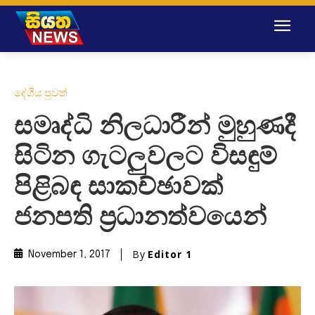
දේශීය පුවත්
සමෘද්ධි නිලධාරීන් මුහුණදී
සිටින ගැටලුවලට විසඳුම්
පිළිබඳ සාකච්ඡාවක්
ජනපති ප්‍රධානත්වයෙන්
By
Editor 1
November 1, 2017