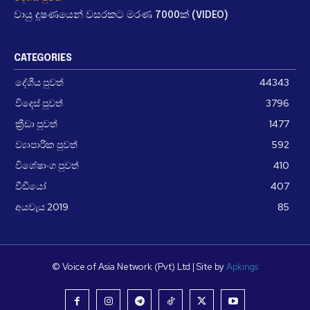
වායු දූෂණයෙන් වසරකට මරණ 7000ක් (VIDEO)
CATEGORIES
දේශීය පුවත්
44343
විදෙස් පුවත්
3796
ක්‍රීඩා පුවත්
1477
ව්‍යාපාරික පුවත්
592
විශේෂාංග පුවත්
410
වීඩීයෝ
407
අයවැය 2019
85
© Voice of Asia Network (Pvt) Ltd | Site by
Apkings