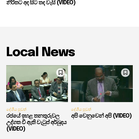
නිරිතට අද සිට තද වැසි (VIDEO)
Local News
දේශීය පුවත්
දේශීය පුවත්
රජයේ ඉහළ තනතුරුවල
අපි වෙනුවෙන් අපි (VIDEO)
උද්ගත වී ඇති වැටුප් අර්බුදය
(VIDEO)