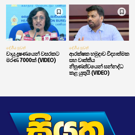
දේශීය පුවත්
දේශීය පුවත්
වායු දූෂණයෙන් වසරකට
ආරක්ෂක හමුදාව විද්‍යාත්මක
මරණ 7000ක් (VIDEO)
සහ වෘත්තීය
නිපුණත්වයෙන් සන්නද්ධ
කළ යුතුයි (VIDEO)