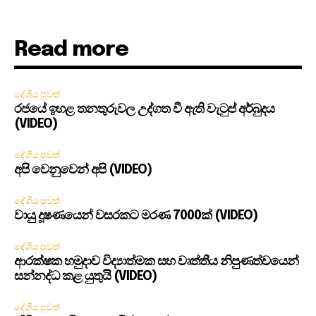
Read more
දේශීය පුවත්
රජයේ ඉහළ තනතුරුවල උද්ගත වී ඇති වැටුප් අර්බුදය
(VIDEO)
දේශීය පුවත්
අපි වෙනුවෙන් අපි (VIDEO)
දේශීය පුවත්
වායු දූෂණයෙන් වසරකට මරණ 7000ක් (VIDEO)
දේශීය පුවත්
ආරක්ෂක හමුදාව විද්‍යාත්මක සහ වෘත්තීය නිපුණත්වයෙන්
සන්නද්ධ කළ යුතුයි (VIDEO)
දේශීය පුවත්