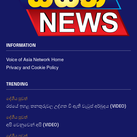
INFORMATION
Voice of Asia Network Home
Privacy and Cookie Policy
TRENDING
දේශීය පුවත්
රජයේ ඉහළ තනතුරුවල උද්ගත වී ඇති වැටුප් අර්බුදය (VIDEO)
දේශීය පුවත්
අපි වෙනුවෙන් අපි (VIDEO)
දේශීය පුවත්