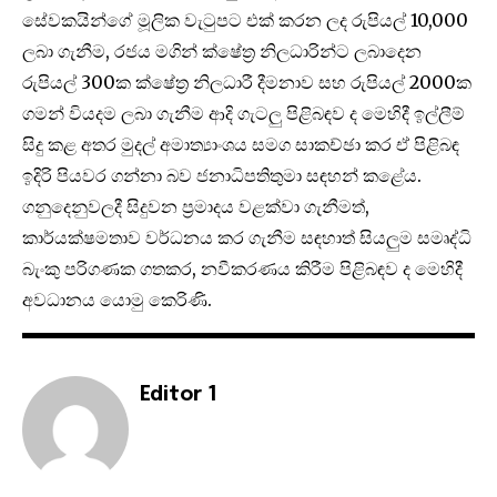
සේවකයින්ගේ මූලික වැටුපට එක් කරන ලද රුපියල් 10,000
ලබා ගැනීම, රජය මගින් ක්ෂේත්‍ර නිලධාරින්ට ලබාදෙන
රුපියල් 300ක ක්ෂේත්‍ර නිලධාරී දීමනාව සහ රුපියල් 2000ක
ගමන් වියදම ලබා ගැනීම ආදි ගැටලු පිළිබඳව ද මෙහිදී ඉල්ලීම්
සිදු කළ අතර මුදල් අමාත්‍යාංශය සමග සාකච්ඡා කර ඒ පිළිබඳ
ඉදිරි පියවර ගන්නා බව ජනාධිපතිතුමා සඳහන් කළේය.
ගනුදෙනුවලදී සිදුවන ප්‍රමාදය වළක්වා ගැනීමත්,
කාර්යක්ෂමතාව වර්ධනය කර ගැනීම සඳහාත් සියලුම සමෘද්ධි
බැංකු පරිගණක ගතකර, නවීකරණය කිරීම පිළිබඳව ද මෙහිදී
අවධානය යොමු කෙරිණි.
Editor 1