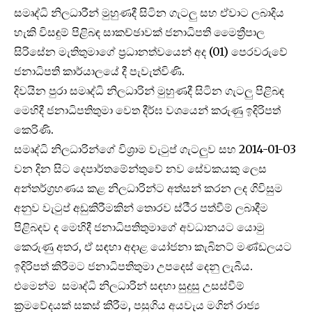
සමෘද්ධි නිලධාරීන් මුහුණදී සිටින ගැටලු සහ ඒවාට ලබාදිය
හැකි විසඳුම් පිළිබඳ සාකච්ඡාවක් ජනාධිපති මෛත්‍රීපාල
සිරිසේන මැතිතුමාගේ ප්‍රධානත්වයෙන් අද (01) පෙරවරුවේ
ජනාධිපති කාර්යාලයේ දී පැවැත්විණි.
දිවයින පුරා සමෘද්ධි නිලධාරින් මුහුණදී සිටින ගැටලු පිළිබඳ
මෙහිදී ජනාධිපතිතුමා වෙත දීර්ඝ වශයෙන් කරුණු ඉදිරිපත්
කෙරිණි.
සමෘද්ධි නිලධාරින්ගේ විශ්‍රාම වැටුප් ගැටලුව සහ 2014-01-03
වන දින සිට දෙපාර්තමේන්තුවේ නව සේවකයකු ලෙස
අන්තර්ග්‍රහණය කළ නිලධාරින්ට අත්සන් කරන ලද ගිවිසුම
අනුව වැටුප් අඩුකිරීමකින් තොරව ස්ථීර පත්වීම් ලබාදීම
පිළිබදව ද මෙහිදී ජනාධිපතිතුමාගේ අවධානයට යොමු
කෙරුණු අතර, ඒ සඳහා අදාළ යෝජනා කැබිනට් මණ්ඩලයට
ඉදිරිපත් කිරීමට ජනාධිපතිතුමා උපදෙස් දෙනු ලැබීය.
එමෙන්ම සමෘද්ධි නිලධාරින් සඳහා සුදුසු උසස්වීම්
ක්‍රමවේදයක් සකස් කිරීම, පසුගිය අයවැය මගින් රාජ්‍ය