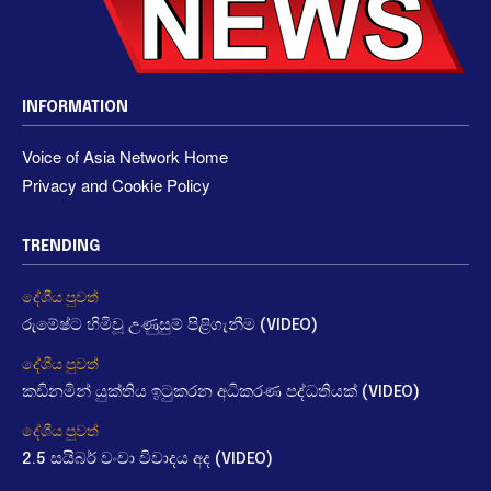
INFORMATION
Voice of Asia Network Home
Privacy and Cookie Policy
TRENDING
දේශීය පුවත්
රුමේෂ්ට හිමිවූ උණුසුම් පිළිගැනීම (VIDEO)
දේශීය පුවත්
කඩිනමින් යුක්තිය ඉටුකරන අධිකරණ පද්ධතියක් (VIDEO)
දේශීය පුවත්
2.5 සයිබර් වංචා විවාදය අද (VIDEO)