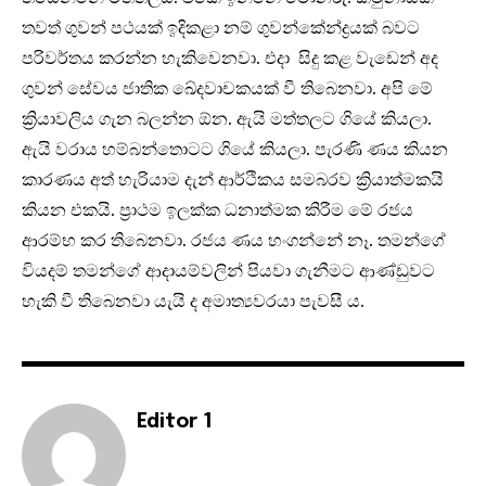
තවත් ගුවන් පථයක් ඉදිකළා නම් ගුවන්කේන්ද්‍රයක් බවට
පරිවර්තය කරන්න හැකිවෙනවා. එදා සිදු කළ වැඩෙන් අද
ගුවන් සේවය ජාතික ඛේදවාචකයක් වී තිබෙනවා. අපි මේ
ක්‍රියාවලිය ගැන බලන්න ඕන. ඇයි මත්තලට ගියේ කියලා.
ඇයි වරාය හම්බන්තොටට ගියේ කියලා. පැරණි ණය කියන
කාරණය අත් හැරියාම දැන් ආර්ථිකය සමබරව ක්‍රියාත්මකයි
කියන එකයි. ප්‍රාථම ඉලක්ක ධනාත්මක කිරීම මේ රජය
ආරම්භ කර තිබෙනවා. රජය ණය හංගන්නේ නෑ. තමන්ගේ
වියදම් තමන්ගේ ආදායම්වලින් පියවා ගැනීමට ආණ්ඩුවට
හැකි වී තිබෙනවා යැයි ද අමාත්‍යවරයා පැවසී ය.
Editor 1