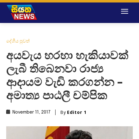
දේශීය පුවත්
අයවැය හරහා හැකියාවක්
ලැබී තිබෙනවා රාජ්‍ය
ආදායම වැඩි කරගන්න –
අමාත්‍ය පාඨලී චම්පික
By
Editor 1
November 11, 2017