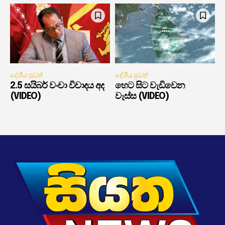
දේශීය පුවත්
දේශීය පුවත්
2.5 සයිබර් වංචා විවාදය අද
හෙට සිට වැඩිවෙන
(VIDEO)
වැස්ස (VIDEO)