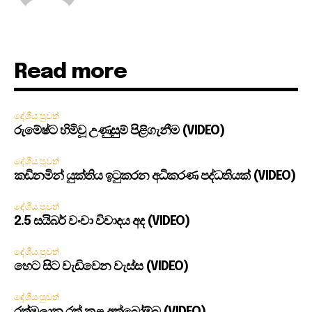
Read more
දේශීය පුවත්
රුමේෂ්ට හිමිවූ උණුසුම් පිළිගැනීම (VIDEO)
දේශීය පුවත්
කඩිනමින් යුක්තිය ඉටුකරන අධිකරණ පද්ධතියක් (VIDEO)
දේශීය පුවත්
2.5 සයිබර් වංචා විවාදය අද (VIDEO)
දේශීය පුවත්
හෙට සිට වැඩිවෙන වැස්ස (VIDEO)
දේශීය පුවත්