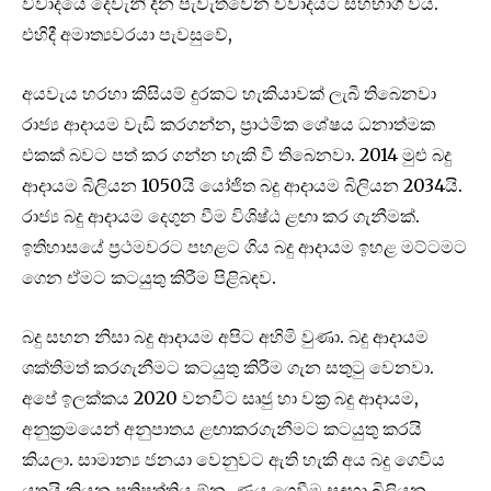
විවාදයේ දෙවැනි දින පැවැත්වෙන විවාදයට සහභාගී විය.
එහිදී අමාත්‍යවරයා පැවසුවේ,
අයවැය හරහා කිසියම් දුරකට හැකියාවක් ලැබී තිබෙනවා
රාජ්‍ය ආදායම වැඩි කරගන්න, ප්‍රාථමික ශේෂය ධනාත්මක
එකක් බවට පත් කර ගන්න හැකි වී තිබෙනවා. 2014 මුළු බදු
ආදායම බිලියන 1050යි යෝජිත බදු ආදායම බිලියන 2034යි.
රාජ්‍ය බදු ආදායම දෙගුන වීම විශිෂ්ඨ ළඟා කර ගැනීමක්.
ඉතිහාසයේ ප්‍රථමවරට පහළට ගිය බදු ආදායම ඉහළ මට්ටමට
ගෙන ඒමට කටයුතු කිරීම පිළිබඳව.
බදු සහන නිසා බදු ආදායම අපිට අහිමි වුණා. බදු ආදායම
ශක්තිමත් කරගැනීමට කටයුතු කිරීම ගැන සතුටු වෙනවා.
අපේ ඉලක්කය 2020 වනවිට සෘජු හා වක්‍ර බදු ආදායම,
අනුක්‍රමයෙන් අනුපාතය ළඟාකරගැනීමට කටයුතු කරයි
කියලා. සාමාන්‍ය ජනයා වෙනුවට ඇති හැකි අය බදු ගෙවිය
යුතුයි කියන ප්‍රතිපත්තිය ඕන. ණය ගෙවීම සඳහා බිලියන