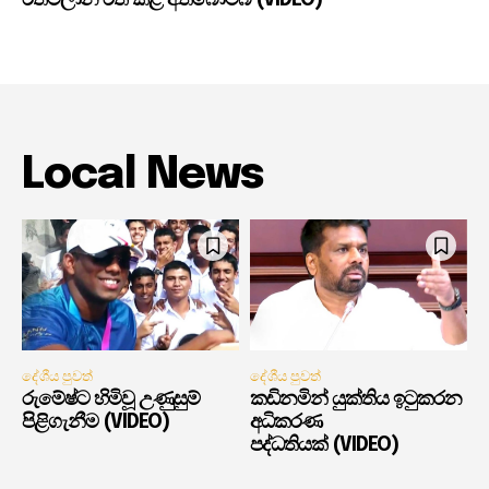
රත්මලාන රත් කළ අත්බෝම්බ (VIDEO)
Local News
දේශීය පුවත්
දේශීය පුවත්
රුමේෂ්ට හිමිවූ උණුසුම්
කඩිනමින් යුක්තිය ඉටුකරන
පිළිගැනීම (VIDEO)
අධිකරණ
පද්ධතියක් (VIDEO)