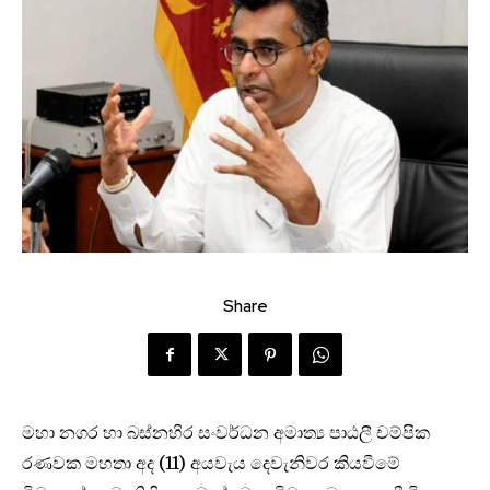
Share
මහා නගර හා බස්නහිර සංවර්ධන අමාත්‍ය පාඨලී චම්පික
රණවක මහතා අද (11) අයවැය දෙවැනිවර කියවීමේ