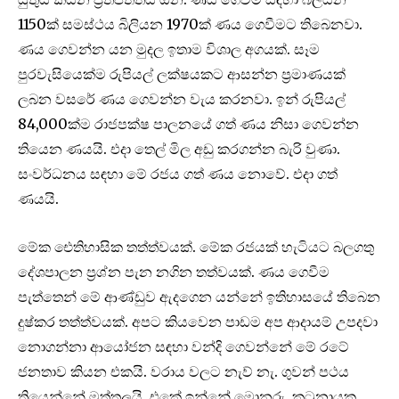
1150ක් සමස්ථය බිලියන 1970ක් ණය ගෙවීමට තිබෙනවා.
ණය ගෙවන්න යන මුදල ඉතාම විශාල අගයක්. සෑම
පුරවැසියෙක්ම රුපියල් ලක්ෂයකට ආසන්න ප්‍රමාණයක්
ලබන වසරේ ණය ගෙවන්න වැය කරනවා. ඉන් රුපියල්
84,000ක්ම රාජපක්ෂ පාලනයේ ගත් ණය නිසා ගෙවන්න
තියෙන ණයයි. එදා තෙල් මිල අඩු කරගන්න බැරි වුණා.
සංවර්ධනය සඳහා මේ රජය ගත් ණය නොවේ. එදා ගත්
ණයයි.
මේක ඓතිහාසික තත්ත්වයක්. මේක රජයක් හැටියට බලගතු
දේශපාලන ප්‍රශ්න පැන නගින තත්වයක්. ණය ගෙවීම
පැත්තෙන් මේ ආණ්ඩුව ඇදගෙන යන්නේ ඉතිහාසයේ තිබෙන
දුෂ්කර තත්ත්වයක්. අපට කියවෙන පාඩම අප ආදායම් උපදවා
නොගන්නා ආයෝජන සඳහා වන්දි ගෙවන්නේ මේ රටේ
ජනතාව කියන එකයි. වරාය වලට නැව් නැ. ගුවන් පථය
තියෙන්නේ මත්තලයි. එකේ ඉන්නේ මොනරු. කටුනායක