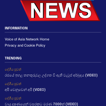
INFORMATION
Voice of Asia Network Home
Privacy and Cookie Policy
TRENDING
දේශීය පුවත්
රජයේ ඉහළ තනතුරුවල උද්ගත වී ඇති වැටුප් අර්බුදය (VIDEO)
දේශීය පුවත්
අපි වෙනුවෙන් අපි (VIDEO)
දේශීය පුවත්
වායු දූෂණයෙන් වසරකට මරණ 7000ක් (VIDEO)