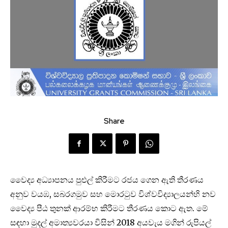
Share
වෛද්‍ය අධ්‍යාපනය පුළුල් කිරීමට රජය ගෙන ඇති තීරණය
අනුව වයඹ, සබරගමුව සහ මොරටුව විශ්වවිද්‍යාලයන්හි නව
වෛද්‍ය පීඨ තුනක් ආරම්භ කිරීමට තීරණය කොට ඇත. මේ
සඳහා මුදල් අමාත්‍යවරයා විසින් 2018 අයවැය මගින් රුපියල්