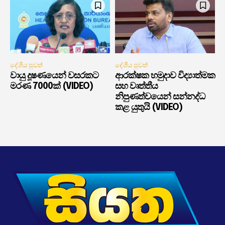
දේශීය පුවත්
දේශීය පුවත්
වායු දූෂණයෙන් වසරකට
ආරක්ෂක හමුදාව විද්‍යාත්මක
මරණ 7000ක් (VIDEO)
සහ වෘත්තීය
නිපුණත්වයෙන් සන්නද්ධ
කළ යුතුයි (VIDEO)