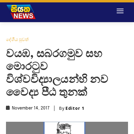
දේශීය පුවත්
වයඹ, සබරගමුව සහ
මොරටුව
විශ්වවිද්‍යාලයන්හි නව
වෛද්‍ය පීඨ තුනක්
By
Editor 1
November 14, 2017