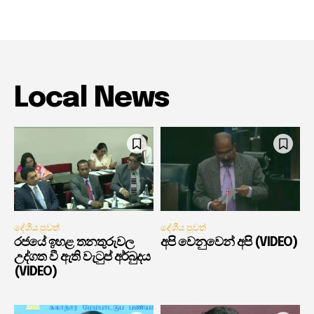
Local News
දේශීය පුවත්
දේශීය පුවත්
රජයේ ඉහළ තනතුරුවල
අපි වෙනුවෙන් අපි (VIDEO)
උද්ගත වී ඇති වැටුප් අර්බුදය
(VIDEO)