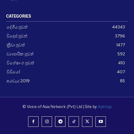
CATEGORIES
දේශීය පුවත්
44343
විදෙස් පුවත්
3796
ක්‍රීඩා පුවත්
1477
ව්‍යාපාරික පුවත්
592
විශේෂාංග පුවත්
410
වීඩීයෝ
407
අයවැය 2019
85
© Voice of Asia Network (Pvt) Ltd | Site by
Apkings