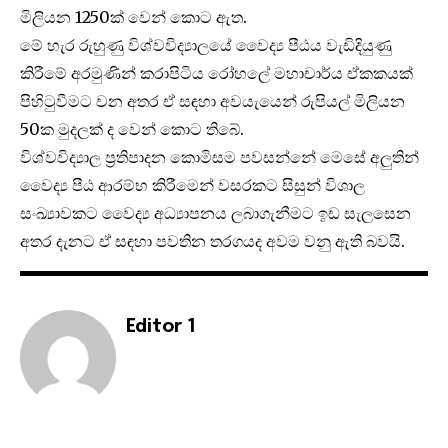
මිලියන 1250ක් වෙන් කොට ඇත.
මේ හැර රුහුණු විශ්වවිද්‍යාලයේ වෛද්‍ය පීඨය වැඩිදියුණු
කිරීමේ අරමුණින් කරාපිටිය රෝහලේ මහාචාර්ය ඒකකයක්
පිහිටුවීමට වන අතර ඒ සඳහා අවයැයෙන් රුපියල් මිලියන
50ක මුදලක් ද වෙන් කොට තිබේ.
විශ්වවිද්‍යාල ප්‍රතිපාදන කොමිසම පවසන්නේ මෙසේ අලුතින්
වෛද්‍ය පීඨ ආරම්භ කිරීමෙන් වසරකට සිසුන් විශාල
සංඛ්‍යාවකට වෛද්‍ය අධ්‍යාපනය ලබාගැනීමට ඉඩ සැලසෙන
අතර දැනට ඒ සඳහා පවතින තරගයද අවම වනු ඇති බවයි.
Editor 1