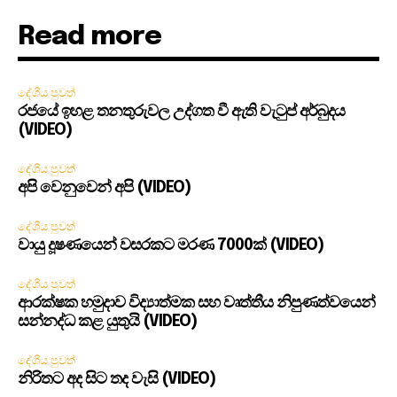
Read more
දේශීය පුවත්
රජයේ ඉහළ තනතුරුවල උද්ගත වී ඇති වැටුප් අර්බුදය
(VIDEO)
දේශීය පුවත්
අපි වෙනුවෙන් අපි (VIDEO)
දේශීය පුවත්
වායු දූෂණයෙන් වසරකට මරණ 7000ක් (VIDEO)
දේශීය පුවත්
ආරක්ෂක හමුදාව විද්‍යාත්මක සහ වෘත්තීය නිපුණත්වයෙන්
සන්නද්ධ කළ යුතුයි (VIDEO)
දේශීය පුවත්
නිරිතට අද සිට තද වැසි (VIDEO)