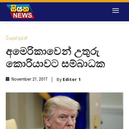
විදෙස් පුවත්
අමෙරිකාවෙන් උතුරු
කොරියාවට සම්බාධක
By
Editor 1
November 21, 2017