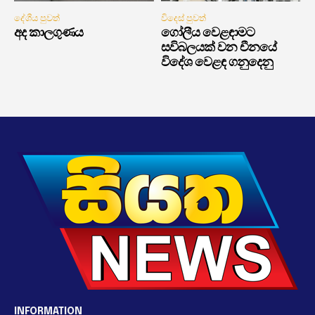
දේශීය පුවත්
විදෙස් පුවත්
අද කාලගුණය
ගෝලීය වෙළඳාමට
සවිබලයක් වන චීනයේ
විදේශ වෙළඳ ගනුදෙනු
INFORMATION