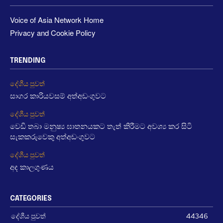
Voice of Asia Network Home
Privacy and Cookie Policy
TRENDING
දේශීය පුවත්
සාගර කාරියවසම් අත්අඩංගුවට
දේශීය පුවත්
වෙඩි තබා මනුෂ්‍ය ඝාතනයකට තැත් කිරීමට අවශ්‍ය කර සිටි
සැකකරුවෙකු අත්අඩංගුවට
දේශීය පුවත්
අද කාලගුණය
CATEGORIES
දේශීය පුවත්
44346