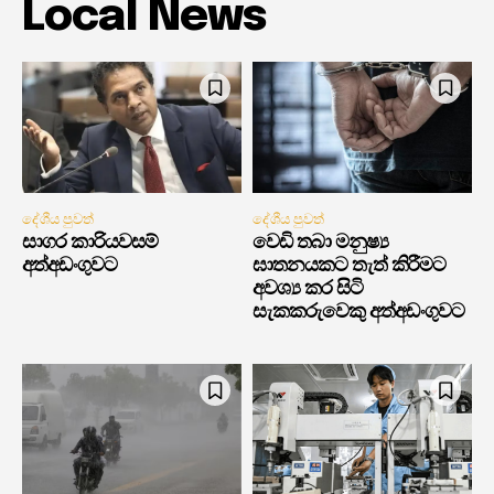
Local News
දේශීය පුවත්
දේශීය පුවත්
සාගර කාරියවසම්
වෙඩි තබා මනුෂ්‍ය
අත්අඩංගුවට
ඝාතනයකට තැත් කිරීමට
අවශ්‍ය කර සිටි
සැකකරුවෙකු අත්අඩංගුවට