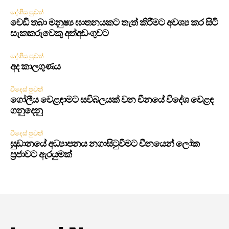
දේශීය පුවත්
වෙඩි තබා මනුෂ්‍ය ඝාතනයකට තැත් කිරීමට අවශ්‍ය කර සිටි
සැකකරුවෙකු අත්අඩංගුවට
දේශීය පුවත්
අද කාලගුණය
විදෙස් පුවත්
ගෝලීය වෙළඳාමට සවිබලයක් වන චීනයේ විදේශ වෙළඳ
ගනුදෙනු
විදෙස් පුවත්
සුඩානයේ අධ්‍යාපනය නගාසිටුවීමට චීනයෙන් ලෝක
ප්‍රජාවට ඇරයුමක්