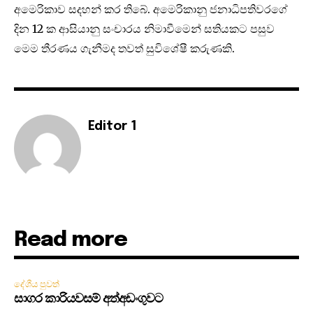
අමෙරිකාව සදහන් කර තිබේ. අමෙරිකානු ජනාධිපතිවරගේ
දින 12 ක ආසියානු සංචාරය නිමාවීමෙන් සතියකට පසුව
මෙම තීරණය ගැනීමද තවත් සුවිශේෂී කරුණකි.
Editor 1
Read more
දේශීය පුවත්
සාගර කාරියවසම් අත්අඩංගුවට