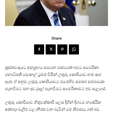
Share
ත්‍රස්තවාදයට අනුග්‍රහය සපයන රාජ්‍යයක් බවට අමෙරිකා
ජනාධිපති ඩොනල් ට්‍රම්ප් විසින් උතුරු කොරියාව නම් කර
ඇත. ඒ අනුව උතුරු කොරියාවට එරෙහිව අමතර සම්බාධක
පැනවීමට සහ දඩ මුදල් පැනවීමට අමෙරිකාවට ඉඩ සැලසේ.
උතුරු කොරියාව හිතුවක්කාරී ලෙස දිගින් දිගටම න්‍යෂ්ඨික
අත්හදා බැලීම් වල නිරත වන බැවින් මේ තීරණය ගත් බව