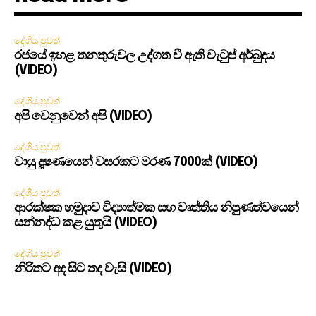
දේශීය පුවත්
රජයේ ඉහළ තනතුරුවල උද්ගත වී ඇති වැටුප් අර්බුදය
(VIDEO)
දේශීය පුවත්
අපි වෙනුවෙන් අපි (VIDEO)
දේශීය පුවත්
වායු දූෂණයෙන් වසරකට මරණ 7000ක් (VIDEO)
දේශීය පුවත්
ආරක්ෂක හමුදාව විද්‍යාත්මක සහ වෘත්තීය නිපුණත්වයෙන්
සන්නද්ධ කළ යුතුයි (VIDEO)
දේශීය පුවත්
නිරිතට අද සිට තද වැසි (VIDEO)