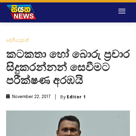
දේශීය පුවත්
කටකතා හෝ බොරු ප්‍රචාර
සිදුකරන්නන් සෙවීමට
පරීක්ෂණ අරඹයි
By
Editor 1
November 22, 2017