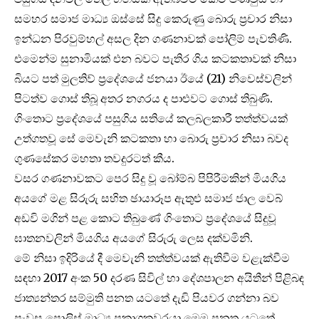
සමහර සමාජ මාධ්‍ය ඔස්සේ සිදු කෙරුණු බොරු ප්‍රචාර නිසා
ඉන්ධන පිරවුම්හල් අසල දින ගණනාවක් පෝලිම් පැවතිණි.
එමෙන්ම සුනාමියක් එන බවට පැතිර ගිය කටකතාවක් නිසා
බියට පත් මුලතිව් ප්‍රදේශයේ ජනයා ඊයේ (21) නිවෙස්වලින්
පිටත්ව ගොස් තිබූ අතර නගරය ද පාළුවට ගොස් තිබුණි.
ගිංතොට ප්‍රදේශයේ පසුගිය සතියේ කලබලකාරී තත්ත්වයක්
උත්ගතවූ සේ මෙවැනි කටකතා හා බොරු ප්‍රචාර නිසා බවද
ගුණසේකර මහතා තවදුරටත් කීය.
වසර ගණනාවකට පෙර සිදු වූ බෝම්බ පිපිරීමකින් මියගිය
අයගේ මළ සිරුරු සහිත ඡායාරූප ඇතුළු සමාජ ජාල වෙබ්
අඩවි මගින් පළ කොට තිබුණේ ගිංතොට ප්‍රදේශයේ සිදුවූ
ඝාතනවලින් මියගිය අයගේ සිරුරු ලෙස දක්වමිනි.
මේ නිසා ඉදිරියේ දී මෙවැනි තත්ත්වයක් ඇතිවීම වළැක්වීම
සඳහා 2017 අංක 50 දරණ සිවිල් හා දේශපාලන අයිතීන් පිළිබඳ
ජාත්‍යන්තර සම්මුති පනත යටතේ දැඩි පියවර ගන්නා බව
පැවසූ පොලිස් මාධ්‍ය ප්‍රකාශකවරයා මෙම පනත යටතේ