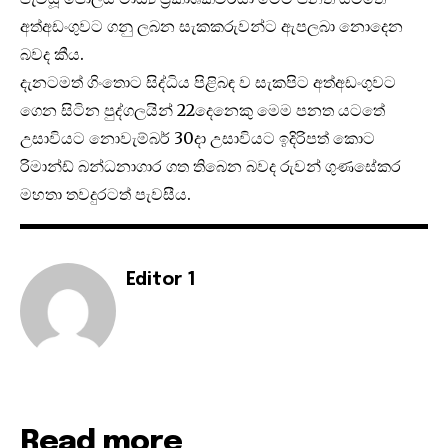
අත්අඩංගුවට ගනු ලබන සැකකරුවන්ට ඇපලබා නොදෙන
බවද කීය.
දැනටමත් ගිංතොට සිද්ධිය පිළිබඳ ව සැකපිට අත්අඩංගුවට
ගෙන සිටින පුද්ගලයින් 22දෙනෙකු මෙම පනත යටතේ
උසාවියට නොවැම්බර් 30දා උසාවියට ඉදිරිපත් කොට
රිමාන්ඩ් බන්ධනාගාර ගත තිබෙන බවද රුවන් ගුණසේකර
මහතා තවදුරටත් පැවසීය.
Editor 1
Read more