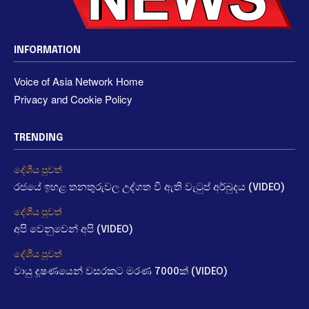
INFORMATION
Voice of Asia Network Home
Privacy and Cookie Policy
TRENDING
දේශීය පුවත්
රජයේ ඉහළ තනතුරුවල උද්ගත වී ඇති වැටුප් අර්බුදය (VIDEO)
දේශීය පුවත්
අපි වෙනුවෙන් අපි (VIDEO)
දේශීය පුවත්
වායු දූෂණයෙන් වසරකට මරණ 7000ක් (VIDEO)