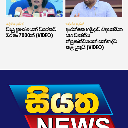
දේශීය පුවත්
දේශීය පුවත්
වායු දූෂණයෙන් වසරකට
ආරක්ෂක හමුදාව විද්‍යාත්මක
මරණ 7000ක් (VIDEO)
සහ වෘත්තීය
නිපුණත්වයෙන් සන්නද්ධ
කළ යුතුයි (VIDEO)