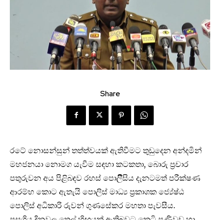
Share
රටේ නොසන්සුන් තත්ත්වයක් ඇතිවීමට තුඩුදෙන අන්දමින්
මහජනයා නොමග යැවීම සඳහා කටකතා, බොරු ප්‍රචාර
පතුරුවන අය පිළිබඳව රහස් පොලිීසිය දැනටමත් පරීක්ෂණ
ආරම්භ කොට ඇතැයි පොලිස් මාධ්‍ය ප්‍රකාශක ජ්‍යේෂ්ඨ
පොලිස් අධිකාරි රුවන් ගුණසේකර මහතා පැවසීය.
පසුගිය දිනවල තෙල් හිඟයක් ඇතිබවට කෙටි පණිවුඩ හා