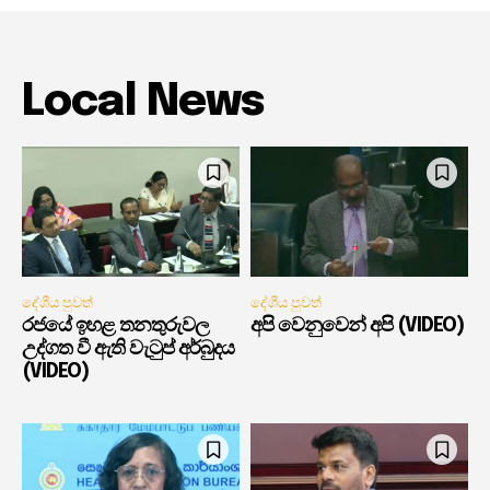
Local News
දේශීය පුවත්
දේශීය පුවත්
රජයේ ඉහළ තනතුරුවල
අපි වෙනුවෙන් අපි (VIDEO)
උද්ගත වී ඇති වැටුප් අර්බුදය
(VIDEO)