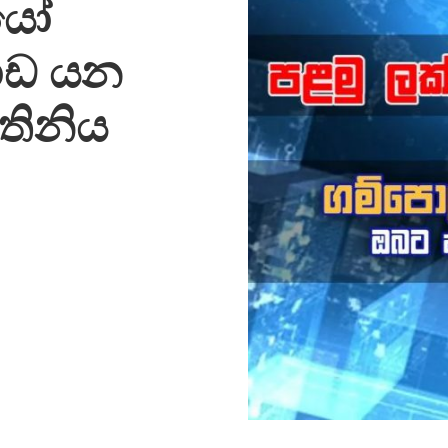
යෝ
ොඩ යන
තිනිය