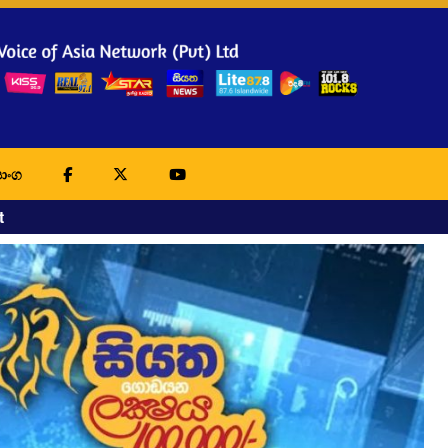
ාංග
t