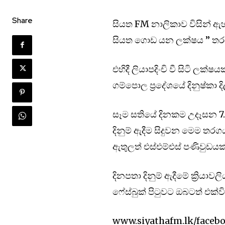
Share
සියත FM නාලිකාව විසින්
සියත ගොඩ යන ලක්ෂය ” තරඟ
එහිදී ලියාපදිංචි වී සිටි 
ගම්පොල ප්‍රදේශයේ දිනුෂ්කා ද
සෑම සතියේ දිනකම උදෑසන 7.
දිනුම් ඇදීම සිදුවන මෙම තර
ඇතුලත් එස්එම්එස් පණිවුඩය
දිනපතා දිනුම් ඇදීමේ ක්‍රියා
ෆේස්බුක් පිටුවට ඔබටත් එක්ව
www.siyathafm.lk/faceb