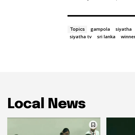
gampola
siyatha
Topics
siyatha tv
sri lanka
winne
Local News