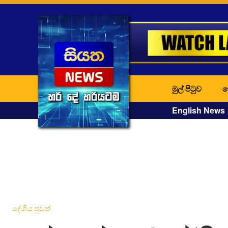
මුල් පිටුව
ද
English News
දේශීය පුවත්