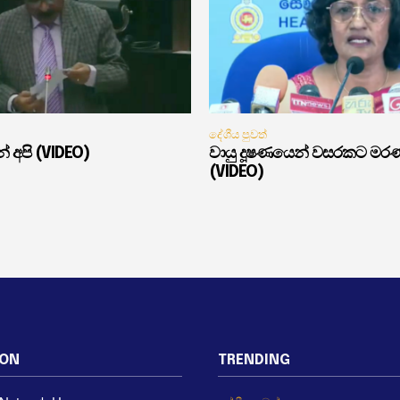
දේශීය පුවත්
් අපි (VIDEO)
වායු දූෂණයෙන් වසරකට මර
(VIDEO)
ION
TRENDING