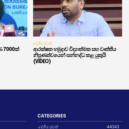
දේශීය පුවත්
ණ 7000ක්
ආරක්ෂක හමුදාව විද්‍යාත්මක සහ වෘත්තීය
නිපුණත්වයෙන් සන්නද්ධ කළ යුතුයි
(VIDEO)
CATEGORIES
දේශීය පුවත්
44343