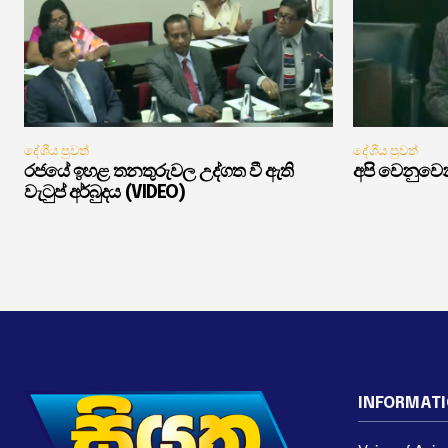
දේශීය පුවත්
දේශීය පුවත්
රජයේ ඉහළ තනතුරුවල උද්ගත වී ඇති
අපි වෙනුවෙන
වැටුප් අර්බුදය (VIDEO)
INFORMAT