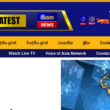
ේශීය පුවත්
විදේශීය පුවත්
ව්‍යාපාරික
ක්‍රීඩා
විශේෂ
Watch Live TV
Voice of Asia Network
Contac