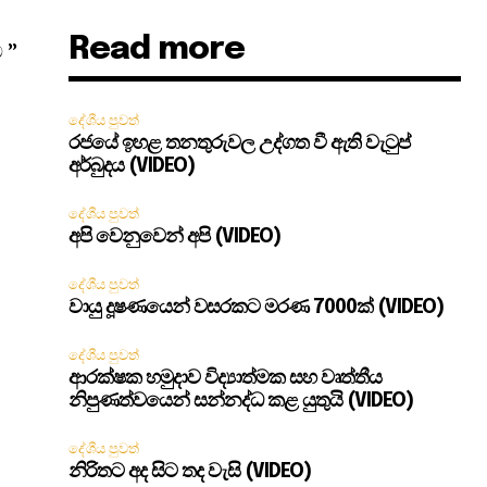
Read more
 ”
දේශීය පුවත්
රජයේ ඉහළ තනතුරුවල උද්ගත වී ඇති වැටුප්
අර්බුදය (VIDEO)
දේශීය පුවත්
අපි වෙනුවෙන් අපි (VIDEO)
දේශීය පුවත්
වායු දූෂණයෙන් වසරකට මරණ 7000ක් (VIDEO)
දේශීය පුවත්
ආරක්ෂක හමුදාව විද්‍යාත්මක සහ වෘත්තීය
නිපුණත්වයෙන් සන්නද්ධ කළ යුතුයි (VIDEO)
දේශීය පුවත්
නිරිතට අද සිට තද වැසි (VIDEO)