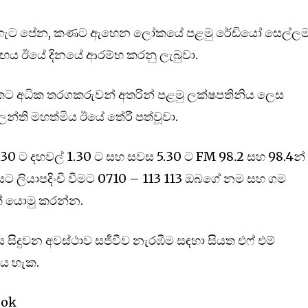
 ඇහැට පේන, කණට ඇහෙන ලෝකයේ පළමු රේඩියෝ සෙල්ලම
ය ඊයේ දිනයේ ආරම්භ කරනු ලැබුවා.
ලක්ෂයකට අධික තරගකරුවන් අතරින් පළමු ලක්ෂපතිනිය ලෙස
ිලන්ති මහත්මිය ඊයේ තේරී පත්වූවා.
30 ට දහවල් 1.30 ට සහ සවස 5.30 ට FM 98.2 සහ 98.4න්
ගයට ලියාපදිංචි වීමට 0710 – 113 113 ඔබගේ නම සහ ගම
ක් යොමු කරන්න.
වලිය සිදුවන අවස්ථාව සජීවීව නැරඹීම සඳහා සියත එෆ් එම්
ිය හැක.
ook