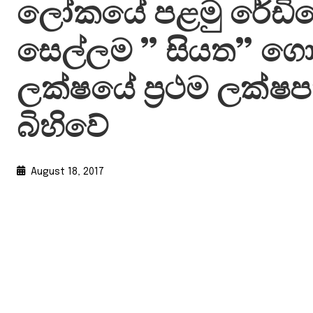
ලෝකයේ පළමු රේඩි
සෙල්ලම ” සියත” ග
ලක්ෂයේ ප්‍රථම ලක්ෂප
බිහිවේ
August 18, 2017