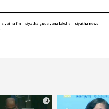
siyatha fm
siyatha goda yana lakshe
siyatha news
r