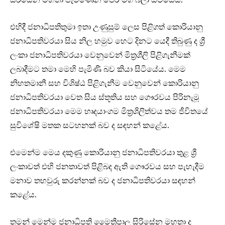
එහිදී ජනාධිපතිතුමා ඉතා උණුසුම් ලෙස පිළිගත් කොරියානු
ජනාධිපතිවරයා සිය නිල හමුව හෙට දිනට යෙදී තිබුණු ද ශ්‍රී
ලංකා ජනාධිපතිවරයා වෙනුවෙන් මිත්‍රශීලි පිළිගැනීමක්
ලබාදීමට තමා මෙහි පැමිණි බව කියා සිටියේය. මෙම
නිහතමානී සහ විශිෂ්ඨ පිළිගැනීම වෙනුවෙන් කොරියානු
ජනාධිපතිවරයා වෙත සිය ස්තූතිය සහ ගෞරවය පිරිනැමූ
ජනාධිපතිවරයා මෙම හෘදයාංගම මිත්‍රශිලිත්වය තම ජීවිතයේ
සුවිශේෂි මතක සටහනක් බව ද සඳහන් කළේය.
එමෙන්ම මෙය දකුණු කොරියානු ජනාධිපතිවරයා තුළ ශ්‍රී
ලංකාවත් එහි ජනතාවත් පිළිබද ඇති ගෞරවය සහ පැහැදීම
මනාව තහවුරු කරන්නක් බව ද ජනාධිපතිවරයා සඳහන්
කළේය.
තමන් මෙන්ම ජනාධිපති මෛත්‍රීපාල සිරිසේන මහතා ද