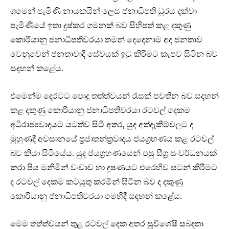
ගමෙන් පැමිණි නායකයින් ලෙස ජනාධිපති ධූරය දක්වා
පැමිණියේ ඉතා දුෂ්කර ගමනක් බව සිහිපත් කළ දකුණු
කොරියානු ජනාධිපතිවරයා තමන් දෙදෙනාම අද ජනතාව
වෙනුවෙන් ජනතාවාදී සේවයක් ඉටු කිරීමට කැපව සිටින බව
සඳහන් කළේය.
එමෙන්ම දෙරටට පොදු තත්ත්වයන් රැසක් පවතින බව සදහන්
කළ දකුණු කොරියානු ජනාධිපතිවරයා රටවල් දෙකම
අධිරාජ්‍යවාදයට යටත්ව සිටී අතර, යුද අත්දැකීම්වලට ද
මුහුණදී අවසානයේ ප්‍රජාතන්ත්‍රවාදය ජයග්‍රහණය කළ රටවල්
බව කියා සිටියේය. යුද ජයග්‍රහණයෙන් පසු සීග්‍ර සංවර්ධනයක්
කරා පිය මනිමින් වංචාව හා දූෂණයට එරෙහිව සටන් කිරීමට
ද රටවල් දෙකම කටයුතු කරමින් සිටින බව ද දකුණු
කොරියානු ජනාධිපතිවරයා මෙහිදී සඳහන් කළේය.
මෙම තත්ත්වයන් තුළ රටවල් දෙක අතර සුවිශේෂී සබඳතා