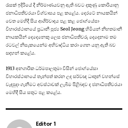
රැසක් ඉදිරියේ දී නිර්මාණයවනු ඇති බවට දකුණු කොරියානු
ජනාධිපතිවරයා විශ්වාසය පළ කළේය. දෙරටේ නායකයින්
වෙත මෙහිදී සිය ආශිර්වාදය පළ කළ ජොග්යේසා
විහාරස්ථානයේ ප්‍රධානී පූජ්‍ය Seol Jeong හිමියන් නිහතමානී
නායකයින් දෙදෙනෙකු ලෙස ජනාධිපතිවරු දෙදෙනාම තම
රටවල් නිසැකයෙන්ම අභිවෘද්ධිය කරා ගෙන යනු ඇති බව
සඳහන් කළේය.
1913 අනගාරික ධර්මපාලතුමා විසින් ජොග්යේසා
විහාරස්ථානයේ තැන්පත් කරන ලද සර්වඥ ධාතුන් වහන්සේ
වැඳපුදා ගැනීමට අවස්ථාවක් ලැබීම පිළිබඳව ද ජනාධිපතිවරයා
මෙහිදී සිය සතුට පළ කළේය.
Editor 1