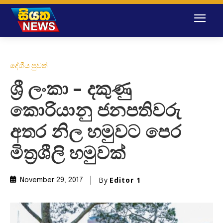
දේශීය පුවත්
ශ්‍රී ලංකා – දකුණු
කොරියානු ජනපතිවරු
අතර නිල හමුවට පෙර
මිත්‍රශීලි හමුවක්
By
Editor 1
November 29, 2017