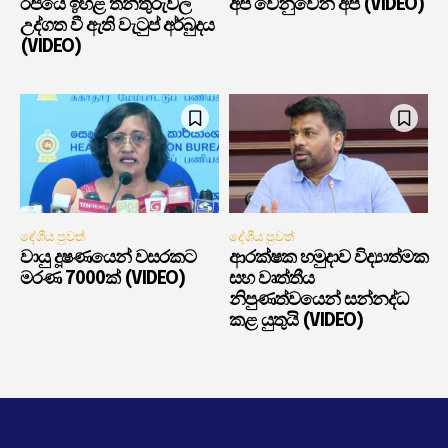
රජයේ ඉහළ තනතුරුවල
අපි වෙනුවෙන් අපි (VIDEO)
උද්ගත වී ඇති වැටුප් අර්බුදය
(VIDEO)
දේශීය පුවත්
දේශීය පුවත්
වායු දූෂණයෙන් වසරකට
ආරක්ෂක හමුදාව විද්‍යාත්මක
මරණ 7000ක් (VIDEO)
සහ වෘත්තීය
නිපුණත්වයෙන් සන්නද්ධ
කළ යුතුයි (VIDEO)