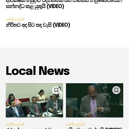
ආරක්ෂක හමුදාව විද්‍යාත්මක සහ වෘත්තීය නිපුණත්වයෙන්
සන්නද්ධ කළ යුතුයි (VIDEO)
දේශීය පුවත්
නිරිතට අද සිට තද වැසි (VIDEO)
Local News
දේශීය පුවත්
දේශීය පුවත්