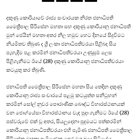
දකුණු කොරියාවේ රාජ්‍ය සංචාරයක නිරත ජනාධිපති
මෛත්‍රීපාල සිරිසේන මහතා සහ දකුණු කොරියානු ජනාධිපති
මුන් ජෙයින් මහතා අතර නිල හමුව හෙට දිනයේ සිදුවීමට
නියමිතව තිබුණ ද ශ්‍රී ලංකා ජනාධිපතිවරයා පිළිබද සිය
පැහැදීම පළ කරමින් ජනාධිපතිවරයා උණුසුම් ලෙස
පිළිගැනීමට ඊයේ (28) දකුණු කොරියානු ජනාධිපතිවරයා
කටයුතු කර තිබුණි.
ජනාධිපති මෛත්‍රීපාල සිරිසේන මහතා සිය තෙදින දකුණු
කොරියානු රාජ්‍ය සංචාරයේ පළමු කටයුත්ත සනිටුහන්
කරමින් සෝල් නුවර පෞරාණික බෞද්ධ විහාරස්ථානයක්
වන ජොග්යේසා විහාරස්ථානය වැඳ පුදා ගැනීමට ඊයේ (28)
පස්වරුවේ එක් වූ අතර, සියලූදෙනා පුදුමයට පත්කරමින්
කොරියානු ජනාධිපතිවරයා එහි පැමිණ ජනාධිපති මෛත්‍රිපාල
සිරිසේන මහතා පැමිණෙන පෙර මග බලා සිටියේය.