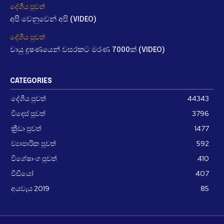
දේශීය පුවත්
අපි වෙනුවෙන් අපි (VIDEO)
දේශීය පුවත්
වායු දූෂණයෙන් වසරකට මරණ 7000ක් (VIDEO)
CATEGORIES
දේශීය පුවත්
44343
විදෙස් පුවත්
3796
ක්‍රීඩා පුවත්
1477
ව්‍යාපාරික පුවත්
592
විශේෂාංග පුවත්
410
වීඩීයෝ
407
අයවැය 2019
85