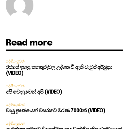
Read more
දේශීය පුවත්
රජයේ ඉහළ තනතුරුවල උද්ගත වී ඇති වැටුප් අර්බුදය
(VIDEO)
දේශීය පුවත්
අපි වෙනුවෙන් අපි (VIDEO)
දේශීය පුවත්
වායු දූෂණයෙන් වසරකට මරණ 7000ක් (VIDEO)
දේශීය පුවත්