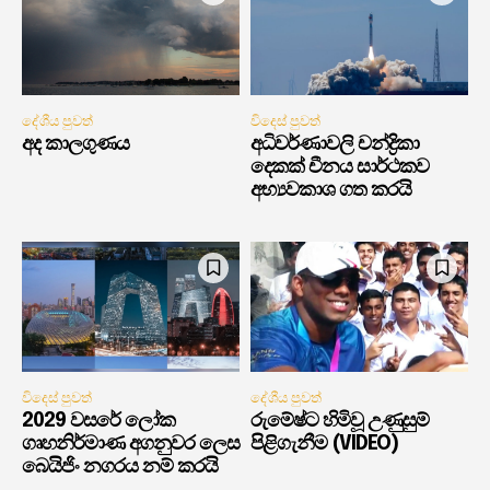
දේශීය පුවත්
විදෙස් පුවත්
අද කාලගුණය
අධිවර්ණාවලි චන්ද්‍රිකා
දෙකක් චීනය සාර්ථකව
අභ්‍යවකාශ ගත කරයි
විදෙස් පුවත්
දේශීය පුවත්
2029 වසරේ ලෝක
රුමේෂ්ට හිමිවූ උණුසුම්
ගෘහනිර්මාණ අගනුවර ලෙස
පිළිගැනීම (VIDEO)
බෙයිජිං නගරය නම් කරයි