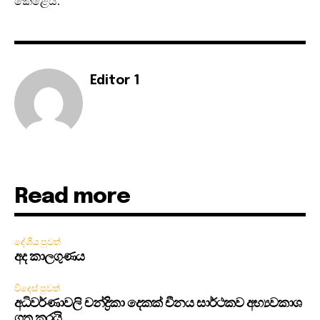
කෙළේය.
Editor 1
Read more
දේශීය පුවත්
අද කාලගුණය
විදෙස් පුවත්
අධිවර්ණාවලි චන්ද්‍රිකා දෙකක් චීනය සාර්ථකව අභ්‍යවකාශ
ගත කරයි