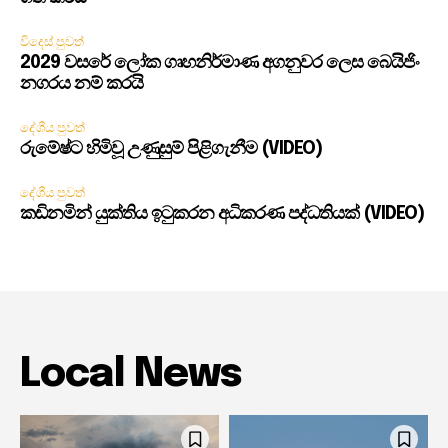
විදෙස් පුවත්
2029 වසරේ ලෝක ගෘහනිර්මාණ අගනුවර ලෙස බෙයිජිං
නගරය නම් කරයි
දේශීය පුවත්
රුමේෂ්ට හිමිවූ උණුසුම් පිළිගැනීම (VIDEO)
දේශීය පුවත්
කඩිනමින් යුක්තිය ඉටුකරන අධිකරණ පද්ධතියක් (VIDEO)
Local News