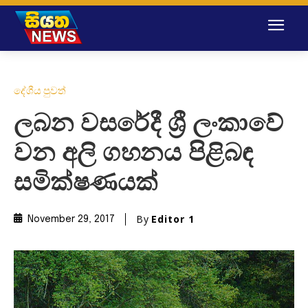
දේශීය පුවත්
ලබන වසරේදී ශ්‍රී ලංකාවේ
වන අලි ගහනය පිළිබඳ
සමික්ෂණයක්
By
Editor 1
November 29, 2017