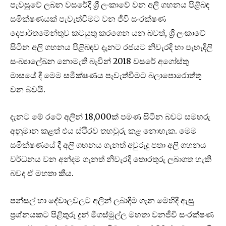
පැවසුවේ ලබන වසරේදී ශ්‍රී ලංකාවේ වන අලි ගහනය පිළිබඳ
සමික්ෂණයක් පැවැත්වීමට වන ජීවි සංරක්ෂණ
දෙපාර්තමේන්තුව කටයුතු කරගෙන යන බවත්, ශ්‍රී ලංකාවේ
සිටින අලි ගහනය පිළිබඳව දැනට රජයට නිවැරදි හා පැහැදිලි
සංඛ්‍යාලේඛන නොමැති බැවින් 2018 වසරේ අගෝස්තු
මාසයේ දී මෙම සමීක්ෂණය පැවැත්වීමට බලාපොරොත්තු
වන බවයි.
දැනට මේ රටේ අලින් 18,000ක් පමණ සිටින බවට සමහරු
අනුමාන කළත් එය ස්ථිරව තහවුරු කළ නොහැක. මෙම
සමීක්ෂණයේ දී අලි ගහනය ගැනත් අවුරුදු පතා අලි ගහනය
වර්ධනය වන අන්දම ගැනත් නිවැරදි තොරතුරු ලබාගත හැකි
බවද ඒ මහතා කීය.
පන්සල් හා දේවාලවලට අලින් ලබාදීම ගැන මෙහිදී ඇසු
ප්‍රශ්නයකට පිළිතුරු දුන් මීගස්මුල්ල මහතා වනජීවි සංරක්ෂණ