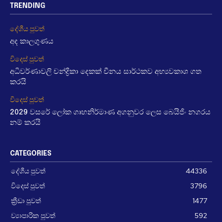
TRENDING
දේශීය පුවත්
අද කාලගුණය
විදෙස් පුවත්
අධිවර්ණාවලි චන්ද්‍රිකා දෙකක් චීනය සාර්ථකව අභ්‍යවකාශ ගත
කරයි
විදෙස් පුවත්
2029 වසරේ ලෝක ගෘහනිර්මාණ අගනුවර ලෙස බෙයිජිං නගරය
නම් කරයි
CATEGORIES
දේශීය පුවත්
44336
විදෙස් පුවත්
3796
ක්‍රීඩා පුවත්
1477
ව්‍යාපාරික පුවත්
592