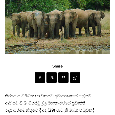
Share
තිරසර සංවර්ධන හා වනජීවි අමාත්‍යාංශයේ ලේකම්
ආර්.එම්.ඩී.බී. මීගස්මුල්ල මහතා රජයේ ප්‍රවෘත්ති
දෙපාරත්මේන්තුවේ දී අද (29) පැවැති මාධ්‍ය හමුවකදී