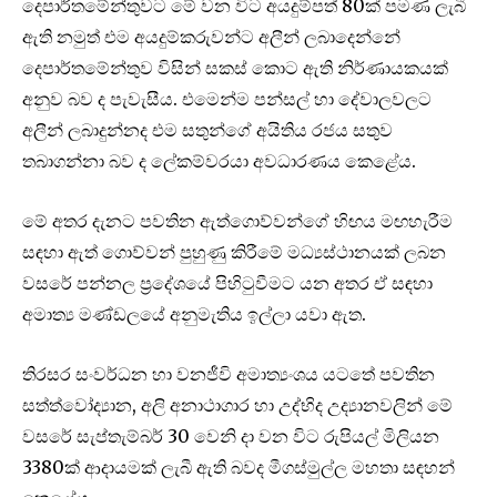
දෙපාර්තමේන්තුවට මේ වන විට අයදුම්පත් 80ක් පමණ ලැබී
ඇති නමුත් එම අයදුම්කරුවන්ට අලීන් ලබාදෙන්නේ
දෙපාර්තමේන්තුව විසින් සකස් කොට ඇති නිර්ණායකයක්
අනුව බව ද පැවැසීය. එමෙන්ම පන්සල් හා දේවාලවලට
අලීන් ලබාදුන්නද එම සතුන්ගේ අයිතිය රජය සතුව
තබාගන්නා බව ද ලේකම්වරයා අවධාරණය කෙළේය.
මේ අතර දැනට පවතින ඇත්ගොව්වන්ගේ හිඟය මඟහැරීම
සඳහා ඇත් ගොව්වන් පුහුණු කිරීමේ මධ්‍යස්ථානයක් ලබන
වසරේ පන්නල ප්‍රදේශයේ පිහිටුවීමට යන අතර ඒ සඳහා
අමාත්‍ය මණ්ඩලයේ අනුමැතිය ඉල්ලා යවා ඇත.
තිරසර සංවර්ධන හා වනජීවි අමාත්‍යංශය යටතේ පවතින
සත්ත්වෝද්‍යාන, අලි අනාථාගාර හා උද්භිද උද්‍යානවලින් මේ
වසරේ සැප්තැම්බර් 30 වෙනි දා වන විට රුපියල් මිලියන
3380ක් ආදායමක් ලැබී ඇති බවද මීගස්මුල්ල මහතා සඳහන්