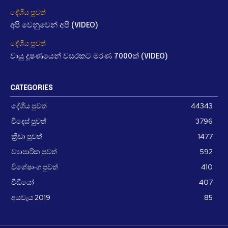
දේශීය පුවත්
අපි වෙනුවෙන් අපි (VIDEO)
දේශීය පුවත්
වායු දූෂණයෙන් වසරකට මරණ 7000ක් (VIDEO)
CATEGORIES
දේශීය පුවත්
44343
විදෙස් පුවත්
3796
ක්‍රීඩා පුවත්
1477
ව්‍යාපාරික පුවත්
592
විශේෂාංග පුවත්
410
වීඩීයෝ
407
අයවැය 2019
85