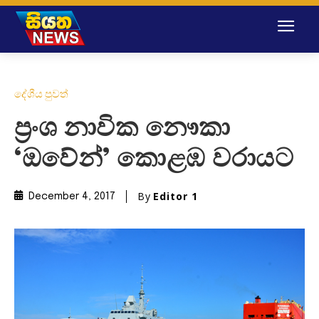
දේශීය පුවත්
ප්‍රංශ නාවික නෞකා
‘ඔවේන්’ කොළඹ වරායට
By
Editor 1
December 4, 2017