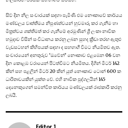
සිව් දින නිල සංචාරයක් සඳහා පැමිණි එම නෞකාවේ කාර්යය
මණ්ඩලය වෘත්තීමය නිපුණත්වයන් හුවමාරු කර ගැනීම හා
මිත්‍රත්වය ශක්තිමත් කර ගැනීමේ අරමුණින් ශ්‍රී ලංකා නාවික
හමුදාව විසින් සංවිධානය කරනු ලබන සුහද ක්‍රීඩා තරඟ ඇතුළු
වැඩසටහන් කිහිපයක් සඳහා ද සහභාගී වීමට නියමිතව ඇත.
සංචාරයෙන් අනතුරුව ‘ඔවේන්’ නෞකාව එළඹෙන 06 වන
දින කොළඹ වරායෙන් පිටත්වීමට නියමිතය. දිගින් මීටර් 142
කින් සහ පළලින් මීටර් 20 කින් යුත් නෞකාව ටොන් 600 ක
ධාරිතාවයකින් යුක්ත වේ. එහි නාවික පුද්ගලයින් 145
දෙනෙකුගෙන් සමන්විත කාර්යය මණ්ඩලයක් රාජකාරී කරනු
ලබයි.
Editor 1