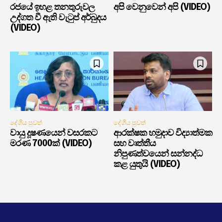
රජයේ ඉහළ තනතුරුවල
අපි වෙනුවෙන් අපි (VIDEO)
උද්ගත වී ඇති වැටුප් අර්බුදය
(VIDEO)
දේශීය පුවත්
දේශීය පුවත්
වායු දූෂණයෙන් වසරකට
ආරක්ෂක හමුදාව විද්‍යාත්මක
මරණ 7000ක් (VIDEO)
සහ වෘත්තීය
නිපුණත්වයෙන් සන්නද්ධ
කළ යුතුයි (VIDEO)