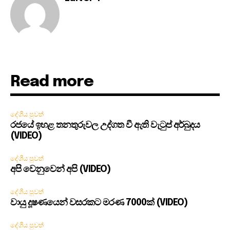
Read more
දේශීය පුවත්
රජයේ ඉහළ තනතුරුවල උද්ගත වී ඇති වැටුප් අර්බුදය
(VIDEO)
දේශීය පුවත්
අපි වෙනුවෙන් අපි (VIDEO)
දේශීය පුවත්
වායු දූෂණයෙන් වසරකට මරණ 7000ක් (VIDEO)
දේශීය පුවත්