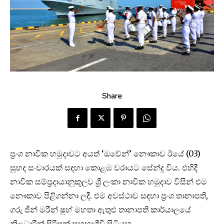
Share
ප්‍රංශ නාවික හමුදාවට අයත් ‘ඔවේන්’ නෞකාව ඊයේ (03)
සුහද සංචාරයක් සඳහා කොළඹ වරායට සේන්දු විය. එහිදී
නාවික සම්ප්‍රදායානුකූලව ශ්‍රී ලංකා නාවික හමුදාව විසින් එම
නෞකාව පිළිගන්නා ලදී. එම අවස්ථාව සඳහා ප්‍රංශ තානාපති,
ගරු ජීන් මරීන් ෂුහ් මහතා ඇතුළු තානාපති කාර්යාලයේ
නිලධාරීන් පිරිසක් සහභාගීවී සිටියහ.