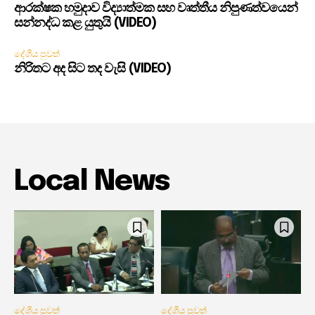
ආරක්ෂක හමුදාව විද්‍යාත්මක සහ වෘත්තීය නිපුණත්වයෙන්
සන්නද්ධ කළ යුතුයි (VIDEO)
දේශීය පුවත්
නිරිතට අද සිට තද වැසි (VIDEO)
Local News
දේශීය පුවත්
දේශීය පුවත්