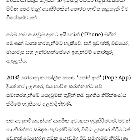
සිටින අතර මුදල් අයකිරීමකින් තොරව භාවිත කළහැකි වීම
විශේෂත්වයක්.
මෙම නව යෙදවුම දැනට අයිෆෝන් (iPhone) මගින්
පමණක් බාගත කරගැනීමට හැකිවේ. එහි ප්‍රවෘත්ති, වීඩියෝ,
ඡායාරූප සහ උන්වහන්සේගේ ඉගැන්වීම් තොරතුරු
ඇතුළත්ය.
2013දී රෝමානු කතෝලික සභාව ‘පෝප් ඇප්’ (Pope App)
දියත් කර ලද අතර, එය භාවිත කරන්නන්ට පව්
සමාකරගැනීමේ යෙදවුමක් තුළින් තම ප්‍රගතිය නිරීක්ෂණය
කිරීමේ හැකියාව ද ලබාදී තිබුණි.
තම අනුගාමිකයන්ගේ ආගමික අවශ්‍යතා ඉටුකිරීමටත්, ඔවුන්
හා නිරන්තර සබඳතා පැවැත්වීමටත්, විවිධ උපකාර කිරීමටත්
වෙනත් බොහෝ ආගමික යෙදවුම්ද ඊට සමගාමිව නිර්මාණ