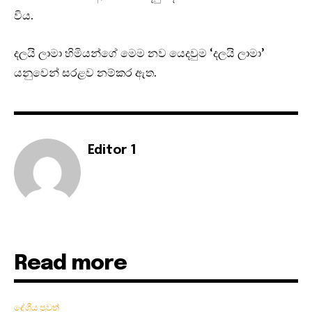
විය.
දලයි ලාමා හිමියන්ගේ මෙම නව යෙදවුම ‘දලයි ලාමා’
යනුවෙන් සරළව නම්කර ඇත.
Editor 1
Read more
දේශීය පුවත්