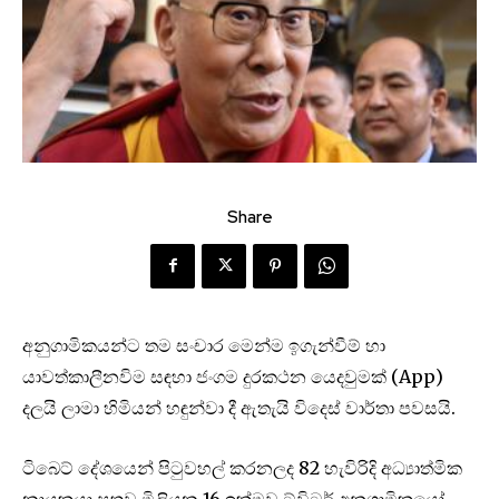
Share
අනුගාමිකයන්ට තම සංචාර මෙන්ම ඉගැන්වීම් හා
යාවත්කාලීනවිම සඳහා ජංගම දුරකථන යෙදවුමක් (App)
දලයි ලාමා හිමියන් හඳුන්වා දී ඇතැයි විදෙස් වාර්තා පවසයි.
ටිබෙට් දේශයෙන් පිටුවහල් කරනලද 82 හැවිරිදි අධ්‍යාත්මික
නායකයා සතුව මිලියන 16 ඉක්මවූ ට්විටර් අනුගාමිකයෝ