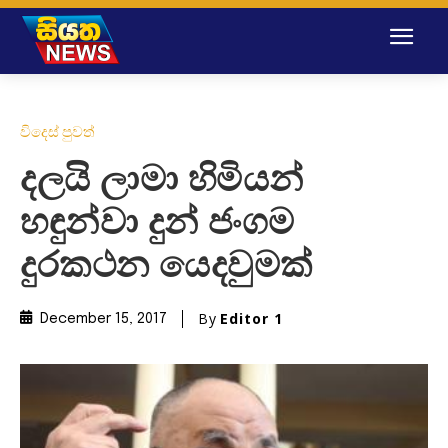
විදෙස් පුවත්
දලයි ලාමා හිමියන්
හඳුන්වා දුන් ජංගම
දුරකථන යෙදවුමක්
By
Editor 1
December 15, 2017