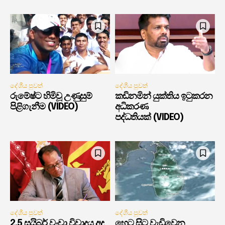
දේශීය පුවත්
දේශීය පුවත්
රුමේෂ්ට හිමිවූ උණුසුම්
කඩිනමින් යුක්තිය ඉටුකරන
පිළිගැනීම (VIDEO)
අධිකරණ
පද්ධතියක් (VIDEO)
දේශීය පුවත්
දේශීය පුවත්
2.5 සයිබර් වංචා විවාදය අද
හෙට සිට වැඩිවෙන