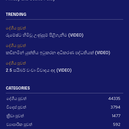
TRENDING
දේශීය පුවත්
රුමේෂ්ට හිමිවූ උණුසුම් පිළිගැනීම (VIDEO)
දේශීය පුවත්
කඩිනමින් යුක්තිය ඉටුකරන අධිකරණ පද්ධතියක් (VIDEO)
දේශීය පුවත්
2.5 සයිබර් වංචා විවාදය අද (VIDEO)
CATEGORIES
දේශීය පුවත්
44335
විදෙස් පුවත්
3794
ක්‍රීඩා පුවත්
1477
ව්‍යාපාරික පුවත්
592