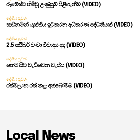
රුමේෂ්ට හිමිවූ උණුසුම් පිළිගැනීම (VIDEO)
දේශීය පුවත්
කඩිනමින් යුක්තිය ඉටුකරන අධිකරණ පද්ධතියක් (VIDEO)
දේශීය පුවත්
2.5 සයිබර් වංචා විවාදය අද (VIDEO)
දේශීය පුවත්
හෙට සිට වැඩිවෙන වැස්ස (VIDEO)
දේශීය පුවත්
රත්මලාන රත් කළ අත්බෝම්බ (VIDEO)
Local News