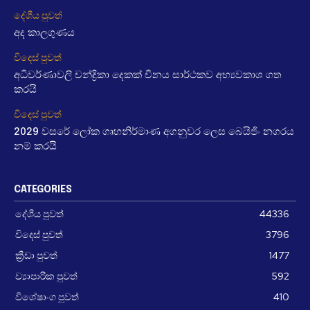
දේශීය පුවත්
අද කාලගුණය
විදෙස් පුවත්
අධිවර්ණාවලි චන්ද්‍රිකා දෙකක් චීනය සාර්ථකව අභ්‍යවකාශ ගත
කරයි
විදෙස් පුවත්
2029 වසරේ ලෝක ගෘහනිර්මාණ අගනුවර ලෙස බෙයිජිං නගරය
නම් කරයි
CATEGORIES
දේශීය පුවත්
44336
විදෙස් පුවත්
3796
ක්‍රීඩා පුවත්
1477
ව්‍යාපාරික පුවත්
592
විශේෂාංග පුවත්
410