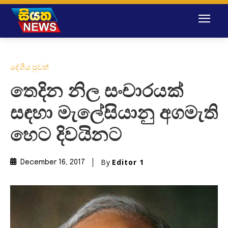
දේශීය පුවත්
තෙදින නිල සංචාරයක්
සඳහා මැලේසියානු අගමැති
හෙට දිවයිනට
By
Editor 1
December 16, 2017