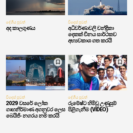
දේශීය පුවත්
විදෙස් පුවත්
අද කාලගුණය
අධිවර්ණාවලි චන්ද්‍රිකා
දෙකක් චීනය සාර්ථකව
අභ්‍යවකාශ ගත කරයි
විදෙස් පුවත්
දේශීය පුවත්
2029 වසරේ ලෝක
රුමේෂ්ට හිමිවූ උණුසුම්
ගෘහනිර්මාණ අගනුවර ලෙස
පිළිගැනීම (VIDEO)
බෙයිජිං නගරය නම් කරයි