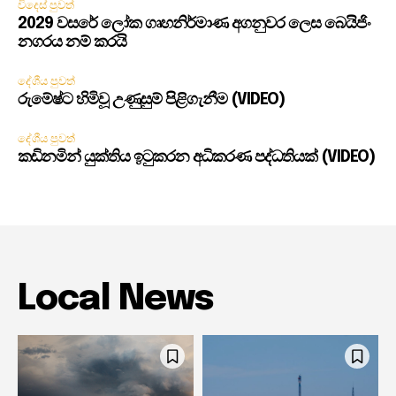
විදෙස් පුවත්
2029 වසරේ ලෝක ගෘහනිර්මාණ අගනුවර ලෙස බෙයිජිං
නගරය නම් කරයි
දේශීය පුවත්
රුමේෂ්ට හිමිවූ උණුසුම් පිළිගැනීම (VIDEO)
දේශීය පුවත්
කඩිනමින් යුක්තිය ඉටුකරන අධිකරණ පද්ධතියක් (VIDEO)
Local News