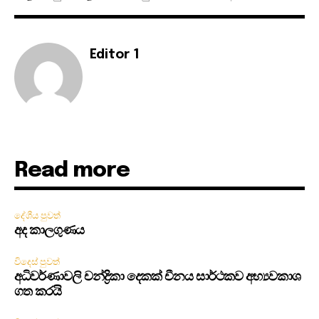
Editor 1
Read more
දේශීය පුවත්
අද කාලගුණය
විදෙස් පුවත්
අධිවර්ණාවලි චන්ද්‍රිකා දෙකක් චීනය සාර්ථකව අභ්‍යවකාශ
ගත කරයි