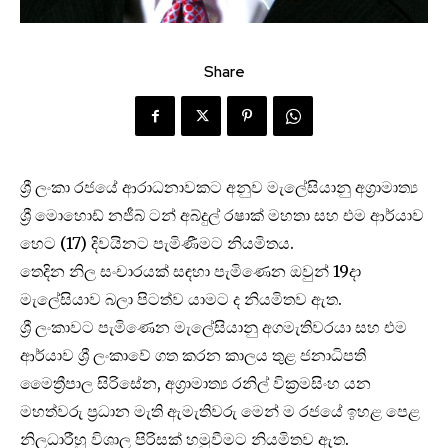
Share
ශ්‍රී ලංකා රජයේ ආරාධනාවකට අනුව මැලේසියානු අග්‍රාමාත්‍ය
ශ්‍රී මොහොඩ් නජීබ් ටන් අබ්දුල් රෂාක් මහතා සහ එම ආර්යාව
හෙට (17) දිවයිනට පැමිණීමට නියමිතය.
තෙදින නිල සංචාරයක් සඳහා පැමිණෙන ඔවුන් 19දා
මැලේසියාව බලා පිටත්ව යාමට ද නියමිතව ඇත.
ශ්‍රී ලංකාවට පැමිණෙන මැලේසියානු අගමැතිවරයා සහ එම
ආර්යාව ශ්‍රී ලංකාවේ ගත කරන කාලය තුළ ජනාධිපති
මෛත්‍රීපාල සිරිසේන, අග්‍රාමාත්‍ය රනිල් වික්‍රමසිංහ යන
මහත්වරු ප්‍රධාන මැති ඇමැතිවරු මෙන් ම රජයේ ඉහළ පෙළ
නිලධාරීහු විශාල පිරිසක් හමුවීමට නියමිතව ඇත.