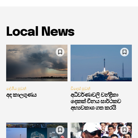
Local News
දේශීය පුවත්
විදෙස් පුවත්
අද කාලගුණය
අධිවර්ණාවලි චන්ද්‍රිකා
දෙකක් චීනය සාර්ථකව
අභ්‍යවකාශ ගත කරයි