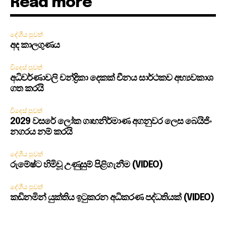
Read more
දේශීය පුවත්
අද කාලගුණය
විදෙස් පුවත්
අධිවර්ණාවලි චන්ද්‍රිකා දෙකක් චීනය සාර්ථකව අභ්‍යවකාශ
ගත කරයි
විදෙස් පුවත්
2029 වසරේ ලෝක ගෘහනිර්මාණ අගනුවර ලෙස බෙයිජිං
නගරය නම් කරයි
දේශීය පුවත්
රුමේෂ්ට හිමිවූ උණුසුම් පිළිගැනීම (VIDEO)
දේශීය පුවත්
කඩිනමින් යුක්තිය ඉටුකරන අධිකරණ පද්ධතියක් (VIDEO)