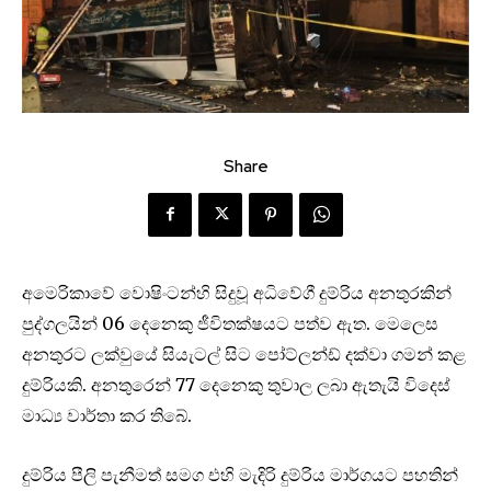
Share
අමෙරිකාවේ වොෂිංටන්හි සිදුවූ අධිවේගී දුම්රිය අනතුරකින්
පුද්ගලයින් 06 දෙනෙකු ජීවිතක්ෂයට පත්ව ඇත. මෙලෙස
අනතුරට ලක්වුයේ සියැටල් සිට පෝට්ලන්ඩ් දක්වා ගමන් කළ
දුම්රියකි. අනතුරෙන් 77 දෙනෙකු තුවාල ලබා ඇතැයි විදෙස්
මාධ්‍ය වාර්තා කර තිබේ.
දුම්රිය පීලි පැනීමත් සමග එහි මැදිරි දුම්රිය මාර්ගයට පහතින්