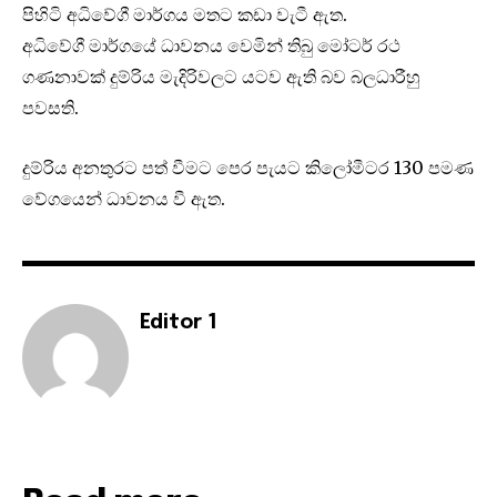
පිහිටි අධිවේගී මාර්ගය මතට කඩා වැටී ඇත.
අධිවේගී මාර්ගයේ ධාවනය වෙමින් තිබු මෝටර් රථ
ගණනාවක් දුම්රිය මැදිරිවලට යටව ඇති බව බලධාරීහු
පවසති.
දුම්රිය අනතුරට පත් වීමට පෙර පැයට කිලෝමීටර 130 පමණ
වේගයෙන් ධාවනය වී ඇත.
Editor 1