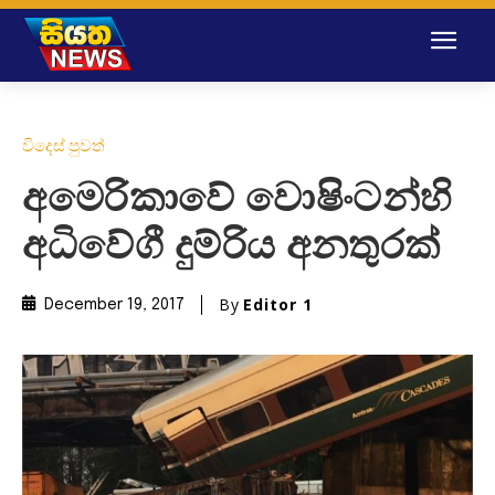
විදෙස් පුවත්
අමෙරිකාවේ වොෂිංටන්හි
අධිවේගී දුම්රිය අනතුරක්
By
Editor 1
December 19, 2017