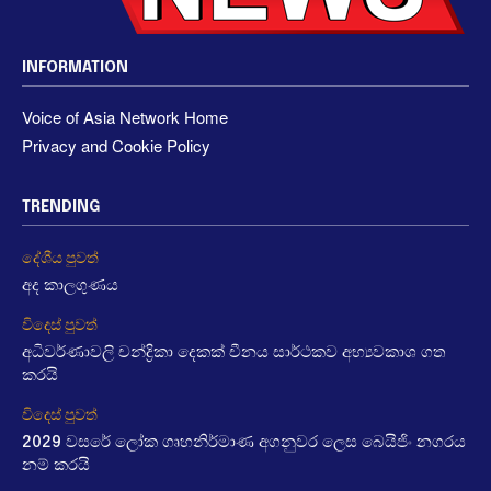
INFORMATION
Voice of Asia Network Home
Privacy and Cookie Policy
TRENDING
දේශීය පුවත්
අද කාලගුණය
විදෙස් පුවත්
අධිවර්ණාවලි චන්ද්‍රිකා දෙකක් චීනය සාර්ථකව අභ්‍යවකාශ ගත
කරයි
විදෙස් පුවත්
2029 වසරේ ලෝක ගෘහනිර්මාණ අගනුවර ලෙස බෙයිජිං නගරය
නම් කරයි