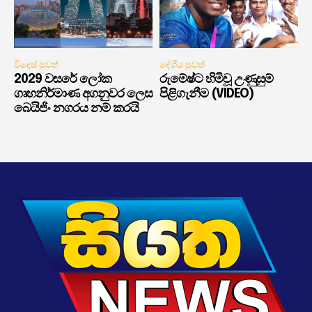
විදෙස් පුවත්
දේශීය පුවත්
2029 වසරේ ලෝක
රුමේෂ්ට හිමිවූ උණුසුම්
ගෘහනිර්මාණ අගනුවර ලෙස
පිළිගැනීම (VIDEO)
බෙයිජිං නගරය නම් කරයි