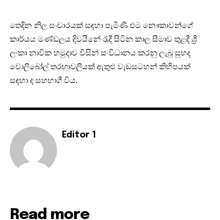
තෙදින නිල සංචාරයක් සඳහා පැමිණි එම නෞකාවන්ගේ
කාර්යය මණ්ඩලය දිවයිනේ රැදී සිටින කාල සීමාව තුළදී ශ්‍රී
ලංකා නාවික හමුදාව විසින් සංවිධානය කරනු ලැබූ සුහද
වොලිබෝල් තරඟාවලියක් ඇතුළු වැඩසටහන් කිහිපයක්
සඳහා ද සහභාගී විය.
Editor 1
Read more