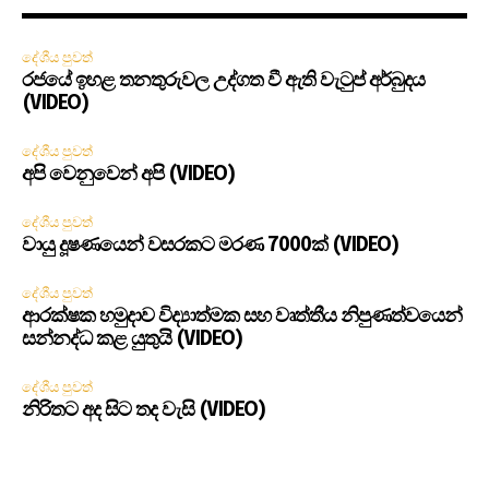
දේශීය පුවත්
රජයේ ඉහළ තනතුරුවල උද්ගත වී ඇති වැටුප් අර්බුදය
(VIDEO)
දේශීය පුවත්
අපි වෙනුවෙන් අපි (VIDEO)
දේශීය පුවත්
වායු දූෂණයෙන් වසරකට මරණ 7000ක් (VIDEO)
දේශීය පුවත්
ආරක්ෂක හමුදාව විද්‍යාත්මක සහ වෘත්තීය නිපුණත්වයෙන්
සන්නද්ධ කළ යුතුයි (VIDEO)
දේශීය පුවත්
නිරිතට අද සිට තද වැසි (VIDEO)