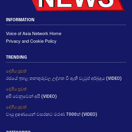
INFORMATION
Voice of Asia Network Home
Privacy and Cookie Policy
TRENDING
දේශීය පුවත්
රජයේ ඉහළ තනතුරුවල උද්ගත වී ඇති වැටුප් අර්බුදය (VIDEO)
දේශීය පුවත්
අපි වෙනුවෙන් අපි (VIDEO)
දේශීය පුවත්
වායු දූෂණයෙන් වසරකට මරණ 7000ක් (VIDEO)