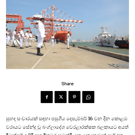
Share
සුහද සංචාරයක් සඳහා පසුගිය දෙසැම්බර් 16 වන දින කොළඹ
වරායට සේන්දු වූ බංග්ලාදේශ වෙරළාරක්ෂක බලකායට අයත්