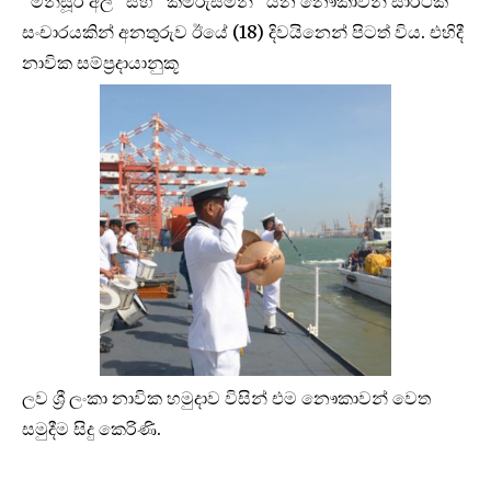
“මන්සූර් අලි” සහ “කමරුසමන්” යන නෞකාවන් සාර්ථක
සංචාරයකින් අනතුරුව ඊයේ (18) දිවයිනෙන් පිටත් විය. එහිදී
නාවික සම්ප්‍රදායානුකූ
ලව ශ්‍රී ලංකා නාවික හමුදාව විසින් එම නෞකාවන් වෙත
සමුදීම සිදු කෙරිණි.