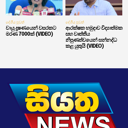
දේශීය පුවත්
දේශීය පුවත්
වායු දූෂණයෙන් වසරකට
ආරක්ෂක හමුදාව විද්‍යාත්මක
මරණ 7000ක් (VIDEO)
සහ වෘත්තීය
නිපුණත්වයෙන් සන්නද්ධ
කළ යුතුයි (VIDEO)