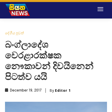
දේශීය පුවත්
බංග්ලාදේශ
වෙරළාරක්ෂක
නෞකාවන් දිවයිනෙන්
පිටත්ව යයි
By
Editor 1
December 19, 2017