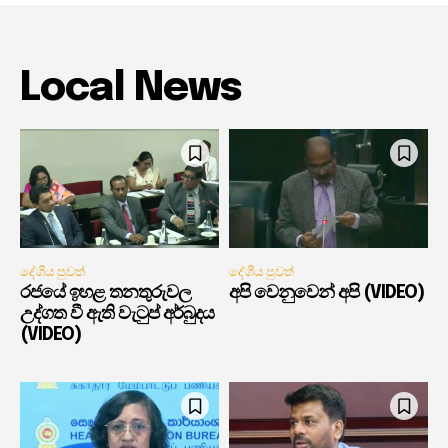
Local News
දේශීය පුවත්
දේශීය පුවත්
රජයේ ඉහළ තනතුරුවල
අපි වෙනුවෙන් අපි (VIDEO)
උද්ගත වී ඇති වැටුප් අර්බුදය
(VIDEO)