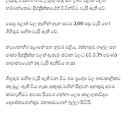
හම්බන්තොට දිස්ත්‍රික්කයේත් විටින්විට වැසි ඇති වේ.
සෙසු පළාත් වල තැනින් තැන සවස 2.00 පසු වැසි හෝ
ගිගිරුම් සහිත වැසි ඇති වේ.
නැගෙනහිර පළාතේ සහ නුවර එළිය, රත්නපුර, ගාල්ල සහ
මාතර දිස්ත්‍රික්ක වලත් ඇතැම් ස්ථාන වලට (මි.මි.75 පමණ)
සාමාන්‍යයෙන් තද වැසි ඇතිවිය හැක.
ගිගුරුම් සහිත වැසි ඇති වන විට එම ප්‍රදේශ වල තාවකාලිකව
තද සුළං ඇති විය හැක. අකුණු මඟින් සිදුවන අනතුරු අවම
කරගැනීමට අවශ්‍ය පියවර ගන්නා ලෙස කාලගුණවිද්‍යා
දෙපාර්තමේන්තුව ජනතාවගෙන් ඉල්ලා සිටියි.