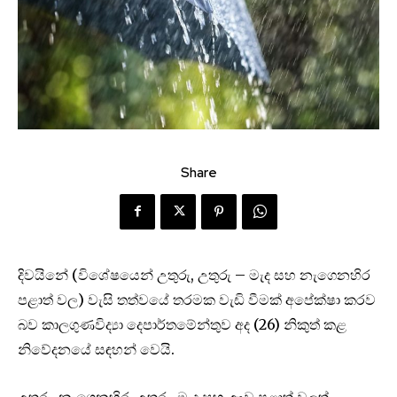
Share
දිවයිනේ (විශේෂයෙන් උතුරු, උතුරු – මැද සහ නැගෙනහිර
පළාත් වල) වැසි තත්වයේ තරමක වැඩි වීමක් අපේක්ෂා කරව
බව කාලගුණවිද්‍යා දෙපාර්තමේන්තුව අද (26) නිකුත් කළ
නිවේදනයේ සඳහන් වෙයි.
උතුරු, නැගෙනහිර, උතුරු-මැද සහ ඌව පළාත් වලත්