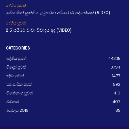
දේශීය පුවත්
කඩිනමින් යුක්තිය ඉටුකරන අධිකරණ පද්ධතියක් (VIDEO)
දේශීය පුවත්
2.5 සයිබර් වංචා විවාදය අද (VIDEO)
CATEGORIES
දේශීය පුවත්
44335
විදෙස් පුවත්
3794
ක්‍රීඩා පුවත්
1477
ව්‍යාපාරික පුවත්
592
විශේෂාංග පුවත්
410
වීඩීයෝ
407
අයවැය 2019
85