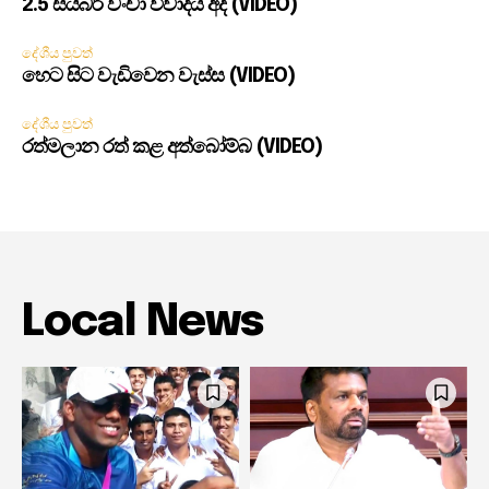
2.5 සයිබර් වංචා විවාදය අද (VIDEO)
දේශීය පුවත්
හෙට සිට වැඩිවෙන වැස්ස (VIDEO)
දේශීය පුවත්
රත්මලාන රත් කළ අත්බෝම්බ (VIDEO)
Local News