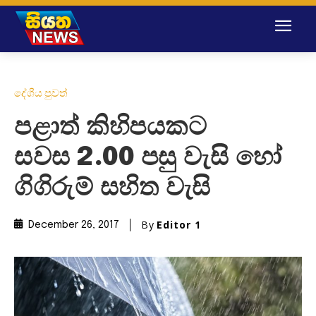
දේශීය පුවත්
පළාත් කිහිපයකට
සවස 2.00 පසු වැසි හෝ
ගිගිරුම් සහිත වැසි
By
Editor 1
December 26, 2017