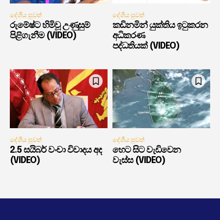
දේශීය පුවත්
දේශීය පුවත්
රුමේෂ්ට හිමිවූ උණුසුම්
කඩිනමින් යුක්තිය ඉටුකරන
පිළිගැනීම (VIDEO)
අධිකරණ
පද්ධතියක් (VIDEO)
දේශීය පුවත්
දේශීය පුවත්
2.5 සයිබර් වංචා විවාදය අද
හෙට සිට වැඩිවෙන
(VIDEO)
වැස්ස (VIDEO)