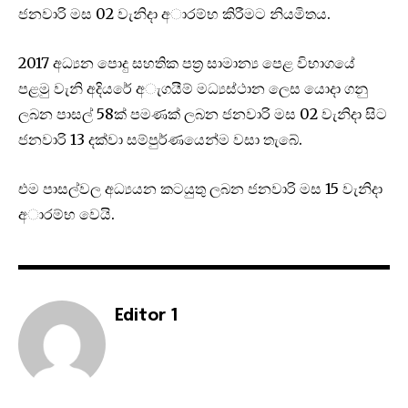
ජනවාරි මස 02 වැනිදා අාරම්භ කිරීමට නියමිතය.
2017 අධ්‍යන පොදු සහතික පත්‍ර සාමාන්‍ය පෙළ විභාගයේ
පළමු වැනි අදියරේ අැගයීම් මධ්‍යස්ථාන ලෙස යොදා ගනු
ලබන පාසල් 58ක් පමණක් ලබන ජනවාරි මස 02 වැනිදා සිට
ජනවාරි 13 දක්වා සම්පුර්ණයෙන්ම වසා තැබේ.
එම පාසල්වල අධ්‍යයන කටයුතු ලබන ජනවාරි මස 15 වැනිදා
අාරම්භ වෙයි.
Editor 1