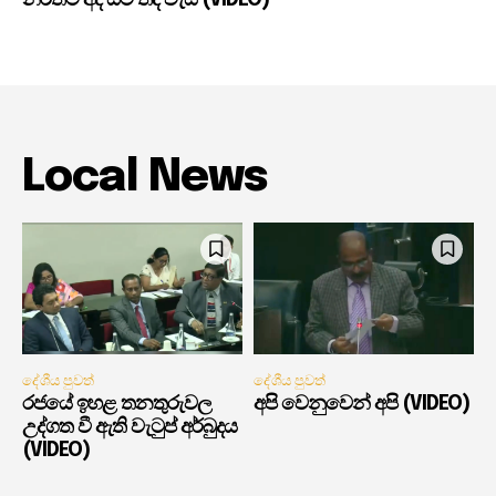
Local News
දේශීය පුවත්
දේශීය පුවත්
රජයේ ඉහළ තනතුරුවල
අපි වෙනුවෙන් අපි (VIDEO)
උද්ගත වී ඇති වැටුප් අර්බුදය
(VIDEO)