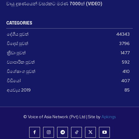
වායු දූෂණයෙන් වසරකට මරණ 7000ක් (VIDEO)
CATEGORIES
දේශීය පුවත්
44343
විදෙස් පුවත්
3796
ක්‍රීඩා පුවත්
1477
ව්‍යාපාරික පුවත්
592
විශේෂාංග පුවත්
410
වීඩීයෝ
407
අයවැය 2019
85
© Voice of Asia Network (Pvt) Ltd | Site by
Apkings