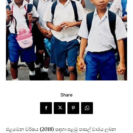
Share
එළඹෙන වර්ෂය (2018) සඳහා පළමු පාසල් වාරය ලබන