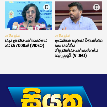
දේශීය පුවත්
දේශීය පුවත්
වායු දූෂණයෙන් වසරකට
ආරක්ෂක හමුදාව විද්‍යාත්මක
මරණ 7000ක් (VIDEO)
සහ වෘත්තීය
නිපුණත්වයෙන් සන්නද්ධ
කළ යුතුයි (VIDEO)