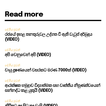
Read more
දේශීය පුවත්
රජයේ ඉහළ තනතුරුවල උද්ගත වී ඇති වැටුප් අර්බුදය
(VIDEO)
දේශීය පුවත්
අපි වෙනුවෙන් අපි (VIDEO)
දේශීය පුවත්
වායු දූෂණයෙන් වසරකට මරණ 7000ක් (VIDEO)
දේශීය පුවත්
ආරක්ෂක හමුදාව විද්‍යාත්මක සහ වෘත්තීය නිපුණත්වයෙන්
සන්නද්ධ කළ යුතුයි (VIDEO)
දේශීය පුවත්
නිරිතට අද සිට තද වැසි (VIDEO)