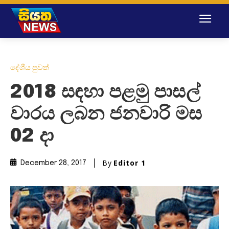
දේශීය පුවත්
2018 සඳහා පළමු පාසල්
වාරය ලබන ජනවාරි මස
02 දා
By
Editor 1
December 28, 2017