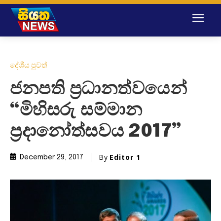
දේශීය පුවත්
ජනපති ප්‍රධානත්වයෙන්
“මිහිසරු සම්මාන
ප්‍රදානෝත්සවය 2017”
By
Editor 1
December 29, 2017