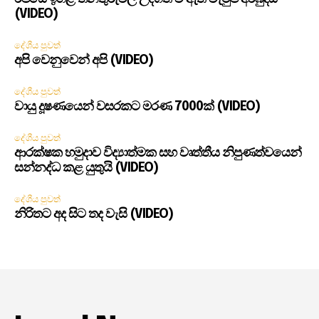
(VIDEO)
දේශීය පුවත්
අපි වෙනුවෙන් අපි (VIDEO)
දේශීය පුවත්
වායු දූෂණයෙන් වසරකට මරණ 7000ක් (VIDEO)
දේශීය පුවත්
ආරක්ෂක හමුදාව විද්‍යාත්මක සහ වෘත්තීය නිපුණත්වයෙන්
සන්නද්ධ කළ යුතුයි (VIDEO)
දේශීය පුවත්
නිරිතට අද සිට තද වැසි (VIDEO)