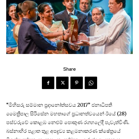
Share
“මිහිසරු සම්මාන ප්‍රදානෝත්සවය 2017” ජනාධිපති
මෛත්‍රීපාල සිරිසේන මහතාගේ ප්‍රධානත්වයෙන් ඊයේ (28)
පස්වරුවේ කොළඹ නෙළුම් පොකුණ රගහලේදී පැවැත්විණි.
බස්නාහිර පළාත තුළ අපද්‍රව්‍ය කළමනාකරණ ක්ෂේත්‍රයේ