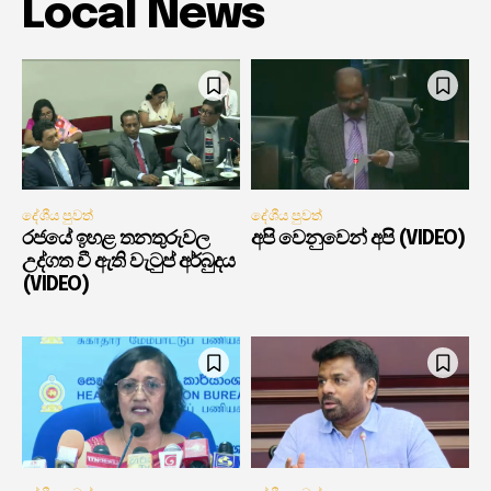
Local News
දේශීය පුවත්
දේශීය පුවත්
රජයේ ඉහළ තනතුරුවල
අපි වෙනුවෙන් අපි (VIDEO)
උද්ගත වී ඇති වැටුප් අර්බුදය
(VIDEO)