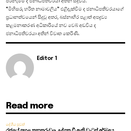
පිරිනැමීම ද ජනාධිපතිවරයා අතින් සිදුවිය.
“මිහිසරු හරිත නාමාවලිය” එළිදැක්වීම ද ජනාධිපතිවරයාගේ
ප්‍රධානත්වයෙන් සිදුවූ අතර, බස්නාහිර පළාත් අපද්‍රව්‍ය
කළමනාකරණ අධිකාරියේ නව වෙබ් අඩවිය ද
ජනාධිපතිවරයා අතින් විවෘත කෙරිණි.
Editor 1
Read more
දේශීය පුවත්
රජයේ ඉහළ තනතුරුවල උද්ගත වී ඇති වැටුප් අර්බුදය