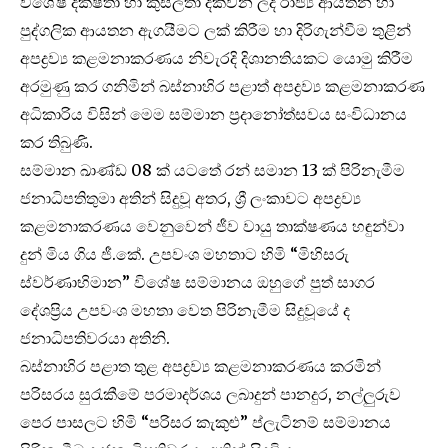
විශේෂ දක්ෂතා හා කුසලතා දක්වන ලද රාජ්‍ය ආයතන හා
පුද්ගලික ආයතන ඇගයීමට ලක් කිරීම හා දිරිගැන්වීම තුළින්
අපද්‍රව්‍ය කළමනාකරණය නිවැරදි දිශානතියකට යොමු කිරීම
අරමුණු කර ගනිමින් බස්නාහිර පළාත් අපද්‍රව්‍ය කළමනාකරණ
අධිකාරිය විසින් මෙම සම්මාන ප්‍රදානෝත්සවය සංවිධානය
කර තිබුණි.
සම්මාන ඛාණ්ඩ 08 ක් යටතේ රන් සමාන 13 ක් පිරිනැමීම
ජනාධිපතිතුමා අතින් සිදුවූ අතර, ශ්‍රී ලංකාවට අපද්‍රව්‍ය
කළමනාකරණය වෙනුවෙන් ජීව වායු තාක්ෂණය හඳුන්වා
දුන් මිය ගිය ජී.කේ. උපවංශ මහතාට හිමි “මිහිසරු
ස්වර්ණාභිමාන” විශේෂ සම්මානය ඔහුගේ පුත් සාගර
දේශප්‍රිය උපවංශ මහතා වෙත පිරිනැමීම සිදුවූයේ ද
ජනාධිපතිවරයා අතිනි.
බස්නාහිර පළාත තුළ අපද්‍රව්‍ය කළමනාකරණය කරමින්
පරිසරය සුරැකීමේ පරමාදර්ශය ලබාදුන් පානදුර, නල්ලුරුව
පෙර පාසලට හිමි “පරිසර කැකුළු” ප්ලැටිනම් සම්මානය