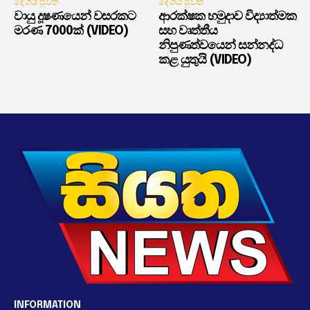
දේශීය පුවත්
දේශීය පුවත්
වායු දූෂණයෙන් වසරකට
ආරක්ෂක හමුදාව විද්‍යාත්මක
මරණ 7000ක් (VIDEO)
සහ වෘත්තීය
නිපුණත්වයෙන් සන්නද්ධ
කළ යුතුයි (VIDEO)
INFORMATION