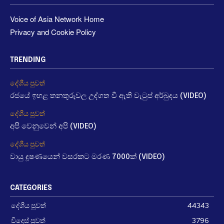
Voice of Asia Network Home
Privacy and Cookie Policy
TRENDING
දේශීය පුවත්
රජයේ ඉහළ තනතුරුවල උද්ගත වී ඇති වැටුප් අර්බුදය (VIDEO)
දේශීය පුවත්
අපි වෙනුවෙන් අපි (VIDEO)
දේශීය පුවත්
වායු දූෂණයෙන් වසරකට මරණ 7000ක් (VIDEO)
CATEGORIES
දේශීය පුවත්
44343
විදෙස් පුවත්
3796