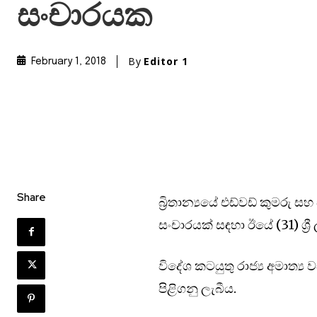
සංචාරයක
By
Editor 1
February 1, 2018
Share
බ්‍රිතාන්‍යයේ එඩ්වඩ් කුමරු සහ
සංචාරයක් සඳහා ඊයේ (31) ශ්‍ර
විදේශ කටයුතු රාජ්‍ය අමාත්‍ය
පිළිගනු ලැබීය.