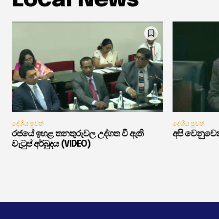
Local News
දේශීය පුවත්
දේශීය පුවත්
රජයේ ඉහළ තනතුරුවල උද්ගත වී ඇති
අපි වෙනුවෙන
වැටුප් අර්බුදය (VIDEO)