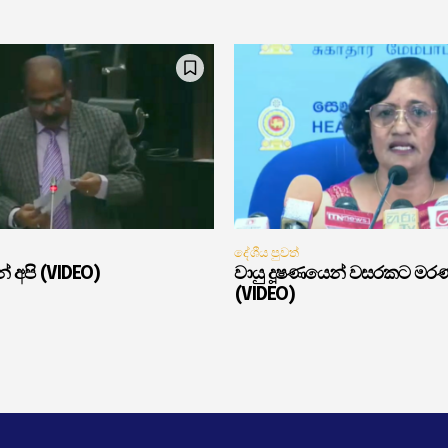
දේශීය පුවත්
් අපි (VIDEO)
වායු දූෂණයෙන් වසරකට මර
(VIDEO)