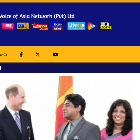
ාංග
t