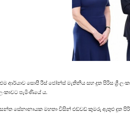
 එම ආර්යාව සොපී රීස් ජෝන්ස් මැතිනිය සහ දූත පිරිස ශ්‍රී ලංක
ී ලංකාවට පැමිණියේ ය.
 වසන්ත සේනානායක මහතා විසින් එඩ්වඩ් කුමරු ඇතුළු දූත පිර