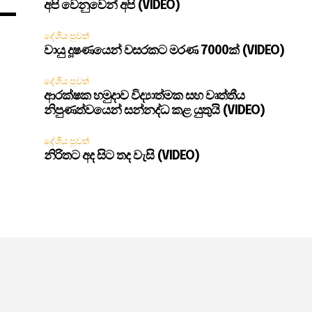
අපි වෙනුවෙන් අපි (VIDEO)
දේශීය පුවත්
වායු දූෂණයෙන් වසරකට මරණ 7000ක් (VIDEO)
දේශීය පුවත්
ආරක්ෂක හමුදාව විද්‍යාත්මක සහ වෘත්තීය
නිපුණත්වයෙන් සන්නද්ධ කළ යුතුයි (VIDEO)
දේශීය පුවත්
නිරිතට අද සිට තද වැසි (VIDEO)