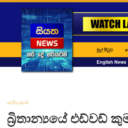
මුල් පිටුව
ද
English News
දේශීය පුවත්
බ්‍රිතාන්‍යයේ එඩ්වඩ් 