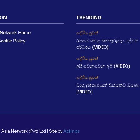
ION
TRENDING
a Network Home
දේශීය පුවත්
ookie Policy
රජයේ ඉහළ තනතුරුවල උද්ගත වී
අර්බුදය (VIDEO)
දේශීය පුවත්
අපි වෙනුවෙන් අපි (VIDEO)
දේශීය පුවත්
වායු දූෂණයෙන් වසරකට මරණ 
(VIDEO)
 Asia Network (Pvt) Ltd | Site by
Apkings