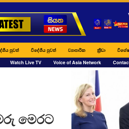
ේශීය පුවත්
විදේශීය පුවත්
ව්‍යාපාරික
ක්‍රීඩා
විශේෂ
Watch Live TV
Voice of Asia Network
Contac
කුමරු මෙරට