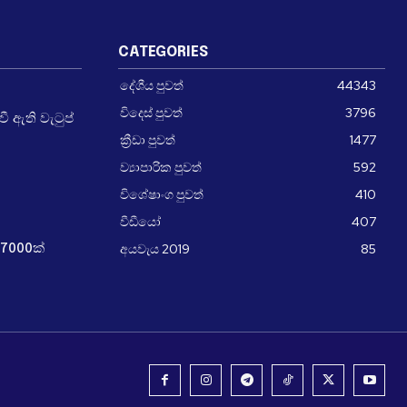
CATEGORIES
දේශීය පුවත්
44343
විදෙස් පුවත්
3796
 ඇති වැටුප්
ක්‍රීඩා පුවත්
1477
ව්‍යාපාරික පුවත්
592
විශේෂාංග පුවත්
410
වීඩීයෝ
407
අයවැය 2019
85
7000ක්