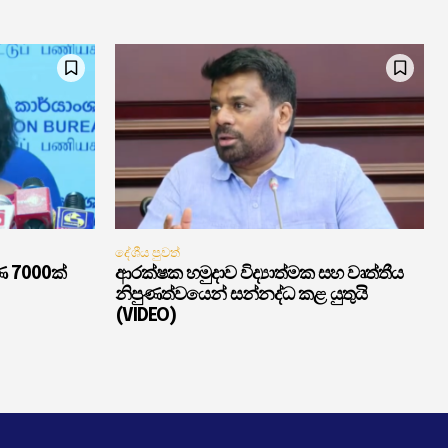
දේශීය පුවත්
ණ 7000ක්
ආරක්ෂක හමුදාව විද්‍යාත්මක සහ වෘත්තීය
නිපුණත්වයෙන් සන්නද්ධ කළ යුතුයි
(VIDEO)