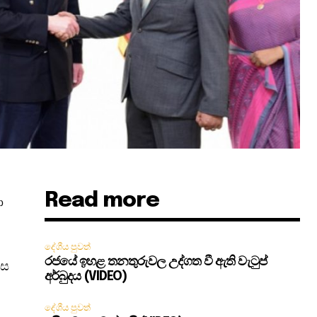
Read more
ා
දේශීය පුවත්
රජයේ ඉහළ තනතුරුවල උද්ගත වී ඇති වැටුප්
ිස
අර්බුදය (VIDEO)
දේශීය පුවත්