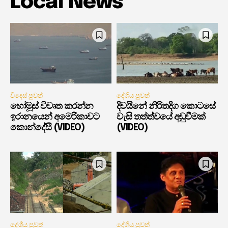
Local News
විදෙස් පුවත්
දේශීය පුවත්
හෝමූස් විවෘත කරන්න
දිවයිනේ නිරිතදිග කොටසේ
ඉරානයෙන් අමෙරිකාවට
වැසි තත්ත්වයේ අඩුවීමක්
කොන්දේසී (VIDEO)
(VIDEO)
දේශීය පුවත්
දේශීය පුවත්