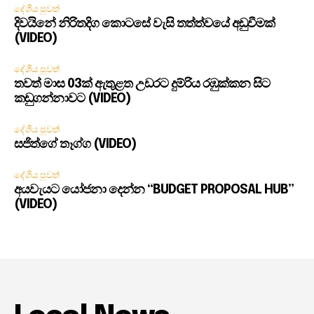
දේශීය පුවත්
දිවයිනේ නිරිතදිග කොටසේ වැසි තත්ත්වයේ අඩුවීමක්
(VIDEO)
දේශීය පුවත්
තවත් මාස 03ක් ඇතුළත උඩරට දුම්රිය රඹුක්කන සිට
කඩුගන්නාවට (VIDEO)
දේශීය පුවත්
සජිත්ගේ තෑග්ග (VIDEO)
දේශීය පුවත්
අයවැයට යෝජනා දෙන්න “BUDGET PROPOSAL HUB”
(VIDEO)