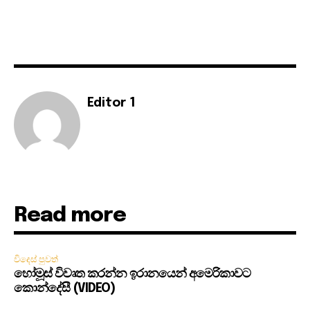
Editor 1
Read more
විදෙස් පුවත්
හෝමූස් විවෘත කරන්න ඉරානයෙන් අමෙරිකාවට
කොන්දේසී (VIDEO)