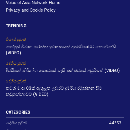
Voice of Asia Network Home
Privacy and Cookie Policy
TRENDING
විදෙස් පුවත්
හෝමූස් විවෘත කරන්න ඉරානයෙන් අමෙරිකාවට කොන්දේසී
(VIDEO)
දේශීය පුවත්
දිවයිනේ නිරිතදිග කොටසේ වැසි තත්ත්වයේ අඩුවීමක් (VIDEO)
දේශීය පුවත්
තවත් මාස 03ක් ඇතුළත උඩරට දුම්රිය රඹුක්කන සිට
කඩුගන්නාවට (VIDEO)
CATEGORIES
දේශීය පුවත්
44353