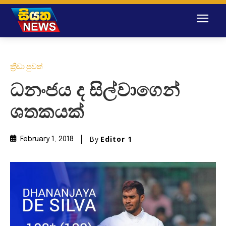
ක්‍රීඩා පුවත්
ධනංජය ද සිල්වාගෙන්
ශතකයක්
By
Editor 1
February 1, 2018