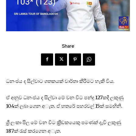
Share
ධනංජය ද සිල්වාට ශතකයක් වාර්තා කිරීමට හැකි විය.
ඒ අනුව ධනංජය ද සිල්වා මේ වන විට පන්දු 127කදී ලකුණු
104ක් ලබා ගෙන අැත. ඒ හතරේ පහරවල් 15ක් සමඟිනි.
ශ්‍රී ලංකා පිල මේ වන විට ක්‍රිඩකයෙකු පමණක් දැවි ලකුණු
187ක් රැස් කරගෙන අැත.