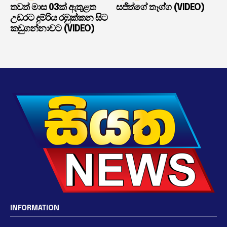
තවත් මාස 03ක් ඇතුළත
සජිත්ගේ තෑග්ග (VIDEO)
උඩරට දුම්රිය රඹුක්කන සිට
කඩුගන්නාවට (VIDEO)
INFORMATION