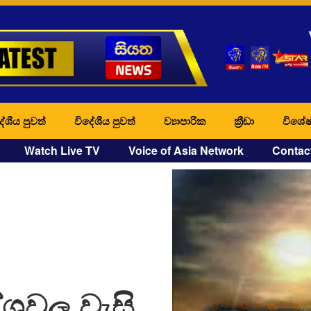
ේශීය පුවත්
විදේශීය පුවත්
ව්‍යාපාරික
ක්‍රීඩා
විශේෂ
Watch Live TV
Voice of Asia Network
Contac
ේශවල වැසි