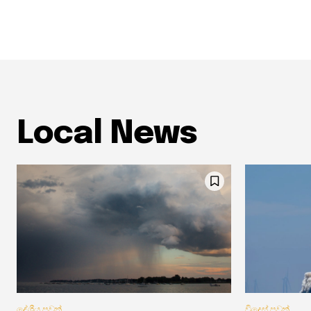
Local News
දේශීය පුවත්
විදෙස් පුවත්