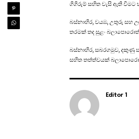
ගිගිරුම් සහිත වැසි ඇති වීමට
බස්නාහිර, වයඹ, උතුරු සහ ඌ
තරමක් තද සුළං බලාපොරොත්
බස්නාහිර, සබරගමුව, දකුණු ස
සහිත තත්ත්වයක් බලාපොරොත්ත
Editor 1