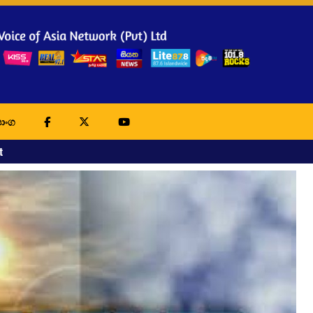
ාංග
t