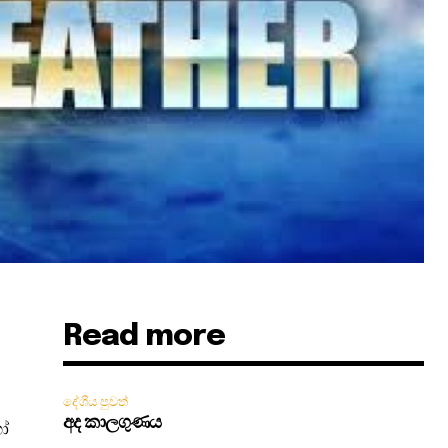
Read more
දේශීය පුවත්
අද කාලගුණය
හෝ