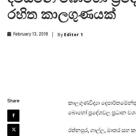
රහිත කාලගුණයක්
By
Editor 1
February 13, 2018
Share
කාලගුණවිද්‍යා දෙපාර්තමේන්ත
බොහෝ ප්‍රදේශවල ප්‍රධාන ව
රත්නපුර, ගාල්ල, මාතර සහ කළ