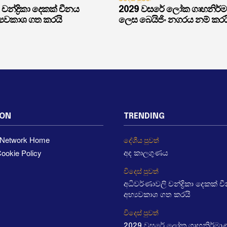
චන්ද්‍රිකා දෙකක් චීනය
2029 වසරේ ලෝක ගෘහනිර්
්‍යවකාශ ගත කරයි
ලෙස බෙයිජිං නගරය නම් කරය
ION
TRENDING
a Network Home
දේශීය පුවත්
ookie Policy
අද කාලගුණය
විදෙස් පුවත්
අධිවර්ණාවලි චන්ද්‍රිකා දෙකක් 
අභ්‍යවකාශ ගත කරයි
විදෙස් පුවත්
2029 වසරේ ලෝක ගෘහනිර්මා