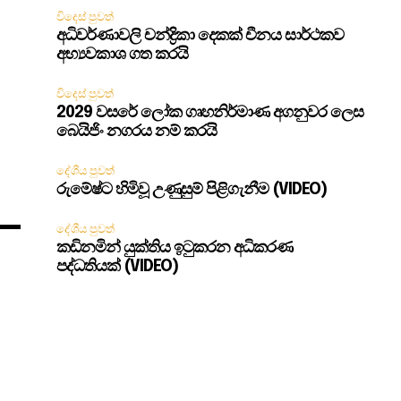
විදෙස් පුවත්
අධිවර්ණාවලි චන්ද්‍රිකා දෙකක් චීනය සාර්ථකව
අභ්‍යවකාශ ගත කරයි
න
විදෙස් පුවත්
2029 වසරේ ලෝක ගෘහනිර්මාණ අගනුවර ලෙස
බෙයිජිං නගරය නම් කරයි
දේශීය පුවත්
රුමේෂ්ට හිමිවූ උණුසුම් පිළිගැනීම (VIDEO)
දේශීය පුවත්
කඩිනමින් යුක්තිය ඉටුකරන අධිකරණ
පද්ධතියක් (VIDEO)