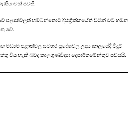
 හැකියාවක් පවතී.
ව පළාත්වලත් හම්බන්තොට දිස්ත්‍රික්කයේත් විටින් විට හම
තු වේ.
හ මධ්‍යම පළාත්වල සමහර ප්‍රදේශවල උදය කාලයේදී මීදුම්
ු විය හැකි බවද කාලගුණවිද්‍යා දෙපාර්තමේන්තුව පවසයි.