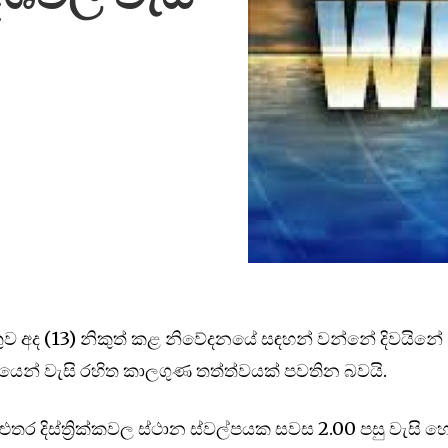
ුව අද (13) නිකුත් කළ නිවේදනයේ සඳහන් වන්නේ දිවයිනේ
ශයෙන් වැසි රහිත කාලගුණ තත්ත්වයක් පවතින බවයි.
ුතර දිස්ත්‍රික්කවල ස්ථාන ස්වල්පයක සවස 2.00 පසු වැසි 