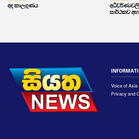
අද කාලගුණය
අධිවර්ණාවලි 
සාර්ථකව අභ
INFORMAT
Voice of Asi
Privacy and C