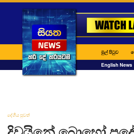
මුල් පිටුව
ද
English News
දේශීය පුවත්
දිවයිනේ බොහෝ ප්‍රද