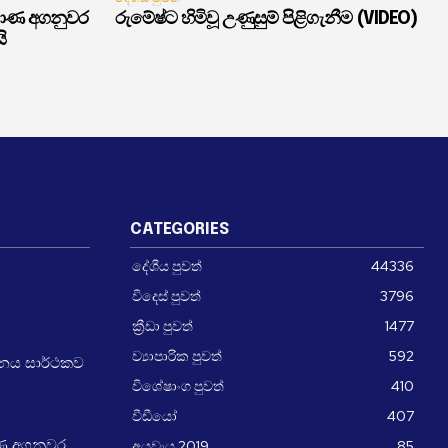
මාණ අගනුවර
රුමේෂ්ට හිමිවූ උණුසුම් පිළිගැනීම (VIDEO)
ි
CATEGORIES
දේශීය පුවත්
44336
විදෙස් පුවත්
3796
ක්‍රීඩා පුවත්
1477
ව්‍යාපාරික පුවත්
592
චීනය සාර්ථකව
විශේෂාංග පුවත්
410
වීඩීයෝ
407
අයවැය 2019
85
ණ අගනුවර