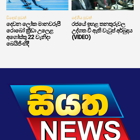
විදෙස් පුවත්
දේශීය පුවත්
දෙවන ලෝක මානවරූපී
රජයේ ඉහළ තනතුරුවල
රොබෝ ක්‍රීඩා උලෙළ
උද්ගත වී ඇති වැටුප් අර්බුදය
අගෝස්තු 22 වැනිදා
(VIDEO)
බෙයිජිංහිදී