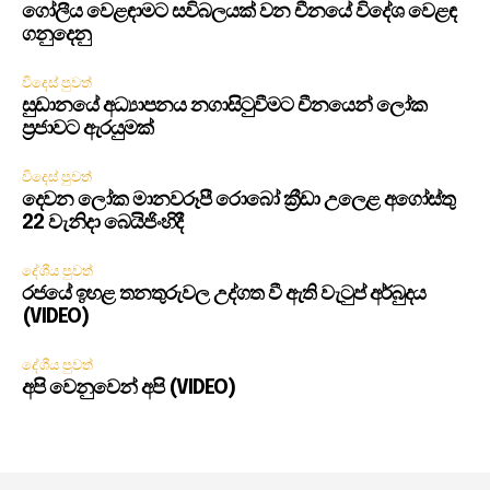
ගෝලීය වෙළඳාමට සවිබලයක් වන චීනයේ විදේශ වෙළඳ
ගනුදෙනු
විදෙස් පුවත්
සුඩානයේ අධ්‍යාපනය නගාසිටුවීමට චීනයෙන් ලෝක
ප්‍රජාවට ඇරයුමක්
විදෙස් පුවත්
දෙවන ලෝක මානවරූපී රොබෝ ක්‍රීඩා උලෙළ අගෝස්තු
22 වැනිදා බෙයිජිංහිදී
දේශීය පුවත්
රජයේ ඉහළ තනතුරුවල උද්ගත වී ඇති වැටුප් අර්බුදය
(VIDEO)
දේශීය පුවත්
අපි වෙනුවෙන් අපි (VIDEO)