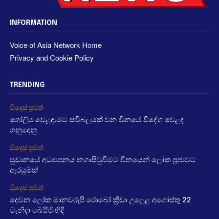
INFORMATION
Voice of Asia Network Home
Privacy and Cookie Policy
TRENDING
විදෙස් පුවත්
ගෝලීය වෙළඳාමට සවිබලයක් වන චීනයේ විදේශ වෙළඳ
ගනුදෙනු
විදෙස් පුවත්
සුඩානයේ අධ්‍යාපනය නගාසිටුවීමට චීනයෙන් ලෝක ප්‍රජාවට
ඇරයුමක්
විදෙස් පුවත්
දෙවන ලෝක මානවරූපී රොබෝ ක්‍රීඩා උලෙළ අගෝස්තු 22
වැනිදා බෙයිජිංහිදී