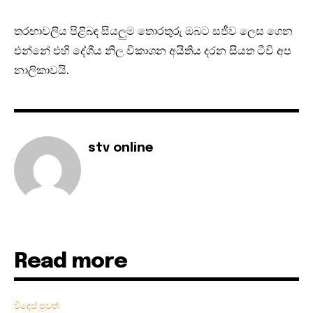
තරඟාවලිය පිළිබඳ සියලුම තොරතුරු ඔබට සජීව ලෙස ගෙන
එන්නේ එහි දේශීය නිල විකාශන අයිතිය දරන සියත ටීවි අප
නාලිකාවයි.
stv online
Read more
විදෙස් පුවත්