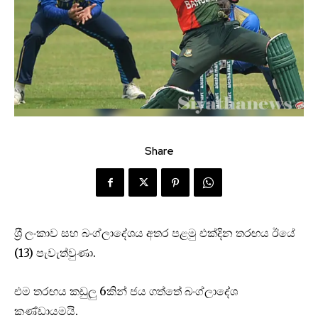
Share
ශ‍්‍රී ලංකාව සහ බංග්ලාදේශය අතර පළමු එක්දින තරඟය ඊයේ
(13) පැවැත්වුණා.
එම තරඟය කඩුලු 6කින් ජය ගත්තේ බංග්ලාදේශ
කණ්ඩායමයි.