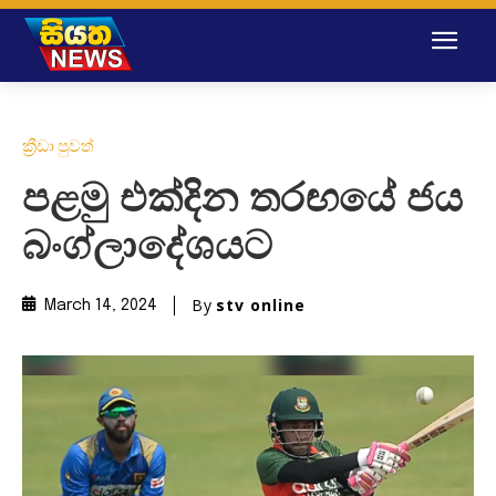
ක්‍රීඩා පුවත්
පළමු එක්දින තරඟයේ ජය
බංග්ලාදේශයට
By
stv online
March 14, 2024