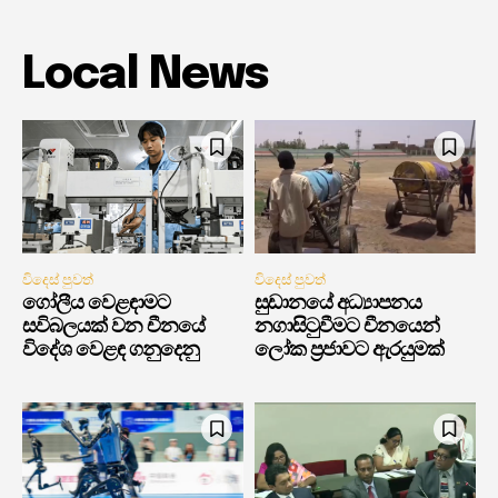
Local News
විදෙස් පුවත්
විදෙස් පුවත්
ගෝලීය වෙළඳාමට
සුඩානයේ අධ්‍යාපනය
සවිබලයක් වන චීනයේ
නගාසිටුවීමට චීනයෙන්
විදේශ වෙළඳ ගනුදෙනු
ලෝක ප්‍රජාවට ඇරයුමක්