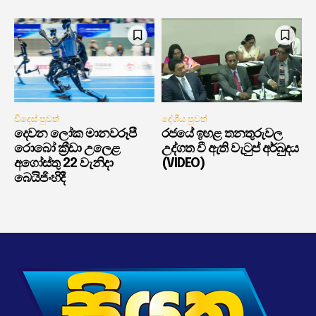
විදෙස් පුවත්
දේශීය පුවත්
දෙවන ලෝක මානවරූපී
රජයේ ඉහළ තනතුරුවල
රොබෝ ක්‍රීඩා උලෙළ
උද්ගත වී ඇති වැටුප් අර්බුදය
අගෝස්තු 22 වැනිදා
(VIDEO)
බෙයිජිංහිදී