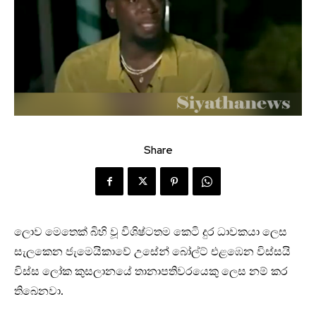
Share
ලොව මෙතෙක් බිහි වූ විශිෂ්ටතම කෙටි දුර ධාවකයා ලෙස
සැලකෙන ජැමෙයිකාවේ උසේන් බෝල්ට් එළඹෙන විස්සයි
විස්ස ලෝක කුසලානයේ තානාපතිවරයෙකු ලෙස නම් කර
තිබෙනවා.