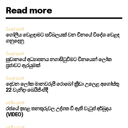
Read more
විදෙස් පුවත්
ගෝලීය වෙළඳාමට සවිබලයක් වන චීනයේ විදේශ වෙළඳ
ගනුදෙනු
විදෙස් පුවත්
සුඩානයේ අධ්‍යාපනය නගාසිටුවීමට චීනයෙන් ලෝක
ප්‍රජාවට ඇරයුමක්
විදෙස් පුවත්
දෙවන ලෝක මානවරූපී රොබෝ ක්‍රීඩා උලෙළ අගෝස්තු
22 වැනිදා බෙයිජිංහිදී
දේශීය පුවත්
රජයේ ඉහළ තනතුරුවල උද්ගත වී ඇති වැටුප් අර්බුදය
(VIDEO)
දේශීය පුවත්