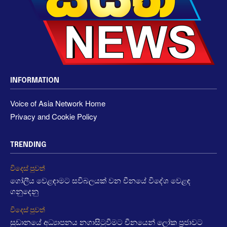
INFORMATION
Voice of Asia Network Home
Privacy and Cookie Policy
TRENDING
විදෙස් පුවත්
ගෝලීය වෙළඳාමට සවිබලයක් වන චීනයේ විදේශ වෙළඳ
ගනුදෙනු
විදෙස් පුවත්
සුඩානයේ අධ්‍යාපනය නගාසිටුවීමට චීනයෙන් ලෝක ප්‍රජාවට