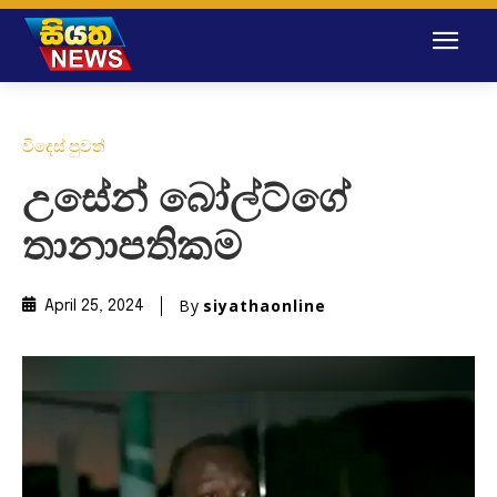
විදෙස් පුවත්
උසේන් බෝල්ට්ගේ
තානාපතිකම
By
siyathaonline
April 25, 2024