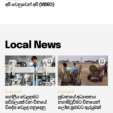
අපි වෙනුවෙන් අපි (VIDEO)
Local News
විදෙස් පුවත්
විදෙස් පුවත්
ගෝලීය වෙළඳාමට
සුඩානයේ අධ්‍යාපනය
සවිබලයක් වන චීනයේ
නගාසිටුවීමට චීනයෙන්
විදේශ වෙළඳ ගනුදෙනු
ලෝක ප්‍රජාවට ඇරයුමක්