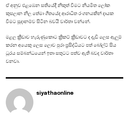
ඒ අනුව එළඹෙන සතියේදී නිකුත් වීමට නියමිත ලෝක
කුසලාන නිල තේමා ගීතයේද ආරාධිත රංගනයකින් දායක
වීමට සූදානම්ව සිටින බවයි වාර්තා වන්නේ.
මළල ක්‍රීඩාව හැරුණුකොට ක්‍රිකට් ක්‍රීඩාවට ද දැඩි ලෙස ඇලුම්
කරන අයෙකු ලෙස ලොව පුරා ප්‍රසිද්ධියට පත් බෝල්ට් සිය
ධූරය සම්බන්ධයෙන් ඉතා සතුටට පත්ව ඇති බවද වාර්තා
වනවා.
siyathaonline