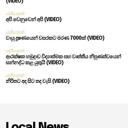
(VIDEO)
දේශීය පුවත්
අපි වෙනුවෙන් අපි (VIDEO)
දේශීය පුවත්
වායු දූෂණයෙන් වසරකට මරණ 7000ක් (VIDEO)
දේශීය පුවත්
ආරක්ෂක හමුදාව විද්‍යාත්මක සහ වෘත්තීය නිපුණත්වයෙන්
සන්නද්ධ කළ යුතුයි (VIDEO)
දේශීය පුවත්
නිරිතට අද සිට තද වැසි (VIDEO)
Local News