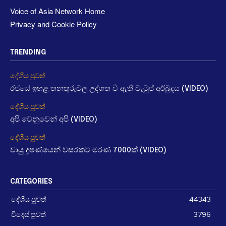
Voice of Asia Network Home
Privacy and Cookie Policy
TRENDING
දේශීය පුවත්
රජයේ ඉහළ තනතුරුවල උද්ගත වී ඇති වැටුප් අර්බුදය (VIDEO)
දේශීය පුවත්
අපි වෙනුවෙන් අපි (VIDEO)
දේශීය පුවත්
වායු දූෂණයෙන් වසරකට මරණ 7000ක් (VIDEO)
CATEGORIES
දේශීය පුවත්
44343
විදෙස් පුවත්
3796