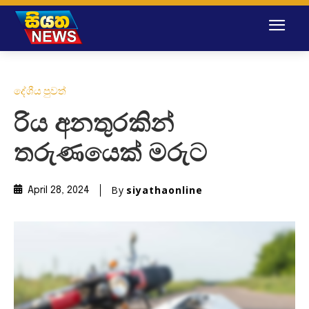
දේශීය පුවත්
රිය අනතුරකින්
තරුණයෙක් මරුට
By
siyathaonline
April 28, 2024