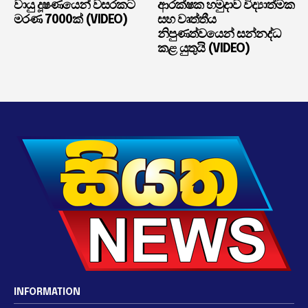
වායු දූෂණයෙන් වසරකට
ආරක්ෂක හමුදාව විද්‍යාත්මක
මරණ 7000ක් (VIDEO)
සහ වෘත්තීය
නිපුණත්වයෙන් සන්නද්ධ
කළ යුතුයි (VIDEO)
INFORMATION