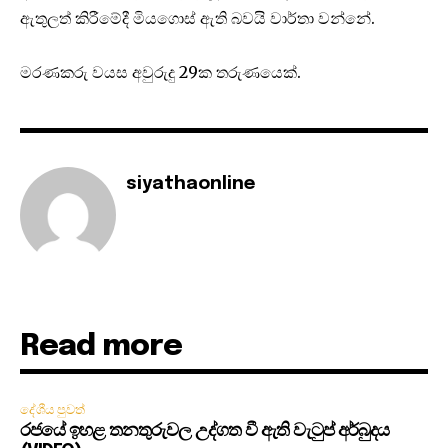
ඇතුලත් කිරීමේදී මියගොස් ඇති බවයි වාර්තා වන්නේ.
මරණකරු වයස අවුරුදු 29ක තරුණයෙක්.
siyathaonline
Read more
දේශීය පුවත්
රජයේ ඉහළ තනතුරුවල උද්ගත වී ඇති වැටුප් අර්බුදය