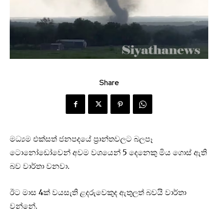
Share
මධ්‍යම එක්සත් ජනපදයේ ප්‍රාන්තවලට බලපෑ
ටොනෝඩෝවෙන් අවම වශයෙන් 5 දෙනෙකු මිය ගොස් ඇති
බව වාර්තා වනවා.
ඊට මාස 4ක් වයසැති ළදරුවෙකුද ඇතුලත් බවයි වාර්තා
වන්නේ.