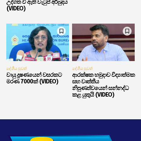
උද්ගත වී ඇති වැටුප් අර්බුදය
(VIDEO)
දේශීය පුවත්
දේශීය පුවත්
වායු දූෂණයෙන් වසරකට
ආරක්ෂක හමුදාව විද්‍යාත්මක
මරණ 7000ක් (VIDEO)
සහ වෘත්තීය
නිපුණත්වයෙන් සන්නද්ධ
කළ යුතුයි (VIDEO)