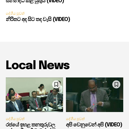
සන්නද්ධ කළ යුතුයි (VIDEO)
දේශීය පුවත්
නිරිතට අද සිට තද වැසි (VIDEO)
Local News
දේශීය පුවත්
දේශීය පුවත්
රජයේ ඉහළ තනතුරුවල
අපි වෙනුවෙන් අපි (VIDEO)