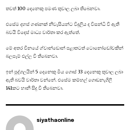
තවත් 100 දෙනෙකු පමණ තුවාල ලබා තිබෙනවා.
එසේම දහස් ගණනක් නිවැසියන්ට විදුලිය ද විසන්ධි වී ඇති
බවයි විදෙස් මාධ්‍ය වාර්තා කර ඇත්තේ.
මේ අතර චීනයේ ග්වාන්ඩොන් පළාතටත් ටොනෝඩෝවකින්
බලපෑම් එල්ල වී තිබෙනවා.
ඉන් පුද්ගලයින් 5 දෙනෙකු මිය ගොස් 33 දෙනෙකු තුවාල ලබා
ඇති බවයි වාර්තා වන්නේ. එසේම කම්හල් ගොඩනැගිලි
141කට හානි සිදු වී තිබෙනවා.
siyathaonline