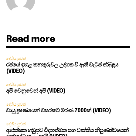
Read more
දේශීය පුවත්
රජයේ ඉහළ තනතුරුවල උද්ගත වී ඇති වැටුප් අර්බුදය
(VIDEO)
දේශීය පුවත්
අපි වෙනුවෙන් අපි (VIDEO)
දේශීය පුවත්
වායු දූෂණයෙන් වසරකට මරණ 7000ක් (VIDEO)
දේශීය පුවත්
ආරක්ෂක හමුදාව විද්‍යාත්මක සහ වෘත්තීය නිපුණත්වයෙන්