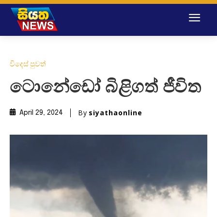
විදෙස් පුවත්
ටොනේඩෝ බිළිගත් ජීවිත
By
siyathaonline
April 29, 2024