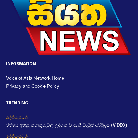
INFORMATION
Voice of Asia Network Home
Privacy and Cookie Policy
TRENDING
දේශීය පුවත්
රජයේ ඉහළ තනතුරුවල උද්ගත වී ඇති වැටුප් අර්බුදය (VIDEO)
දේශීය පුවත්