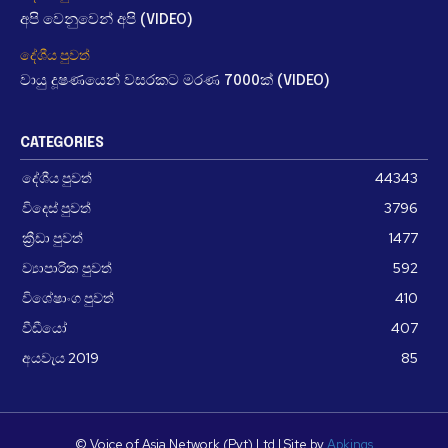
අපි වෙනුවෙන් අපි (VIDEO)
දේශීය පුවත්
වායු දූෂණයෙන් වසරකට මරණ 7000ක් (VIDEO)
CATEGORIES
දේශීය පුවත්
44343
විදෙස් පුවත්
3796
ක්‍රීඩා පුවත්
1477
ව්‍යාපාරික පුවත්
592
විශේෂාංග පුවත්
410
වීඩීයෝ
407
අයවැය 2019
85
© Voice of Asia Network (Pvt) Ltd | Site by
Apkings