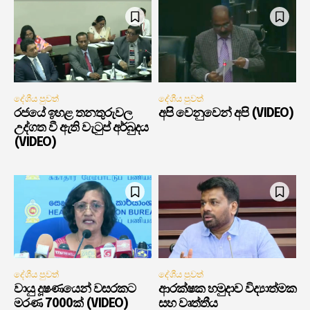
දේශීය පුවත්
දේශීය පුවත්
රජයේ ඉහළ තනතුරුවල
අපි වෙනුවෙන් අපි (VIDEO)
උද්ගත වී ඇති වැටුප් අර්බුදය
(VIDEO)
දේශීය පුවත්
දේශීය පුවත්
වායු දූෂණයෙන් වසරකට
ආරක්ෂක හමුදාව විද්‍යාත්මක
මරණ 7000ක් (VIDEO)
සහ වෘත්තීය