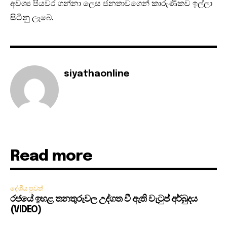
අවශ්‍ය පියවර ගන්නා ලෙස ජනතාවගෙන් කාරුණිකව ඉල්ලා
සිටිනු ලැබේ.
siyathaonline
Read more
දේශීය පුවත්
රජයේ ඉහළ තනතුරුවල උද්ගත වී ඇති වැටුප් අර්බුදය
(VIDEO)