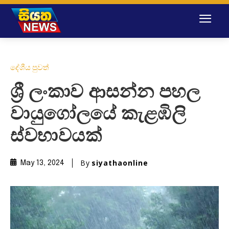
දේශීය පුවත්
ශ්‍රී ලංකාව ආසන්න පහල
වායුගෝලයේ කැළඹිලි
ස්වභාවයක්
By
siyathaonline
May 13, 2024