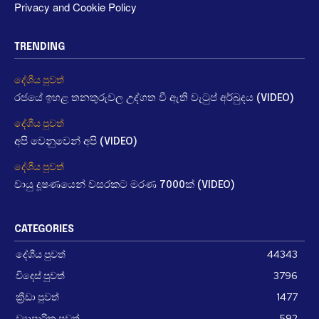
Privacy and Cookie Policy
TRENDING
දේශීය පුවත්
රජයේ ඉහළ තනතුරුවල උද්ගත වී ඇති වැටුප් අර්බුදය (VIDEO)
දේශීය පුවත්
අපි වෙනුවෙන් අපි (VIDEO)
දේශීය පුවත්
වායු දූෂණයෙන් වසරකට මරණ 7000ක් (VIDEO)
CATEGORIES
දේශීය පුවත්
44343
විදෙස් පුවත්
3796
ක්‍රීඩා පුවත්
1477
ව්‍යාපාරික පුවත්
592