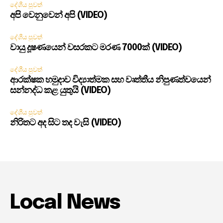
දේශීය පුවත්
අපි වෙනුවෙන් අපි (VIDEO)
දේශීය පුවත්
වායු දූෂණයෙන් වසරකට මරණ 7000ක් (VIDEO)
දේශීය පුවත්
ආරක්ෂක හමුදාව විද්‍යාත්මක සහ වෘත්තීය නිපුණත්වයෙන්
සන්නද්ධ කළ යුතුයි (VIDEO)
දේශීය පුවත්
නිරිතට අද සිට තද වැසි (VIDEO)
Local News