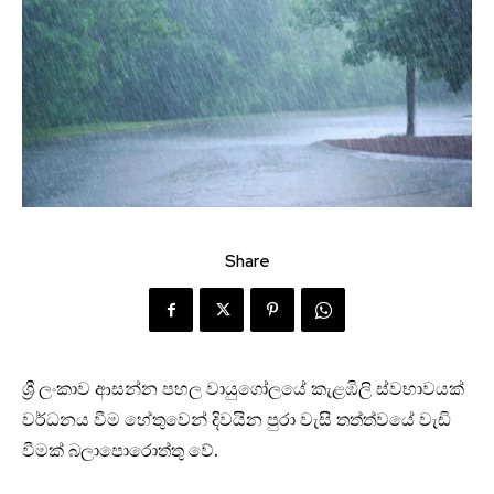
Share
ශ්‍රී ලංකාව ආසන්න පහල වායුගෝලයේ කැළඹිලි ස්වභාවයක්
වර්ධනය වීම හේතුවෙන් දිවයින පුරා වැසි තත්ත්වයේ වැඩි
වීමක් බලාපොරොත්තු වේ.