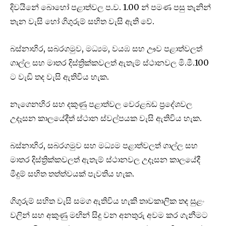
දිවයිනේ බොහෝ පළාත්වල ප.ව. 1.00 න් පමණ පසු තැනින්
තැන වැසි හෝ ගිගුරුම් සහිත වැසි ඇති වේ.
බස්නාහිර, සබරගමුව, මධ්‍යම, වයඹ සහ ඌව පළාත්වලත්
ගාල්ල සහ මාතර දිස්ත්‍රික්කවලත් ඇතැම් ස්ථානවල මි.මී.100
ට වැඩි තද වැසි ඇතිවිය හැක.
නැගෙනහිර සහ දකුණු පළාත්වල වෙරළබඩ ප්‍රදේශවල
උදෑසන කාලයේදීත් ස්ථාන ස්වල්පයක වැසි ඇතිවිය හැක.
බස්නාහිර, සබරගමුව සහ මධ්‍යම පළාත්වලත් ගාල්ල සහ
මාතර දිස්ත්‍රික්කවලත් ඇතැම් ස්ථානවල උදෑසන කාලයේදී
මීදුම් සහිත තත්ත්වයක් පැවතිය හැක.
ගිගුරුම් සහිත වැසි සමග ඇතිවිය හැකි තාවකාලික තද සුළං
වලින් සහ අකුණු මඟින් සිදු වන අනතුරු අවම කර ගැනීමට