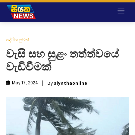
දේශීය පුවත්
වැසි සහ සුළං තත්ත්වයේ
වැඩිවීමක්
By
siyathaonline
May 17, 2024