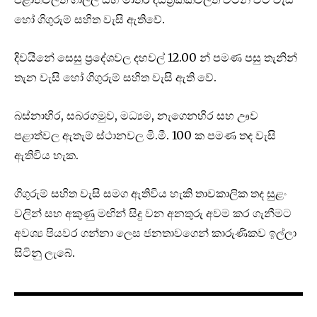
හෝ ගිගුරුම් සහිත වැසි ඇතිවේ.
දිවයිනේ සෙසු ප්‍රදේශවල දහවල් 12.00 න් පමණ පසු තැනින්
තැන වැසි හෝ ගිගුරුම් සහිත වැසි ඇති වේ.
බස්නාහිර, සබරගමුව, මධ්‍යම, නැගෙනහිර සහ ඌව
පළාත්වල ඇතැම් ස්ථානවල මි.මී. 100 ක පමණ තද වැසි
ඇතිවිය හැක.
ගිගුරුම් සහිත වැසි සමග ඇතිවිය හැකි තාවකාලික තද සුළං
වලින් සහ අකුණු මඟින් සිදු වන අනතුරු අවම කර ගැනීමට
අවශ්‍ය පියවර ගන්නා ලෙස ජනතාවගෙන් කාරුණිකව ඉල්ලා
සිටිනු ලැබේ.