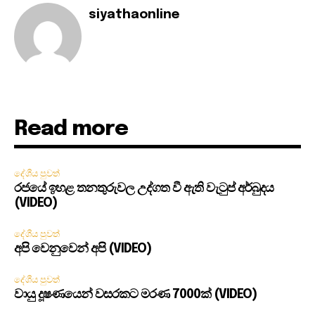
siyathaonline
Read more
දේශීය පුවත්
රජයේ ඉහළ තනතුරුවල උද්ගත වී ඇති වැටුප් අර්බුදය
(VIDEO)
දේශීය පුවත්
අපි වෙනුවෙන් අපි (VIDEO)
දේශීය පුවත්
වායු දූෂණයෙන් වසරකට මරණ 7000ක් (VIDEO)