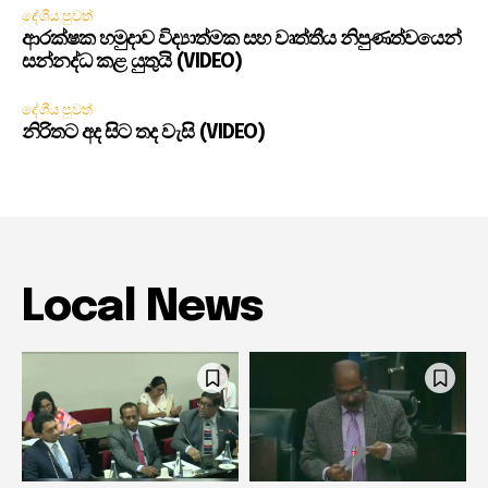
දේශීය පුවත්
ආරක්ෂක හමුදාව විද්‍යාත්මක සහ වෘත්තීය නිපුණත්වයෙන්
සන්නද්ධ කළ යුතුයි (VIDEO)
දේශීය පුවත්
නිරිතට අද සිට තද වැසි (VIDEO)
Local News