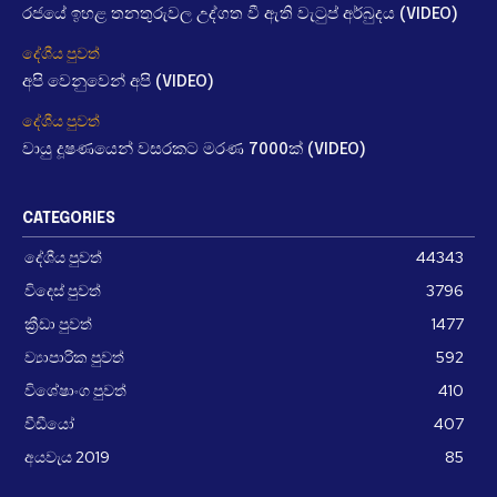
රජයේ ඉහළ තනතුරුවල උද්ගත වී ඇති වැටුප් අර්බුදය (VIDEO)
දේශීය පුවත්
අපි වෙනුවෙන් අපි (VIDEO)
දේශීය පුවත්
වායු දූෂණයෙන් වසරකට මරණ 7000ක් (VIDEO)
CATEGORIES
දේශීය පුවත්
44343
විදෙස් පුවත්
3796
ක්‍රීඩා පුවත්
1477
ව්‍යාපාරික පුවත්
592
විශේෂාංග පුවත්
410
වීඩීයෝ
407
අයවැය 2019
85