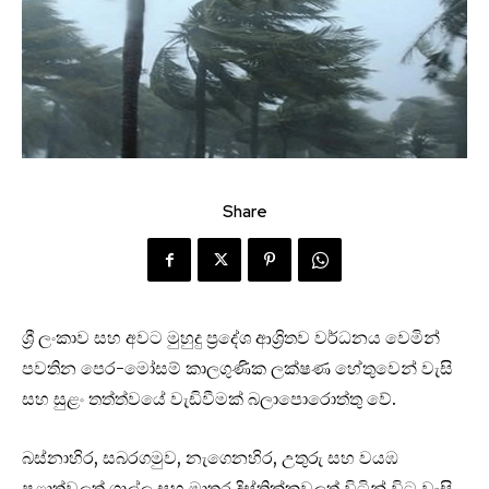
Share
ශ්‍රී ලංකාව සහ අවට මුහුදු ප්‍රදේශ ආශ්‍රිතව වර්ධනය වෙමින්
පවතින පෙර-මෝසම් කාලගුණික ලක්ෂණ හේතුවෙන් වැසි
සහ සුළං තත්ත්වයේ වැඩිවීමක් බලාපොරොත්තු වේ.
බස්නාහිර, සබරගමුව, නැගෙනහිර, උතුරු සහ වයඹ
පළාත්වලත් ගාල්ල සහ මාතර දිස්ත්‍රික්කවලත් විටින් විට වැසි