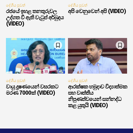
දේශීය පුවත්
දේශීය පුවත්
රජයේ ඉහළ තනතුරුවල
අපි වෙනුවෙන් අපි (VIDEO)
උද්ගත වී ඇති වැටුප් අර්බුදය
(VIDEO)
දේශීය පුවත්
දේශීය පුවත්
වායු දූෂණයෙන් වසරකට
ආරක්ෂක හමුදාව විද්‍යාත්මක
මරණ 7000ක් (VIDEO)
සහ වෘත්තීය
නිපුණත්වයෙන් සන්නද්ධ
කළ යුතුයි (VIDEO)