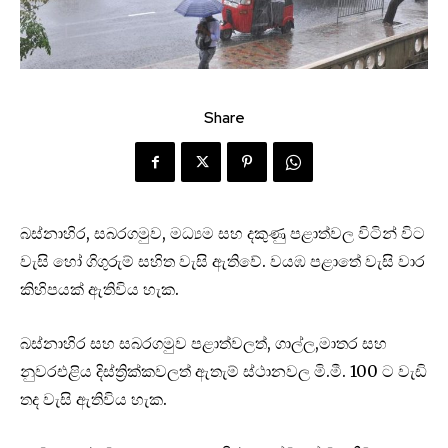
Share
බස්නාහිර, සබරගමුව, මධ්‍යම සහ දකුණු පළාත්වල විටින් විට
වැසි හෝ ගිගුරුම් සහිත වැසි ඇතිවේ. වයඹ පළාතේ වැසි වාර
කිහිපයක් ඇතිවිය හැක.
බස්නාහිර සහ සබරගමුව පළාත්වලත්, ගාල්ල,මාතර සහ
නුවරඑළිය දිස්ත්‍රික්කවලත් ඇතැම් ස්ථානවල මි.මී. 100 ට වැඩි
තද වැසි ඇතිවිය හැක.