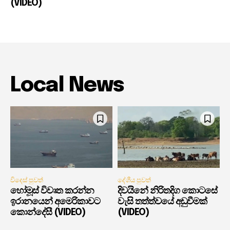
(VIDEO)
Local News
විදෙස් පුවත්
දේශීය පුවත්
හෝමූස් විවෘත කරන්න
දිවයිනේ නිරිතදිග කොටසේ
ඉරානයෙන් අමෙරිකාවට
වැසි තත්ත්වයේ අඩුවීමක්
කොන්දේසී (VIDEO)
(VIDEO)