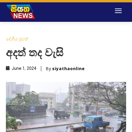
දේශීය පුවත්
අදත් තද වැසි
By
siyathaonline
June 1, 2024