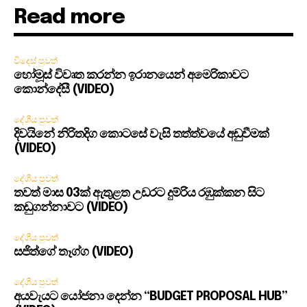
Read more
විදෙස් පුවත්
හෝමූස් විවෘත කරන්න ඉරානයෙන් අමෙරිකාවට
කොන්දේසී (VIDEO)
දේශීය පුවත්
දිවයිනේ නිරිතදිග කොටසේ වැසි තත්ත්වයේ අඩුවීමක්
(VIDEO)
දේශීය පුවත්
තවත් මාස 03ක් ඇතුළත උඩරට දුම්රිය රඹුක්කන සිට
කඩුගන්නාවට (VIDEO)
දේශීය පුවත්
සජිත්ගේ තෑග්ග (VIDEO)
දේශීය පුවත්
අයවැයට යෝජනා දෙන්න “BUDGET PROPOSAL HUB”