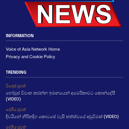
INFORMATION
Voice of Asia Network Home
Privacy and Cookie Policy
TRENDING
විදෙස් පුවත්
හෝමූස් විවෘත කරන්න ඉරානයෙන් අමෙරිකාවට කොන්දේසී
(VIDEO)
දේශීය පුවත්
දිවයිනේ නිරිතදිග කොටසේ වැසි තත්ත්වයේ අඩුවීමක් (VIDEO)
දේශීය පුවත්