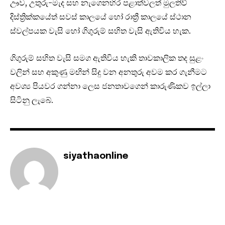
ඌව, උතුරු-මැද සහ නැගෙනහිර පළාත්වලත් මුලතිව්
දිස්ත්‍රික්කයේත් සවස් කාලයේ හෝ රාත්‍රී කාලයේ ස්ථාන
ස්වල්පයක වැසි හෝ ගිගුරුම් සහිත වැසි ඇතිවිය හැක.
ගිගුරුම් සහිත වැසි සමග ඇතිවිය හැකි තාවකාලික තද සුළං
වලින් සහ අකුණු මඟින් සිදු වන අනතුරු අවම කර ගැනීමට
අවශ්‍ය පියවර ගන්නා ලෙස ජනතාවගෙන් කාරුණිකව ඉල්ලා
සිටිනු ලැබේ.
siyathaonline