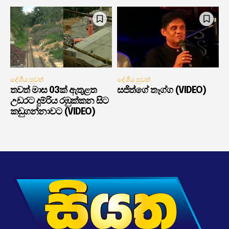
දේශීය පුවත්
දේශීය පුවත්
තවත් මාස 03ක් ඇතුළත
සජිත්ගේ තෑග්ග (VIDEO)
උඩරට දුම්රිය රඹුක්කන සිට
කඩුගන්නාවට (VIDEO)