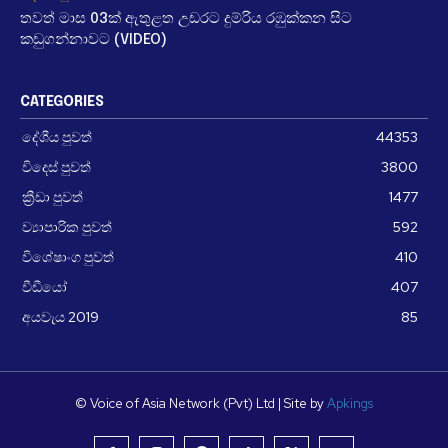
තවත් මාස 03ක් ඇතුළත උඩරට දුම්රිය රඹුක්කන සිට
කඩුගන්නාවට (VIDEO)
CATEGORIES
දේශීය පුවත්
44353
විදෙස් පුවත්
3800
ක්‍රීඩා පුවත්
1477
ව්‍යාපාරික පුවත්
592
විශේෂාංග පුවත්
410
වීඩීයෝ
407
අයවැය 2019
85
© Voice of Asia Network (Pvt) Ltd | Site by
Apkings