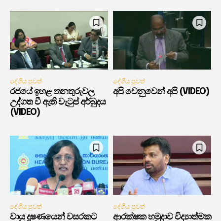
දේශීය පුවත්
දේශීය පුවත්
රජයේ ඉහළ තනතුරුවල
අපි වෙනුවෙන් අපි (VIDEO)
උද්ගත වී ඇති වැටුප් අර්බුදය
(VIDEO)
දේශීය පුවත්
දේශීය පුවත්
වායු දූෂණයෙන් වසරකට
ආරක්ෂක හමුදාව විද්‍යාත්මක