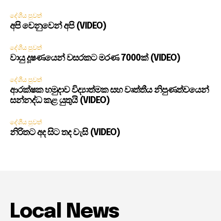
දේශීය පුවත්
අපි වෙනුවෙන් අපි (VIDEO)
දේශීය පුවත්
වායු දූෂණයෙන් වසරකට මරණ 7000ක් (VIDEO)
දේශීය පුවත්
ආරක්ෂක හමුදාව විද්‍යාත්මක සහ වෘත්තීය නිපුණත්වයෙන්
සන්නද්ධ කළ යුතුයි (VIDEO)
දේශීය පුවත්
නිරිතට අද සිට තද වැසි (VIDEO)
Local News