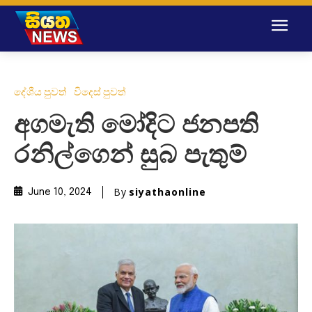
දේශීය පුවත්
විදෙස් පුවත්
අගමැති මෝදිට ජනපති
රනිල්ගෙන් සුබ පැතුම්
By
siyathaonline
June 10, 2024