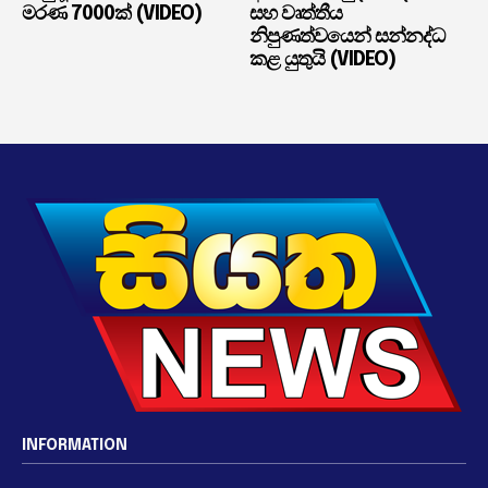
මරණ 7000ක් (VIDEO)
සහ වෘත්තීය
නිපුණත්වයෙන් සන්නද්ධ
කළ යුතුයි (VIDEO)
INFORMATION