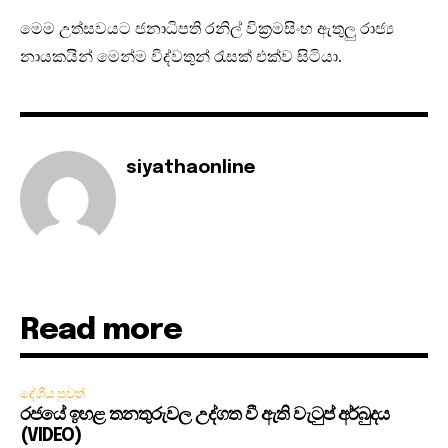
මෙම උත්සවයට ජනාධිපති රනිල් වික්‍රමසිංහ ඇතුලු රාජ්‍ය
නායකයින් මෙන්ම විද්වතුන් රැසක් එක්ව සිටියා.
siyathaonline
Read more
දේශීය පුවත්
රජයේ ඉහළ තනතුරුවල උද්ගත වී ඇති වැටුප් අර්බුදය
(VIDEO)