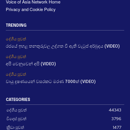
Voice of Asia Network Home
Privacy and Cookie Policy
TRENDING
දේශීය පුවත්
රජයේ ඉහළ තනතුරුවල උද්ගත වී ඇති වැටුප් අර්බුදය (VIDEO)
දේශීය පුවත්
අපි වෙනුවෙන් අපි (VIDEO)
දේශීය පුවත්
වායු දූෂණයෙන් වසරකට මරණ 7000ක් (VIDEO)
CATEGORIES
දේශීය පුවත්
44343
විදෙස් පුවත්
3796
ක්‍රීඩා පුවත්
1477