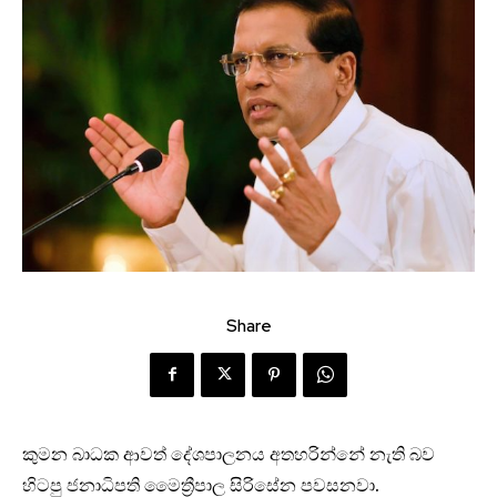
Share
කුමන බාධක ආවත් දේශපාලනය අතහරින්නේ නැති බව
හිටපු ජනාධිපති මෛත්‍රීපාල සිරිසේන පවසනවා.