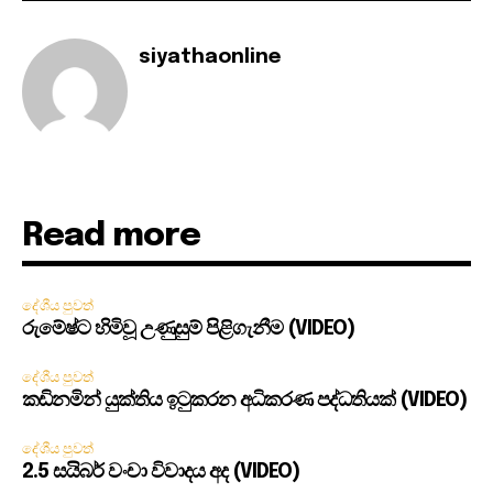
siyathaonline
Read more
දේශීය පුවත්
රුමේෂ්ට හිමිවූ උණුසුම් පිළිගැනීම (VIDEO)
දේශීය පුවත්
කඩිනමින් යුක්තිය ඉටුකරන අධිකරණ පද්ධතියක් (VIDEO)
දේශීය පුවත්
2.5 සයිබර් වංචා විවාදය අද (VIDEO)