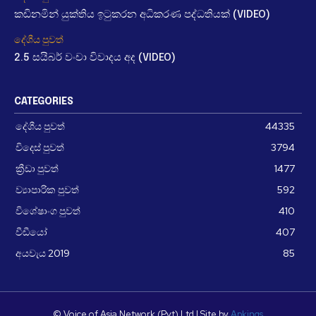
කඩිනමින් යුක්තිය ඉටුකරන අධිකරණ පද්ධතියක් (VIDEO)
දේශීය පුවත්
2.5 සයිබර් වංචා විවාදය අද (VIDEO)
CATEGORIES
දේශීය පුවත්
44335
විදෙස් පුවත්
3794
ක්‍රීඩා පුවත්
1477
ව්‍යාපාරික පුවත්
592
විශේෂාංග පුවත්
410
වීඩීයෝ
407
අයවැය 2019
85
© Voice of Asia Network (Pvt) Ltd | Site by
Apkings