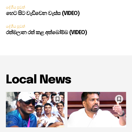
දේශීය පුවත්
හෙට සිට වැඩිවෙන වැස්ස (VIDEO)
දේශීය පුවත්
රත්මලාන රත් කළ අත්බෝම්බ (VIDEO)
Local News