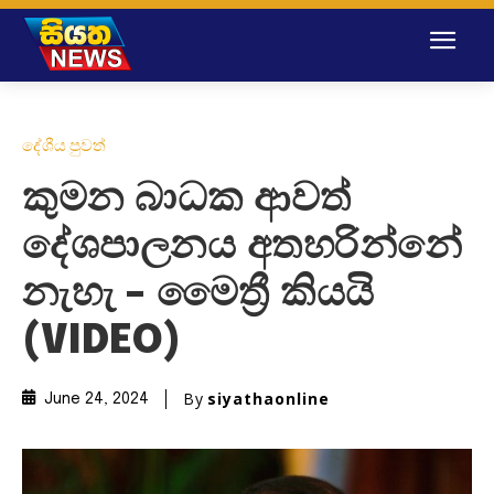
දේශීය පුවත්
කුමන බාධක ආවත්
දේශපාලනය අතහරින්නේ
නැහැ – මෛත්‍රී කියයි
(VIDEO)
By
siyathaonline
June 24, 2024