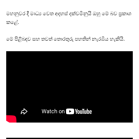
මහනුවර දී මාධ්‍ය වෙත අදහස් දක්වමිනුයි ඔහු මේ බව ප්‍රකාශ
කළේ.
මේ පිළිබඳව සහ තවත් තොරතුරු පහතින් නැරඹිය හැකියි.