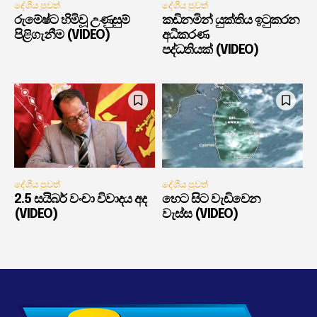
දේශීය පුවත්
දේශීය පුවත්
රුමේෂ්ට හිමිවූ උණුසුම්
කඩිනමින් යුක්තිය ඉටුකරන
පිළිගැනීම (VIDEO)
අධිකරණ
පද්ධතියක් (VIDEO)
දේශීය පුවත්
දේශීය පුවත්
2.5 සයිබර් වංචා විවාදය අද
හෙට සිට වැඩිවෙන
(VIDEO)
වැස්ස (VIDEO)