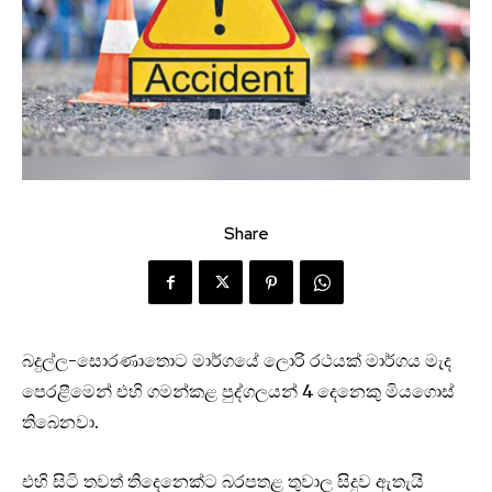
Share
බදුල්ල-සොරණාතොට මාර්ගයේ ලොරි රථයක් මාර්ගය මැද
පෙරළීමෙන් එහි ගමන්කළ පුද්ගලයන් 4 දෙනෙකු මියගොස්
තිබෙනවා.
එහි සිටි තවත් තිදෙනෙක්ට බරපතළ තුවාල සිදුව ඇතැයි