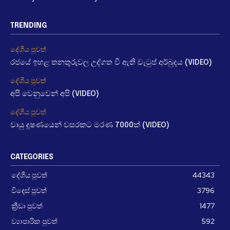
TRENDING
දේශීය පුවත්
රජයේ ඉහළ තනතුරුවල උද්ගත වී ඇති වැටුප් අර්බුදය (VIDEO)
දේශීය පුවත්
අපි වෙනුවෙන් අපි (VIDEO)
දේශීය පුවත්
වායු දූෂණයෙන් වසරකට මරණ 7000ක් (VIDEO)
CATEGORIES
දේශීය පුවත්
44343
විදෙස් පුවත්
3796
ක්‍රීඩා පුවත්
1477
ව්‍යාපාරික පුවත්
592