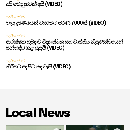
අපි වෙනුවෙන් අපි (VIDEO)
දේශීය පුවත්
වායු දූෂණයෙන් වසරකට මරණ 7000ක් (VIDEO)
දේශීය පුවත්
ආරක්ෂක හමුදාව විද්‍යාත්මක සහ වෘත්තීය නිපුණත්වයෙන්
සන්නද්ධ කළ යුතුයි (VIDEO)
දේශීය පුවත්
නිරිතට අද සිට තද වැසි (VIDEO)
Local News