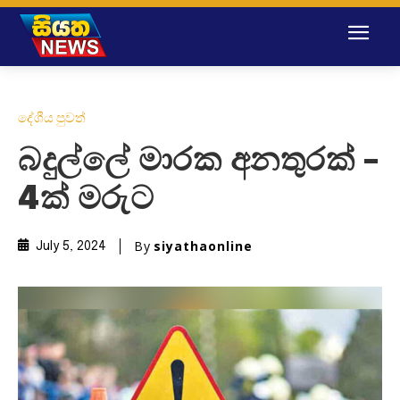
දේශීය පුවත්
බදුල්ලේ මාරක අනතුරක් –
4ක් මරුට
By
siyathaonline
July 5, 2024