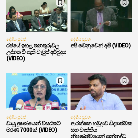
දේශීය පුවත්
දේශීය පුවත්
රජයේ ඉහළ තනතුරුවල
අපි වෙනුවෙන් අපි (VIDEO)
උද්ගත වී ඇති වැටුප් අර්බුදය
(VIDEO)
දේශීය පුවත්
දේශීය පුවත්
වායු දූෂණයෙන් වසරකට
ආරක්ෂක හමුදාව විද්‍යාත්මක
මරණ 7000ක් (VIDEO)
සහ වෘත්තීය
නිපුණත්වයෙන් සන්නද්ධ