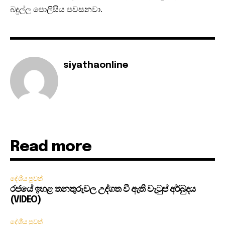
බදුල්ල පොලීසිය පවසනවා.
siyathaonline
Read more
දේශීය පුවත්
රජයේ ඉහළ තනතුරුවල උද්ගත වී ඇති වැටුප් අර්බුදය
(VIDEO)
දේශීය පුවත්