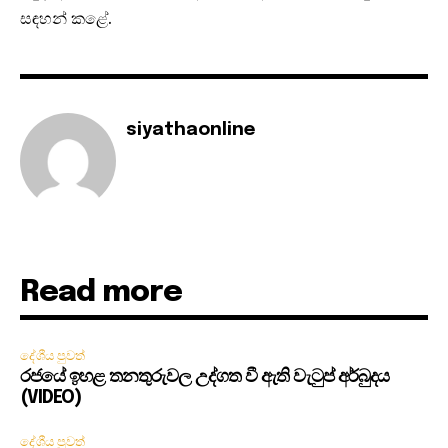
සඳහන් කළේ.
siyathaonline
Read more
දේශීය පුවත්
රජයේ ඉහළ තනතුරුවල උද්ගත වී ඇති වැටුප් අර්බුදය
(VIDEO)
දේශීය පුවත්