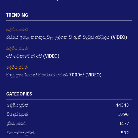
TRENDING
දේශීය පුවත්
රජයේ ඉහළ තනතුරුවල උද්ගත වී ඇති වැටුප් අර්බුදය (VIDEO)
දේශීය පුවත්
අපි වෙනුවෙන් අපි (VIDEO)
දේශීය පුවත්
වායු දූෂණයෙන් වසරකට මරණ 7000ක් (VIDEO)
CATEGORIES
දේශීය පුවත්
44343
විදෙස් පුවත්
3796
ක්‍රීඩා පුවත්
1477
ව්‍යාපාරික පුවත්
592