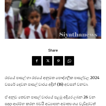
Share
රජයේ පාසල් හා රජයේ අනුමත පෞද්ගලික පාසල්වල 2024
වසරේ දෙවන පාසල් වාරය අදින් (16) අවසන් වනවා.
ඒ අනුව තෙවන පාසල් වාරයේ පළමු අදියර ලබන 26 වන
සඳුදා ආරම්භ කරන බවයි අධ්‍යාපන අමාත්‍යංශය වැඩිදුරටත්