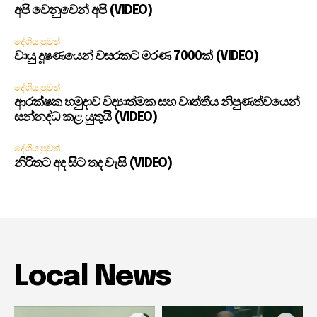
අපි වෙනුවෙන් අපි (VIDEO)
දේශීය පුවත්
වායු දූෂණයෙන් වසරකට මරණ 7000ක් (VIDEO)
දේශීය පුවත්
ආරක්ෂක හමුදාව විද්‍යාත්මක සහ වෘත්තීය නිපුණත්වයෙන්
සන්නද්ධ කළ යුතුයි (VIDEO)
දේශීය පුවත්
නිරිතට අද සිට තද වැසි (VIDEO)
Local News