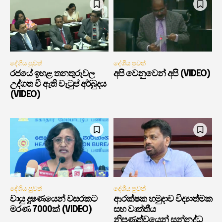
දේශීය පුවත්
දේශීය පුවත්
රජයේ ඉහළ තනතුරුවල
අපි වෙනුවෙන් අපි (VIDEO)
උද්ගත වී ඇති වැටුප් අර්බුදය
(VIDEO)
දේශීය පුවත්
දේශීය පුවත්
වායු දූෂණයෙන් වසරකට
ආරක්ෂක හමුදාව විද්‍යාත්මක
මරණ 7000ක් (VIDEO)
සහ වෘත්තීය
නිපුණත්වයෙන් සන්නද්ධ