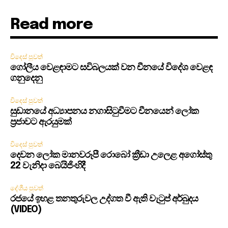
Read more
විදෙස් පුවත්
ගෝලීය වෙළඳාමට සවිබලයක් වන චීනයේ විදේශ වෙළඳ
ගනුදෙනු
විදෙස් පුවත්
සුඩානයේ අධ්‍යාපනය නගාසිටුවීමට චීනයෙන් ලෝක
ප්‍රජාවට ඇරයුමක්
විදෙස් පුවත්
දෙවන ලෝක මානවරූපී රොබෝ ක්‍රීඩා උලෙළ අගෝස්තු
22 වැනිදා බෙයිජිංහිදී
දේශීය පුවත්
රජයේ ඉහළ තනතුරුවල උද්ගත වී ඇති වැටුප් අර්බුදය
(VIDEO)