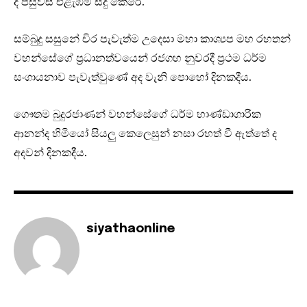
දී පසුවස් එළැඹීම සිදු කෙරේ.
සම්බුදු සසුනේ චිර පැවැත්ම උදෙසා මහා කාශ්‍යප මහ රහතන්
වහන්සේගේ ප්‍රධානත්වයෙන් රජගහ නුවරදී ප්‍රථම ධර්ම
සංගායනාව පැවැත්වුණේ අද වැනි පොහෝ දිනකදීය.
ගෞතම බුදුරජාණන් වහන්සේගේ ධර්ම භාණ්ඩාගාරික
ආනන්ද හිමියෝ සියලු කෙලෙසුන් නසා රහත් වී ඇත්තේ ද
අදවන් දිනකදීය.
siyathaonline