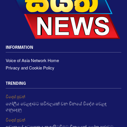
INFORMATION
Voice of Asia Network Home
Privacy and Cookie Policy
TRENDING
විදෙස් පුවත්
ගෝලීය වෙළඳාමට සවිබලයක් වන චීනයේ විදේශ වෙළඳ
ගනුදෙනු
විදෙස් පුවත්