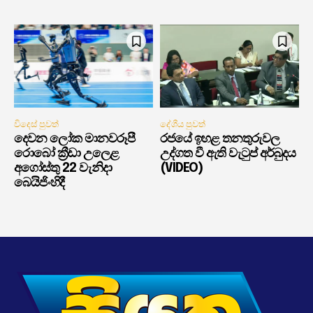
විදෙස් පුවත්
දේශීය පුවත්
දෙවන ලෝක මානවරූපී
රජයේ ඉහළ තනතුරුවල
රොබෝ ක්‍රීඩා උලෙළ
උද්ගත වී ඇති වැටුප් අර්බුදය
අගෝස්තු 22 වැනිදා
(VIDEO)
බෙයිජිංහිදී