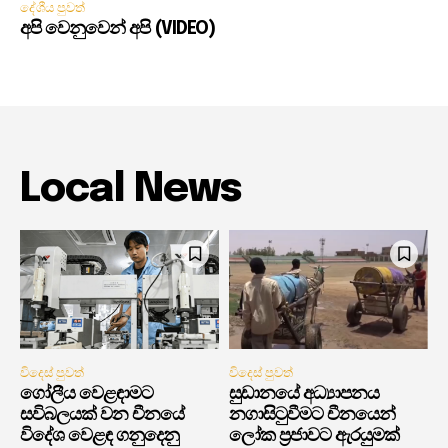
දේශීය පුවත්
අපි වෙනුවෙන් අපි (VIDEO)
Local News
විදෙස් පුවත්
විදෙස් පුවත්
ගෝලීය වෙළඳාමට
සුඩානයේ අධ්‍යාපනය
සවිබලයක් වන චීනයේ
නගාසිටුවීමට චීනයෙන්
විදේශ වෙළඳ ගනුදෙනු
ලෝක ප්‍රජාවට ඇරයුමක්