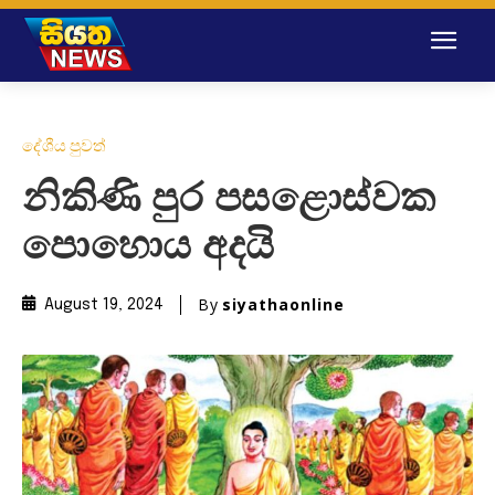
දේශීය පුවත්
නිකිණි පුර පසළොස්වක
පොහොය අදයි
By
siyathaonline
August 19, 2024