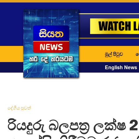
මුල් පිටුව
ද
English News
දේශීය පුවත්
රියදුරු බලපත්‍ර ලක්ෂ 