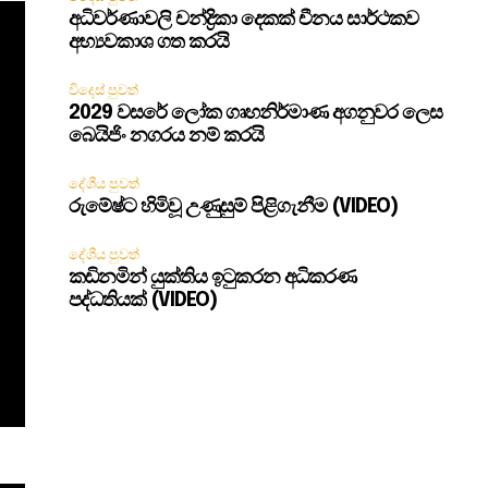
අධිවර්ණාවලි චන්ද්‍රිකා දෙකක් චීනය සාර්ථකව
අභ්‍යවකාශ ගත කරයි
විදෙස් පුවත්
2029 වසරේ ලෝක ගෘහනිර්මාණ අගනුවර ලෙස
බෙයිජිං නගරය නම් කරයි
දේශීය පුවත්
රුමේෂ්ට හිමිවූ උණුසුම් පිළිගැනීම (VIDEO)
දේශීය පුවත්
කඩිනමින් යුක්තිය ඉටුකරන අධිකරණ
පද්ධතියක් (VIDEO)