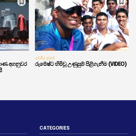
දේශීය පුවත්
මාණ අගනුවර
රුමේෂ්ට හිමිවූ උණුසුම් පිළිගැනීම (VIDEO)
ි
CATEGORIES