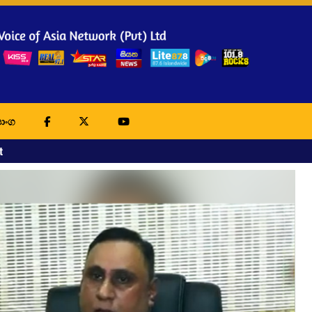
ාංග
t