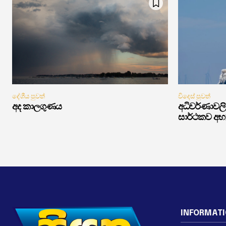
දේශීය පුවත්
විදෙස් පුවත්
අද කාලගුණය
අධිවර්ණාවලි 
සාර්ථකව අභ
INFORMAT