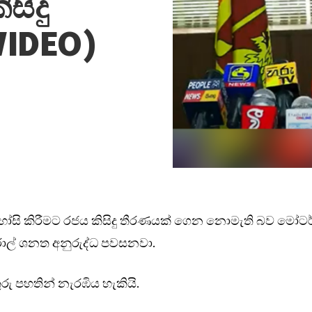
සිදු
VIDEO)
 අහෝසි කිරීමට රජය කිසිදු තීරණයක් ගෙන නොමැති බව මෝටර
රාල් ශනත අනුරුද්ධ පවසනවා.
ු පහතින් නැරඹිය හැකියි.