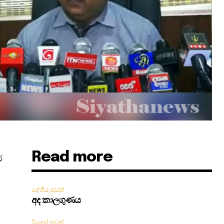
Read more
්
දේශීය පුවත්
අද කාලගුණය
විදෙස් පුවත්