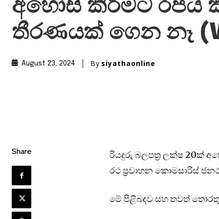
අහෝසි කිරීමට රජය කි
තීරණයක් ගෙන නෑ (
By
siyathaonline
August 23, 2024
Share
රියදුරු බලපත්‍ර ලක්ෂ 20ක්
රථ ප්‍රවාහන කොමසාරිස් ජන
මේ පිළිබඳව සහ තවත් තොරතුර