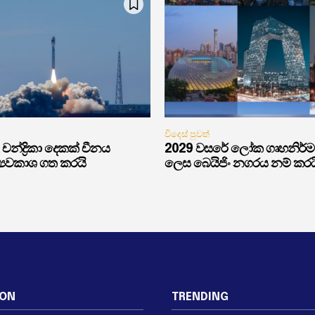
විදෙස් පුවත්
චන්ද්‍රිකා දෙකක් චීනය
2029 වසරේ ලෝක ගෘහනිර්
්‍යවකාශ ගත කරයි
ලෙස බෙයිජිං නගරය නම් කරය
ION
TRENDING