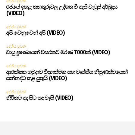
දේශීය පුවත්
රජයේ ඉහළ තනතුරුවල උද්ගත වී ඇති වැටුප් අර්බුදය
(VIDEO)
දේශීය පුවත්
අපි වෙනුවෙන් අපි (VIDEO)
දේශීය පුවත්
වායු දූෂණයෙන් වසරකට මරණ 7000ක් (VIDEO)
දේශීය පුවත්
ආරක්ෂක හමුදාව විද්‍යාත්මක සහ වෘත්තීය නිපුණත්වයෙන්
සන්නද්ධ කළ යුතුයි (VIDEO)
දේශීය පුවත්
නිරිතට අද සිට තද වැසි (VIDEO)