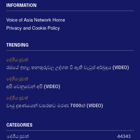
INFORMATION
Voice of Asia Network Home
Privacy and Cookie Policy
TRENDING
දේශීය පුවත්
රජයේ ඉහළ තනතුරුවල උද්ගත වී ඇති වැටුප් අර්බුදය (VIDEO)
දේශීය පුවත්
අපි වෙනුවෙන් අපි (VIDEO)
දේශීය පුවත්
වායු දූෂණයෙන් වසරකට මරණ 7000ක් (VIDEO)
CATEGORIES
දේශීය පුවත්
44343