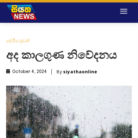
දේශීය පුවත්
අද කාලගුණ නිවේදනය
By
siyathaonline
October 4, 2024