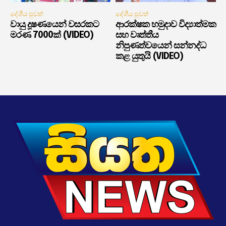
දේශීය පුවත්
දේශීය පුවත්
වායු දූෂණයෙන් වසරකට
ආරක්ෂක හමුදාව විද්‍යාත්මක
මරණ 7000ක් (VIDEO)
සහ වෘත්තීය
නිපුණත්වයෙන් සන්නද්ධ
කළ යුතුයි (VIDEO)