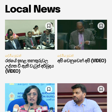
Local News
දේශීය පුවත්
දේශීය පුවත්
රජයේ ඉහළ තනතුරුවල
අපි වෙනුවෙන් අපි (VIDEO)
උද්ගත වී ඇති වැටුප් අර්බුදය
(VIDEO)