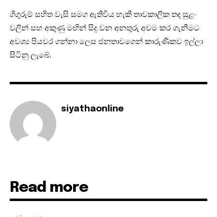
ගිගුරුම් සහිත වැසි සමග ඇතිවිය හැකි තාවකාලික තද සුළං
වලින් සහ අකුණු මඟින් සිදු වන අනතුරු අවම කර ගැනීමට
අවශ්‍ය පියවර ගන්නා ලෙස ජනතාවගෙන් කාරුණිකව ඉල්ලා
සිටිනු ලැබේ.
siyathaonline
Read more