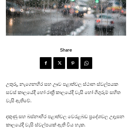
Share
උතුරු, නැගෙනහිර සහ ඌව පළාත්වල ස්ථාන ස්වල්පයක
සවස් කාලයේදී හෝ රාත්‍රී කාලයේදී වැසි හෝ ගිගුරුම් සහිත
වැසි ඇතිවේ.
දකුණු සහ බස්නාහිර පළාත්වල වෙරළබඩ ප්‍රදේශවල උදෑසන
කාලයේදී වැසි ස්වල්පයක් ඇති විය හැක.