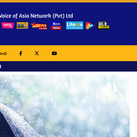
ාංග
t