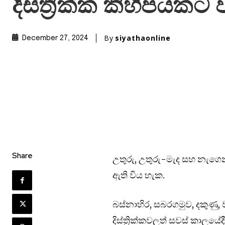
දිස්ත්‍රික්ක කිහිපයකට 
By
siyathaonline
December 27, 2024
Share
උතුරු, උතුරු-මැද සහ නැගෙනහ
ඇති විය හැක.
බස්නාහිර, සබරගමුව, දකුණ
දිස්ත්‍රික්කවලත් සවස් කාලයේ