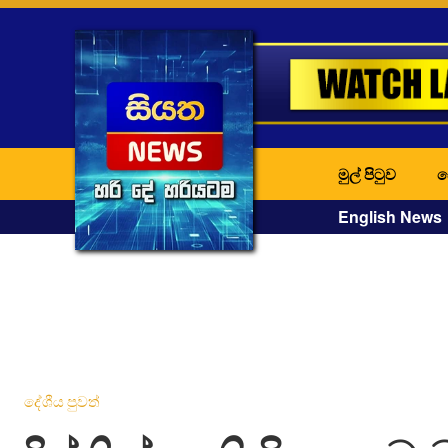
මුල් පිටුව
ද
English News
දේශීය පුවත්