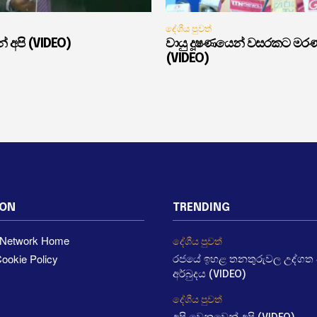
දේශීය පුවත්
් අපි (VIDEO)
වායු දූෂණයෙන් වසරකට මර
(VIDEO)
ION
TRENDING
a Network Home
දේශීය පුවත්
ookie Policy
රජයේ ඉහළ තනතුරුවල උද්ගත වී
අර්බුදය (VIDEO)
දේශීය පුවත්