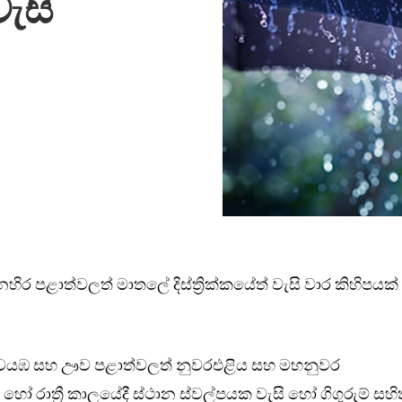
වැසි
ිර පළාත්වලත් මාතලේ දිස්ත්‍රික්කයේත් වැසි වාර කිහිපයක්
ු, වයඹ සහ ඌව පළාත්වලත් නුවරඑළිය සහ මහනුවර
දී හෝ රාත්‍රී කාලයේදී ස්ථාන ස්වල්පයක වැසි හෝ ගිගුරුම් සහ