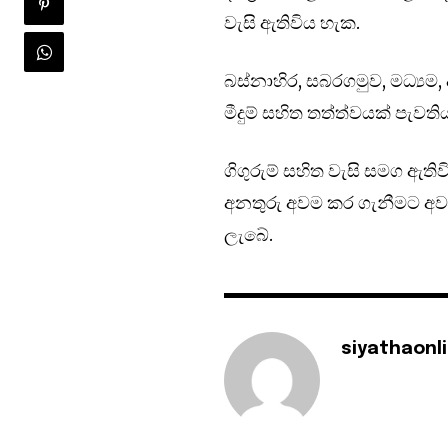
වැසි ඇතිවිය හැක.
බස්නාහිර, සබරගමුව, මධ්‍ය
මීදුම් සහිත තත්ත්වයක් පැවති
ගිගුරුම් සහිත වැසි සමග ඇති
අනතුරු අවම කර ගැනීමට අවශ
ලැබේ.
siyathaonl