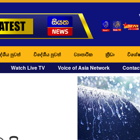
ේශීය පුවත්
විදේශීය පුවත්
ව්‍යාපාරික
ක්‍රීඩා
විශේෂ
Watch Live TV
Voice of Asia Network
Contac