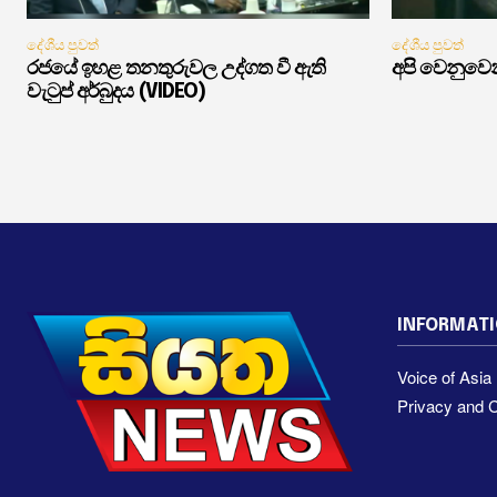
දේශීය පුවත්
දේශීය පුවත්
රජයේ ඉහළ තනතුරුවල උද්ගත වී ඇති
අපි වෙනුවෙන
වැටුප් අර්බුදය (VIDEO)
INFORMAT
Voice of Asi
Privacy and C