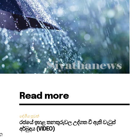
Read more
දේශීය පුවත්
රජයේ ඉහළ තනතුරුවල උද්ගත වී ඇති වැටුප්
අර්බුදය (VIDEO)
ිත