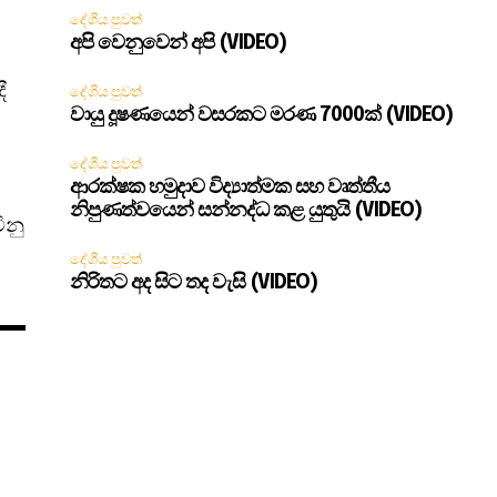
දේශීය පුවත්
අපි වෙනුවෙන් අපි (VIDEO)
ී
දේශීය පුවත්
වායු දූෂණයෙන් වසරකට මරණ 7000ක් (VIDEO)
දේශීය පුවත්
ආරක්ෂක හමුදාව විද්‍යාත්මක සහ වෘත්තීය
නිපුණත්වයෙන් සන්නද්ධ කළ යුතුයි (VIDEO)
ිනු
දේශීය පුවත්
නිරිතට අද සිට තද වැසි (VIDEO)