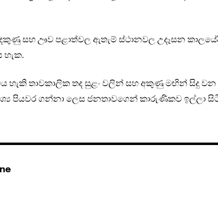
ම, දකුණු සහ ඌව පළාත්වල ඇතැම් ස්ථානවල උදෑසන කාලයේද
ය හැක.
විය හැකි තාවකාලික තද සුළං වලින් සහ අකුණු මඟින් සිදු වන
්‍ය පියවර ගන්නා ලෙස ජනතාවගෙන් කාරුණිකව ඉල්ලා සිට
ine