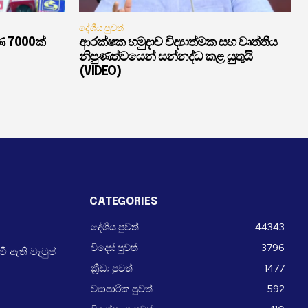
දේශීය පුවත්
ණ 7000ක්
ආරක්ෂක හමුදාව විද්‍යාත්මක සහ වෘත්තීය
නිපුණත්වයෙන් සන්නද්ධ කළ යුතුයි
(VIDEO)
CATEGORIES
දේශීය පුවත්
44343
විදෙස් පුවත්
3796
 ඇති වැටුප්
ක්‍රීඩා පුවත්
1477
ව්‍යාපාරික පුවත්
592