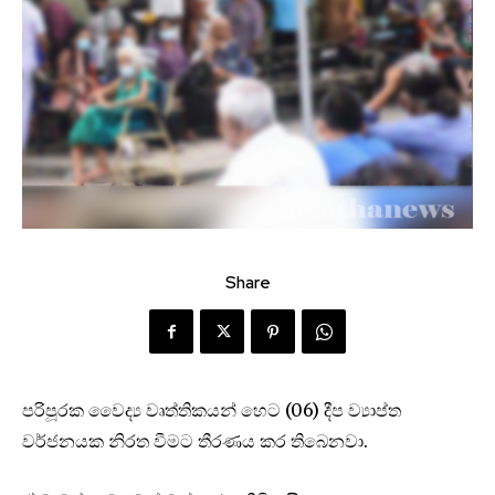
Share
පරිපූරක වෛද්‍ය වෘත්තිකයන් හෙට (06) දීප ව්‍යාප්ත
වර්ජනයක නිරත වීමට තීරණය කර තිබෙනවා.