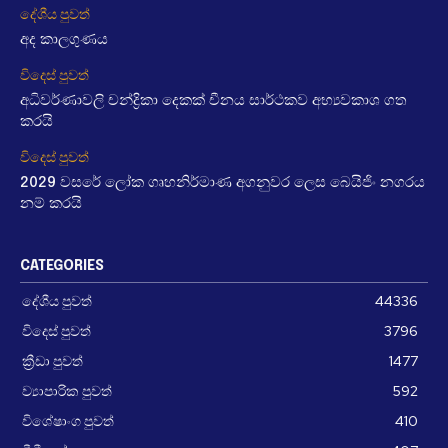
දේශීය පුවත්
අද කාලගුණය
විදෙස් පුවත්
අධිවර්ණාවලි චන්ද්‍රිකා දෙකක් චීනය සාර්ථකව අභ්‍යවකාශ ගත
කරයි
විදෙස් පුවත්
2029 වසරේ ලෝක ගෘහනිර්මාණ අගනුවර ලෙස බෙයිජිං නගරය
නම් කරයි
CATEGORIES
දේශීය පුවත්
44336
විදෙස් පුවත්
3796
ක්‍රීඩා පුවත්
1477
ව්‍යාපාරික පුවත්
592
විශේෂාංග පුවත්
410