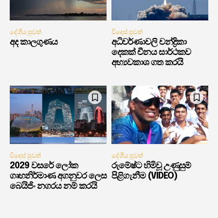
දේශීය පුවත්
විදෙස් පුවත්
අද කාලගුණය
අධිවර්ණාවලි චන්ද්‍රිකා
දෙකක් චීනය සාර්ථකව
අභ්‍යවකාශ ගත කරයි
විදෙස් පුවත්
දේශීය පුවත්
2029 වසරේ ලෝක
රුමේෂ්ට හිමිවූ උණුසුම්
ගෘහනිර්මාණ අගනුවර ලෙස
පිළිගැනීම (VIDEO)
බෙයිජිං නගරය නම් කරයි