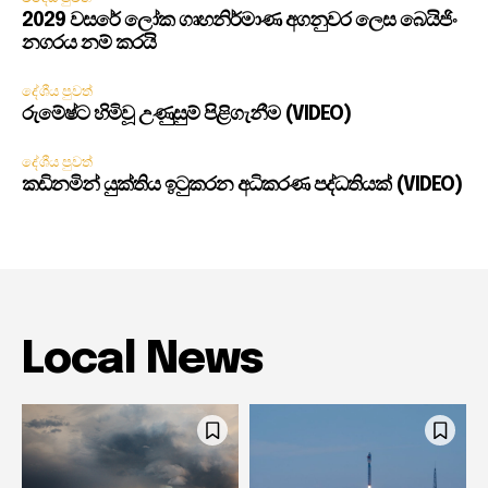
2029 වසරේ ලෝක ගෘහනිර්මාණ අගනුවර ලෙස බෙයිජිං
නගරය නම් කරයි
දේශීය පුවත්
රුමේෂ්ට හිමිවූ උණුසුම් පිළිගැනීම (VIDEO)
දේශීය පුවත්
කඩිනමින් යුක්තිය ඉටුකරන අධිකරණ පද්ධතියක් (VIDEO)
Local News