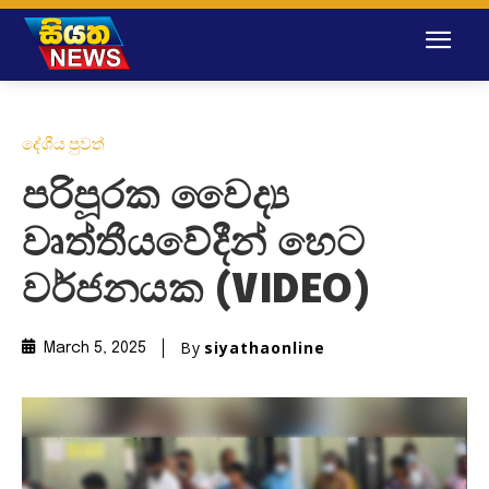
දේශීය පුවත්
පරිපූරක වෛද්‍ය
වෘත්තීයවේදීන් හෙට
වර්ජනයක (VIDEO)
By
siyathaonline
March 5, 2025