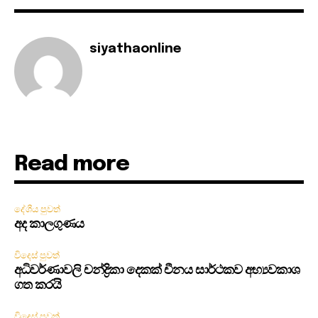
siyathaonline
Read more
දේශීය පුවත්
අද කාලගුණය
විදෙස් පුවත්
අධිවර්ණාවලි චන්ද්‍රිකා දෙකක් චීනය සාර්ථකව අභ්‍යවකාශ
ගත කරයි
විදෙස් පුවත්