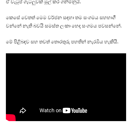
ඒ වැටුප් ගැටලුවක් මුල් කර ගනිමිනුයි.
කෙසේ වෙතත් මෙම වර්ජන සඳහා තම සංගමය සහභාගී
වන්නේ නැති බවයි සමස්ත ලංකා හෙද සංගමය පවසන්නේ.
මේ පිළිබඳව සහ තවත් තොරතුරු පහතින් නැරඹිය හැකියි.