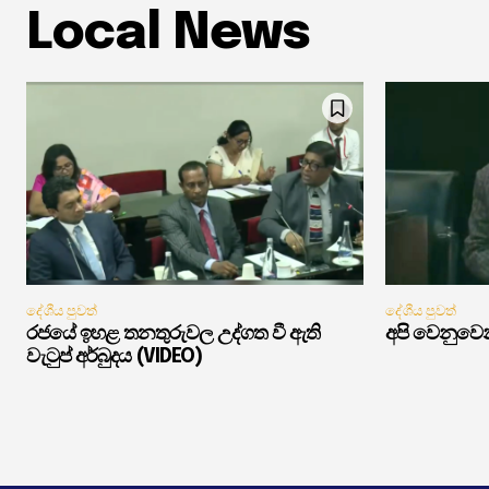
Local News
දේශීය පුවත්
දේශීය පුවත්
රජයේ ඉහළ තනතුරුවල උද්ගත වී ඇති
අපි වෙනුවෙන
වැටුප් අර්බුදය (VIDEO)