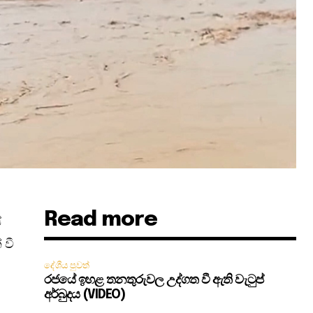
Read more
ේ
 වී
දේශීය පුවත්
රජයේ ඉහළ තනතුරුවල උද්ගත වී ඇති වැටුප්
අර්බුදය (VIDEO)