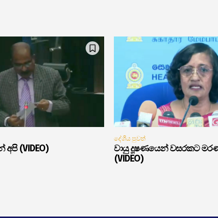
දේශීය පුවත්
් අපි (VIDEO)
වායු දූෂණයෙන් වසරකට මර
(VIDEO)