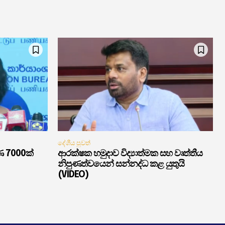
දේශීය පුවත්
ණ 7000ක්
ආරක්ෂක හමුදාව විද්‍යාත්මක සහ වෘත්තීය
නිපුණත්වයෙන් සන්නද්ධ කළ යුතුයි
(VIDEO)