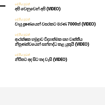
දේශීය පුවත්
අපි වෙනුවෙන් අපි (VIDEO)
දේශීය පුවත්
වායු දූෂණයෙන් වසරකට මරණ 7000ක් (VIDEO)
දේශීය පුවත්
ආරක්ෂක හමුදාව විද්‍යාත්මක සහ වෘත්තීය
නිපුණත්වයෙන් සන්නද්ධ කළ යුතුයි (VIDEO)
දේශීය පුවත්
නිරිතට අද සිට තද වැසි (VIDEO)