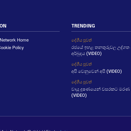
ION
TRENDING
a Network Home
දේශීය පුවත්
ookie Policy
රජයේ ඉහළ තනතුරුවල උද්ගත වී
අර්බුදය (VIDEO)
දේශීය පුවත්
අපි වෙනුවෙන් අපි (VIDEO)
දේශීය පුවත්
වායු දූෂණයෙන් වසරකට මරණ 
(VIDEO)