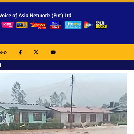
ාංග
t