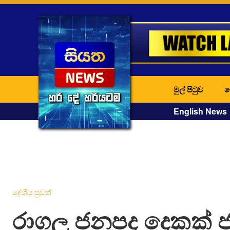
මුල් පිටුව
ද
English News
දේශීය පුවත්
රාගල ජනපද දෙකක් 