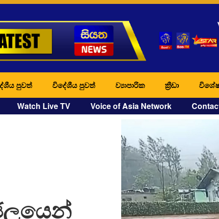
ේශීය පුවත්
විදේශීය පුවත්
ව්‍යාපාරික
ක්‍රීඩා
විශේෂ
Watch Live TV
Voice of Asia Network
Contac
ජලයෙන්