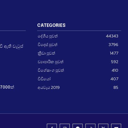
CATEGORIES
දේශීය පුවත්
44343
විදෙස් පුවත්
3796
 ඇති වැටුප්
ක්‍රීඩා පුවත්
1477
ව්‍යාපාරික පුවත්
592
විශේෂාංග පුවත්
410
වීඩීයෝ
407
අයවැය 2019
85
7000ක්