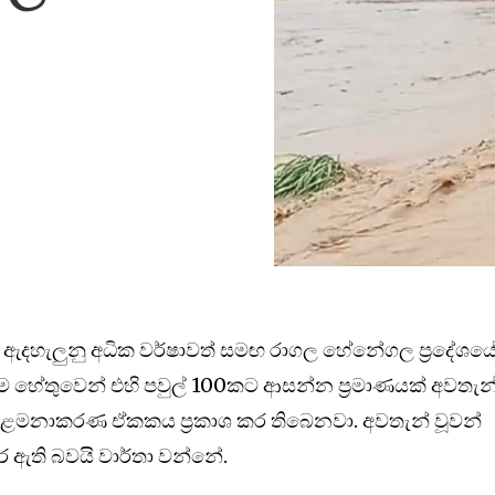
 ඇදහැලුනු අධික වර්ෂාවත් සමඟ රාගල හේනේගල ප්‍රදේශය
හේතුවෙන් එහි පවුල් 100කට ආසන්න ප්‍රමාණයක් අවතැන්
කළමනාකරණ ඒකකය ප්‍රකාශ කර තිබෙනවා. අවතැන් වූවන්
 ඇති බවයි වාර්තා වන්නේ.