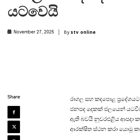
යටවෙයි
By
stv online
November 27, 2025
Share
රාගල සහ කදපොළ ප්‍රදේශයට
ජනපද දෙකක් ජලයෙන් යටවීම 
ඇති බවයි නුවරඑළිය ආපදා 
ආරක්ෂිත ස්ථන කරා යොමු කර