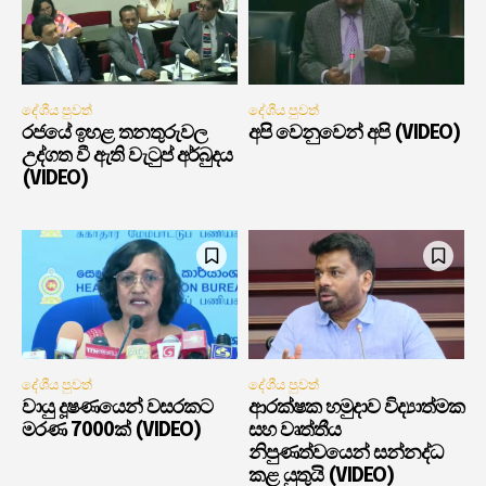
දේශීය පුවත්
දේශීය පුවත්
රජයේ ඉහළ තනතුරුවල
අපි වෙනුවෙන් අපි (VIDEO)
උද්ගත වී ඇති වැටුප් අර්බුදය
(VIDEO)
දේශීය පුවත්
දේශීය පුවත්
වායු දූෂණයෙන් වසරකට
ආරක්ෂක හමුදාව විද්‍යාත්මක
මරණ 7000ක් (VIDEO)
සහ වෘත්තීය
නිපුණත්වයෙන් සන්නද්ධ
කළ යුතුයි (VIDEO)