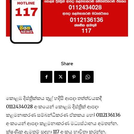
Share
කොළඹ දිස්ත්‍රික්කය තුළ් හදිසි ආපදා තත්ත්වයකදී
0112434028 අංකයෙන් කොළඹ දිස්ත්‍රික් ආපදා
කළමනාකරණ සම්බන්ධීකරණ ඒකකය හෝ 0112136136
අංකයෙන් ආපදා කළමනාකරණ මධ්‍යස්ථානය අමතන්න.
ක්ෂණික ඇමතුම් සඳහා 117 අංකය භාවිතා කරන්න.