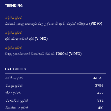
TRENDING
දේශීය පුවත්
රජයේ ඉහළ තනතුරුවල උද්ගත වී ඇති වැටුප් අර්බුදය (VIDEO)
දේශීය පුවත්
අපි වෙනුවෙන් අපි (VIDEO)
දේශීය පුවත්
වායු දූෂණයෙන් වසරකට මරණ 7000ක් (VIDEO)
CATEGORIES
දේශීය පුවත්
44343
විදෙස් පුවත්
3796
ක්‍රීඩා පුවත්
1477
ව්‍යාපාරික පුවත්
592
විශේෂාංග පුවත්
410