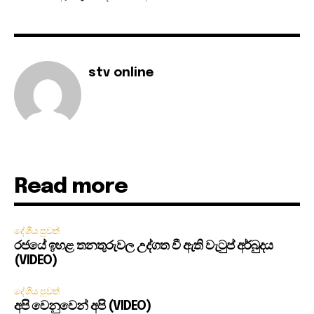
stv online
Read more
දේශීය පුවත්
රජයේ ඉහළ තනතුරුවල උද්ගත වී ඇති වැටුප් අර්බුදය
(VIDEO)
දේශීය පුවත්
අපි වෙනුවෙන් අපි (VIDEO)