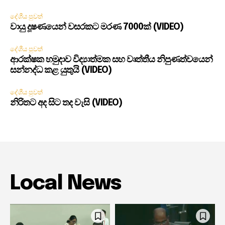
දේශීය පුවත්
වායු දූෂණයෙන් වසරකට මරණ 7000ක් (VIDEO)
දේශීය පුවත්
ආරක්ෂක හමුදාව විද්‍යාත්මක සහ වෘත්තීය නිපුණත්වයෙන්
සන්නද්ධ කළ යුතුයි (VIDEO)
දේශීය පුවත්
නිරිතට අද සිට තද වැසි (VIDEO)
Local News