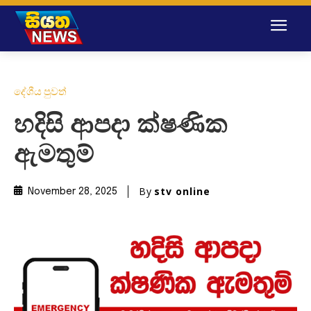
දේශීය පුවත්
හදිසි ආපදා ක්ෂණික
ඇමතුම්
By
stv online
November 28, 2025