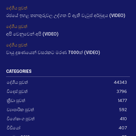
දේශීය පුවත්
රජයේ ඉහළ තනතුරුවල උද්ගත වී ඇති වැටුප් අර්බුදය (VIDEO)
දේශීය පුවත්
අපි වෙනුවෙන් අපි (VIDEO)
දේශීය පුවත්
වායු දූෂණයෙන් වසරකට මරණ 7000ක් (VIDEO)
CATEGORIES
දේශීය පුවත්
44343
විදෙස් පුවත්
3796
ක්‍රීඩා පුවත්
1477
ව්‍යාපාරික පුවත්
592
විශේෂාංග පුවත්
410
වීඩීයෝ
407