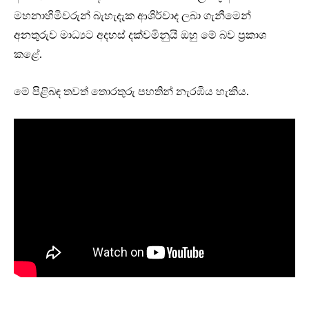
මහනාහිමිවරුන් බැහැදැක ආශිර්වාද ලබා ගැනීමෙන්
අනතුරුව මාධ්‍යට අදහස් දක්වමිනුයි ඔහු මේ බව ප්‍රකාශ
කළේ.
මේ පිළිබඳ තවත් තොරතුරු පහතින් නැරඹිය හැකිය.