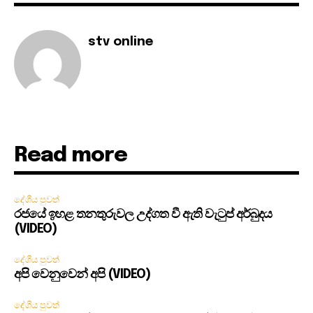
stv online
Read more
දේශීය පුවත්
රජයේ ඉහළ තනතුරුවල උද්ගත වී ඇති වැටුප් අර්බුදය
(VIDEO)
දේශීය පුවත්
අපි වෙනුවෙන් අපි (VIDEO)
දේශීය පුවත්