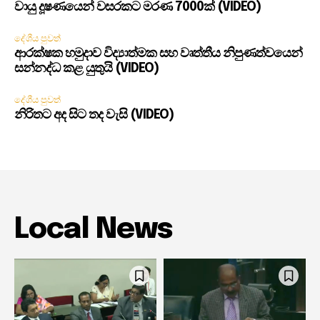
වායු දූෂණයෙන් වසරකට මරණ 7000ක් (VIDEO)
දේශීය පුවත්
ආරක්ෂක හමුදාව විද්‍යාත්මක සහ වෘත්තීය නිපුණත්වයෙන්
සන්නද්ධ කළ යුතුයි (VIDEO)
දේශීය පුවත්
නිරිතට අද සිට තද වැසි (VIDEO)
Local News