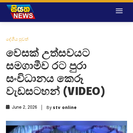
දේශීය පුවත්
වෙසක් උත්සවයට
සමගාමීව රට පුරා
සංවිධානය කෙරූ
වැඩසටහන් (VIDEO)
By
stv online
June 2, 2026