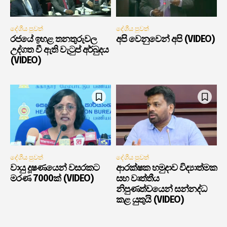
දේශීය පුවත්
දේශීය පුවත්
රජයේ ඉහළ තනතුරුවල
අපි වෙනුවෙන් අපි (VIDEO)
උද්ගත වී ඇති වැටුප් අර්බුදය
(VIDEO)
දේශීය පුවත්
දේශීය පුවත්
වායු දූෂණයෙන් වසරකට
ආරක්ෂක හමුදාව විද්‍යාත්මක
මරණ 7000ක් (VIDEO)
සහ වෘත්තීය
නිපුණත්වයෙන් සන්නද්ධ
කළ යුතුයි (VIDEO)