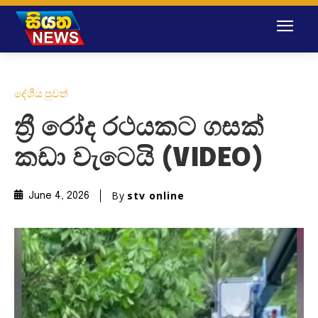
දේශීය පුවත්
ත්‍රී රෝද රථයකට ගසක්
කඩා වැටෙයි (VIDEO)
By
stv online
June 4, 2026