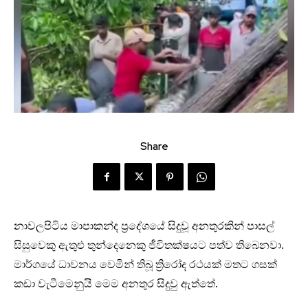
Share
නාවලපිටිය මාපාකන්ද ප්‍රදේශයේ සිදුවූ අනතුරකින් පාසල්
සිසුවෙකු ඇතුළු තුන්දෙනෙකු ජීවිතක්ෂයට පත්ව තිබෙනවා.
මාර්ගයේ ධාවනය වෙමින් තිබූ ත්‍රිරෝද රථයක් මතට ගසක්
කඩා වැටීමෙනුයි මෙම අනතුර සිදුවු ඇත්තේ.