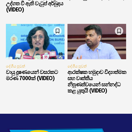
උද්ගත වී ඇති වැටුප් අර්බුදය
(VIDEO)
දේශීය පුවත්
දේශීය පුවත්
වායු දූෂණයෙන් වසරකට
ආරක්ෂක හමුදාව විද්‍යාත්මක
මරණ 7000ක් (VIDEO)
සහ වෘත්තීය
නිපුණත්වයෙන් සන්නද්ධ
කළ යුතුයි (VIDEO)