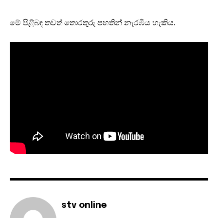
මේ පිළිබඳ තවත් තොරතුරු පහතින් නැරඹිය හැකිය.
stv online