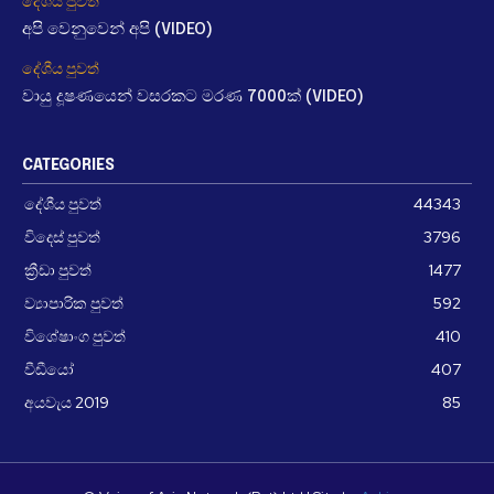
දේශීය පුවත්
අපි වෙනුවෙන් අපි (VIDEO)
දේශීය පුවත්
වායු දූෂණයෙන් වසරකට මරණ 7000ක් (VIDEO)
CATEGORIES
දේශීය පුවත්
44343
විදෙස් පුවත්
3796
ක්‍රීඩා පුවත්
1477
ව්‍යාපාරික පුවත්
592
විශේෂාංග පුවත්
410
වීඩීයෝ
407
අයවැය 2019
85