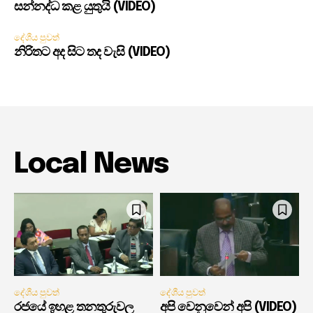
සන්නද්ධ කළ යුතුයි (VIDEO)
දේශීය පුවත්
නිරිතට අද සිට තද වැසි (VIDEO)
Local News
දේශීය පුවත්
දේශීය පුවත්
රජයේ ඉහළ තනතුරුවල
අපි වෙනුවෙන් අපි (VIDEO)