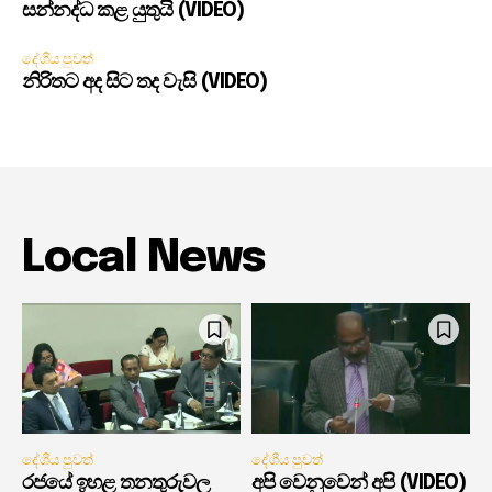
සන්නද්ධ කළ යුතුයි (VIDEO)
දේශීය පුවත්
නිරිතට අද සිට තද වැසි (VIDEO)
Local News
දේශීය පුවත්
දේශීය පුවත්
රජයේ ඉහළ තනතුරුවල
අපි වෙනුවෙන් අපි (VIDEO)