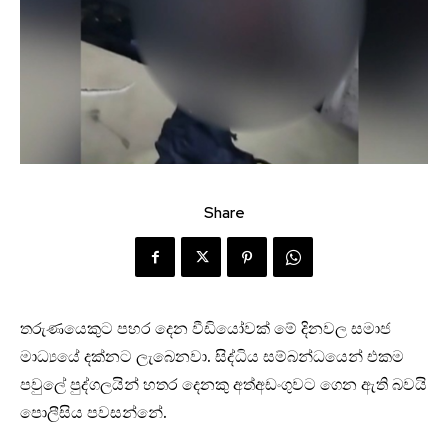
Share
තරුණයෙකුට පහර දෙන වීඩියෝවක් මේ දිනවල සමාජ
මාධ්‍යයේ දක්නට ලැබෙනවා. සිද්ධිය සම්බන්ධයෙන් එකම
පවුලේ පුද්ගලයින් හතර දෙනකු අත්අඩංගුවට ගෙන ඇති බවයි
පොලීසිය පවසන්නේ.