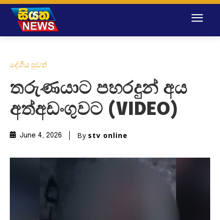
දේශීය පුවත්
තරුණයාට පහරදුන් අය
අත්අඩංගුවට (VIDEO)
By
stv online
June 4, 2026