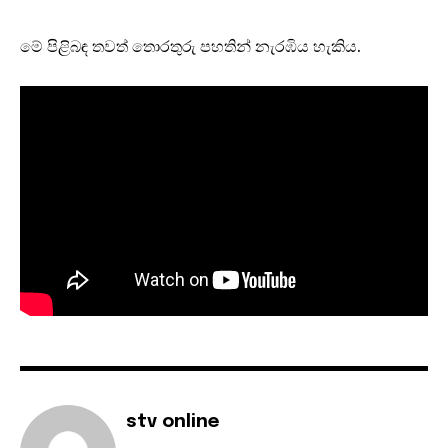
මේ පිළිබඳ තවත් තොරතුරු පහතින් නැරඹිය හැකිය.
stv online