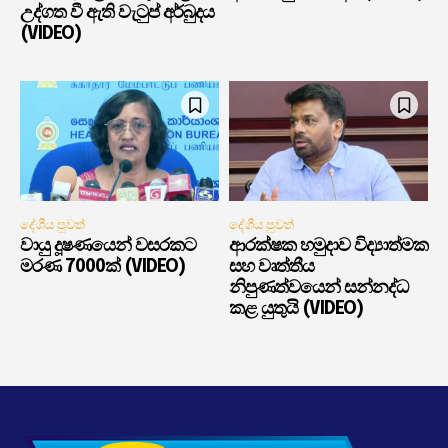
උද්ගත වී ඇති වැටුප් අර්බුදය
(VIDEO)
දේශීය පුවත්
දේශීය පුවත්
වායු දූෂණයෙන් වසරකට
ආරක්ෂක හමුදාව විද්‍යාත්මක
මරණ 7000ක් (VIDEO)
සහ වෘත්තීය
නිපුණත්වයෙන් සන්නද්ධ
කළ යුතුයි (VIDEO)