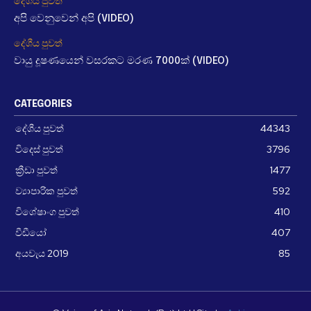
දේශීය පුවත්
අපි වෙනුවෙන් අපි (VIDEO)
දේශීය පුවත්
වායු දූෂණයෙන් වසරකට මරණ 7000ක් (VIDEO)
CATEGORIES
දේශීය පුවත්
44343
විදෙස් පුවත්
3796
ක්‍රීඩා පුවත්
1477
ව්‍යාපාරික පුවත්
592
විශේෂාංග පුවත්
410
වීඩීයෝ
407
අයවැය 2019
85