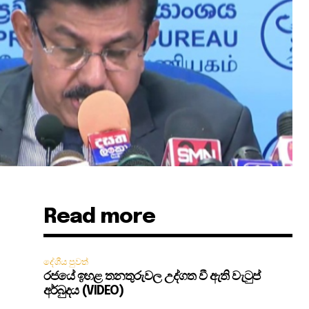
Read more
දේශීය පුවත්
රජයේ ඉහළ තනතුරුවල උද්ගත වී ඇති වැටුප්
අර්බුදය (VIDEO)