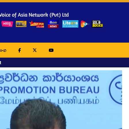
ාංග
t