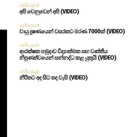
දේශීය පුවත්
අපි වෙනුවෙන් අපි (VIDEO)
දේශීය පුවත්
වායු දූෂණයෙන් වසරකට මරණ 7000ක් (VIDEO)
දේශීය පුවත්
ආරක්ෂක හමුදාව විද්‍යාත්මක සහ වෘත්තීය
නිපුණත්වයෙන් සන්නද්ධ කළ යුතුයි (VIDEO)
දේශීය පුවත්
නිරිතට අද සිට තද වැසි (VIDEO)