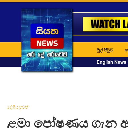
මුල් පිටුව
ද
English News
දේශීය පුවත්
ළමා පෝෂණය ගැන අල