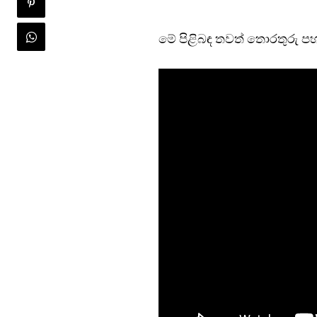
මේ පිළිබඳ තවත් තොරතුරු පහ