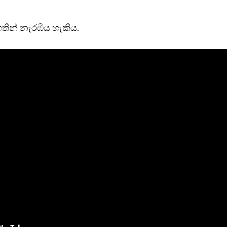
තින් නැරඹිය හැකිය.