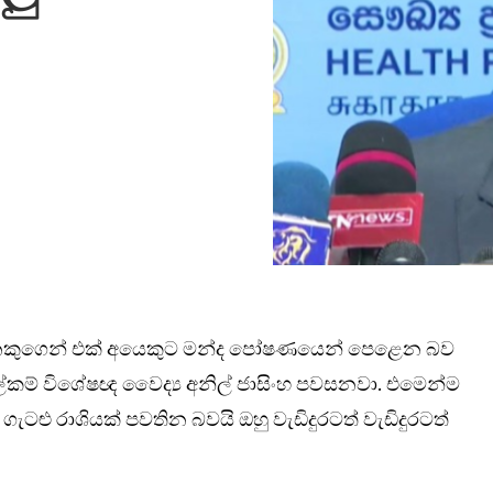
ෙකුගෙන් එක් අයෙකුට මන්ද පෝෂණයෙන් පෙළෙන බව
 ලේකම් විශේෂඥ වෛද්‍ය අනිල් ජාසිංහ පවසනවා. එමෙන්ම
ටළු රාශියක් පවතින බවයි ඔහු වැඩිදුරටත් වැඩිදුරටත්