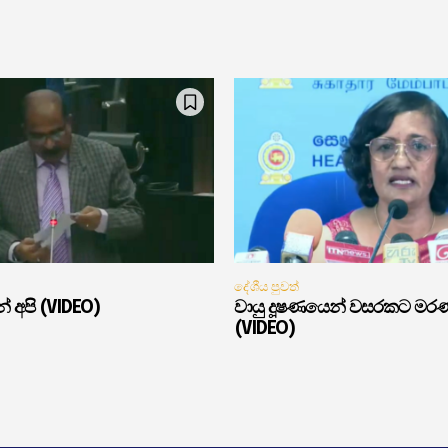
දේශීය පුවත්
් අපි (VIDEO)
වායු දූෂණයෙන් වසරකට මර
(VIDEO)