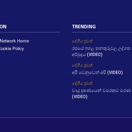
ION
TRENDING
a Network Home
දේශීය පුවත්
ookie Policy
රජයේ ඉහළ තනතුරුවල උද්ගත වී
අර්බුදය (VIDEO)
දේශීය පුවත්
අපි වෙනුවෙන් අපි (VIDEO)
දේශීය පුවත්
වායු දූෂණයෙන් වසරකට මරණ 
(VIDEO)