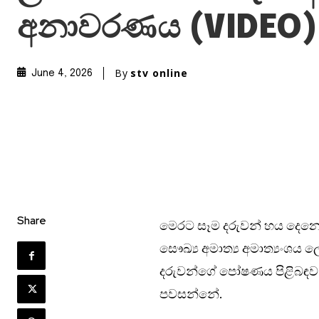
අනාවරණය (VIDEO)
By
stv online
June 4, 2026
Share
මෙරට සෑම දරුවන් හය දෙන
සෞඛ්‍ය අමාත්‍ය අමාත්‍යංශය
දරුවන්ගේ පෝෂණය පිළිබඳව ගැ
පවසන්නේ.