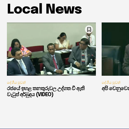
Local News
දේශීය පුවත්
දේශීය පුවත්
රජයේ ඉහළ තනතුරුවල උද්ගත වී ඇති
අපි වෙනුවෙන
වැටුප් අර්බුදය (VIDEO)