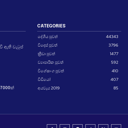
CATEGORIES
දේශීය පුවත්
44343
විදෙස් පුවත්
3796
 ඇති වැටුප්
ක්‍රීඩා පුවත්
1477
ව්‍යාපාරික පුවත්
592
විශේෂාංග පුවත්
410
වීඩීයෝ
407
අයවැය 2019
85
7000ක්