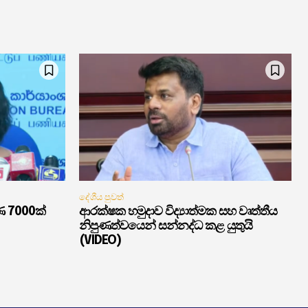
දේශීය පුවත්
ණ 7000ක්
ආරක්ෂක හමුදාව විද්‍යාත්මක සහ වෘත්තීය
නිපුණත්වයෙන් සන්නද්ධ කළ යුතුයි
(VIDEO)