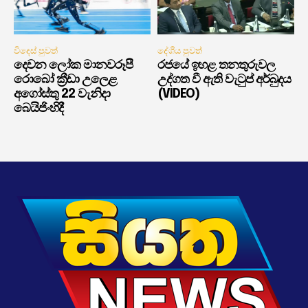
විදෙස් පුවත්
දේශීය පුවත්
දෙවන ලෝක මානවරූපී
රජයේ ඉහළ තනතුරුවල
රොබෝ ක්‍රීඩා උලෙළ
උද්ගත වී ඇති වැටුප් අර්බුදය
අගෝස්තු 22 වැනිදා
(VIDEO)
බෙයිජිංහිදී