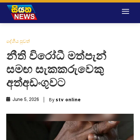
දේශීය පුවත්
නීති විරෝධී මත්පැන්
සමඟ සැකකරුවෙකු
අත්අඩංගුවට
By
stv online
June 5, 2026