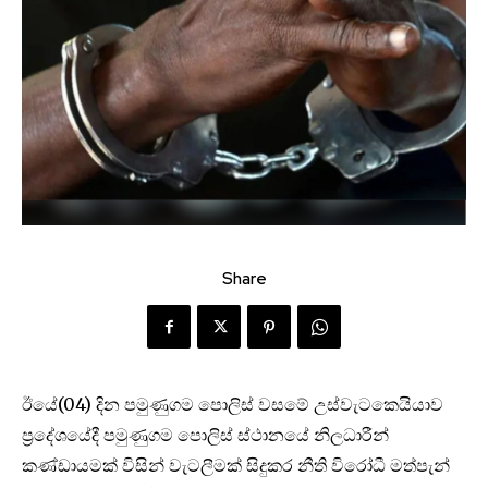
Share
ඊයේ(04) දින පමුණුගම පොලිස් වසමේ උස්වැටකෙයියාව
ප්‍රදේශයේදී පමුණුගම පොලිස් ස්ථානයේ නිලධාරීන්
කණ්ඩායමක් විසින් වැටලීමක් සිදුකර නීති විරෝධී මත්පැන්