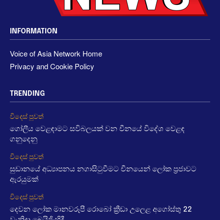
INFORMATION
Voice of Asia Network Home
Privacy and Cookie Policy
TRENDING
විදෙස් පුවත්
ගෝලීය වෙළඳාමට සවිබලයක් වන චීනයේ විදේශ වෙළඳ
ගනුදෙනු
විදෙස් පුවත්
සුඩානයේ අධ්‍යාපනය නගාසිටුවීමට චීනයෙන් ලෝක ප්‍රජාවට
ඇරයුමක්
විදෙස් පුවත්
දෙවන ලෝක මානවරූපී රොබෝ ක්‍රීඩා උලෙළ අගෝස්තු 22