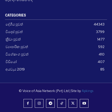
වැනිදා බෙයිජිංහිදී
CATEGORIES
දේශීය පුවත්
44343
විදෙස් පුවත්
3799
ක්‍රීඩා පුවත්
1477
ව්‍යාපාරික පුවත්
592
විශේෂාංග පුවත්
410
වීඩීයෝ
407
අයවැය 2019
85
© Voice of Asia Network (Pvt) Ltd | Site by
Apkings