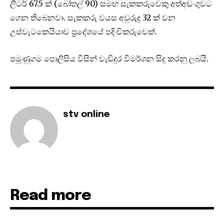
ලීටර් 67.5 ක් (බෝතල් 90) සමඟ සැකකරුවෙකු අත්අඩංගුවට
ගෙන තිබෙනවා. සැකකරු වයස අවුරුදු 32 ක් වන
උස්වැටකෙයියාව ප්‍රදේශයේ පදිංචිකරුවෙක්.
පමුණුගම පොලිසිය විසින් වැඩිදුර විමර්ශන සිදු කරනු ලබයි.
stv online
Read more