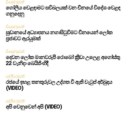
විදෙස් පුවත්
ගෝලීය වෙළඳාමට සවිබලයක් වන චීනයේ විදේශ වෙළඳ
ගනුදෙනු
විදෙස් පුවත්
සුඩානයේ අධ්‍යාපනය නගාසිටුවීමට චීනයෙන් ලෝක
ප්‍රජාවට ඇරයුමක්
විදෙස් පුවත්
දෙවන ලෝක මානවරූපී රොබෝ ක්‍රීඩා උලෙළ අගෝස්තු
22 වැනිදා බෙයිජිංහිදී
දේශීය පුවත්
රජයේ ඉහළ තනතුරුවල උද්ගත වී ඇති වැටුප් අර්බුදය
(VIDEO)
දේශීය පුවත්
අපි වෙනුවෙන් අපි (VIDEO)