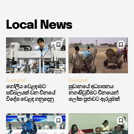
Local News
විදෙස් පුවත්
විදෙස් පුවත්
ගෝලීය වෙළඳාමට
සුඩානයේ අධ්‍යාපනය
සවිබලයක් වන චීනයේ
නගාසිටුවීමට චීනයෙන්
විදේශ වෙළඳ ගනුදෙනු
ලෝක ප්‍රජාවට ඇරයුමක්