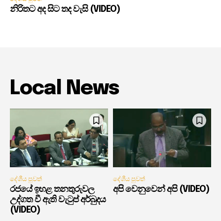
නිරිතට අද සිට තද වැසි (VIDEO)
Local News
දේශීය පුවත්
දේශීය පුවත්
රජයේ ඉහළ තනතුරුවල
අපි වෙනුවෙන් අපි (VIDEO)
උද්ගත වී ඇති වැටුප් අර්බුදය
(VIDEO)