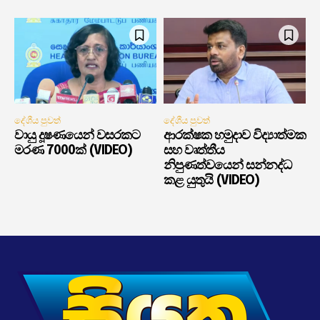
දේශීය පුවත්
දේශීය පුවත්
වායු දූෂණයෙන් වසරකට
ආරක්ෂක හමුදාව විද්‍යාත්මක
මරණ 7000ක් (VIDEO)
සහ වෘත්තීය
නිපුණත්වයෙන් සන්නද්ධ
කළ යුතුයි (VIDEO)