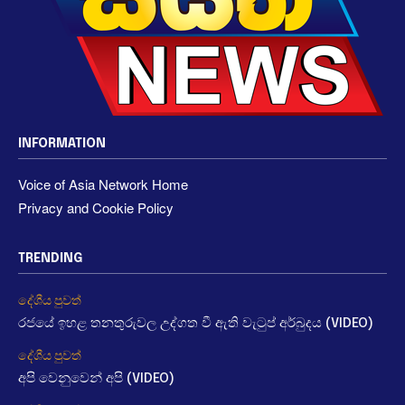
INFORMATION
Voice of Asia Network Home
Privacy and Cookie Policy
TRENDING
දේශීය පුවත්
රජයේ ඉහළ තනතුරුවල උද්ගත වී ඇති වැටුප් අර්බුදය (VIDEO)
දේශීය පුවත්
අපි වෙනුවෙන් අපි (VIDEO)