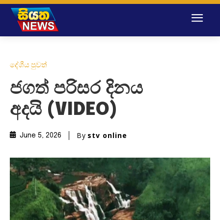
දේශීය පුවත්
ජගත් පරිසර දිනය
අදයි (VIDEO)
By
stv online
June 5, 2026