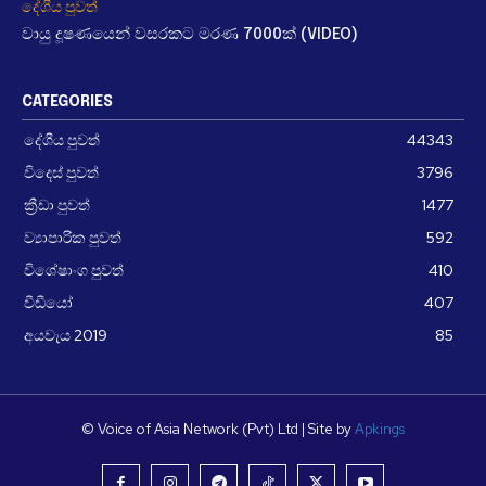
දේශීය පුවත්
වායු දූෂණයෙන් වසරකට මරණ 7000ක් (VIDEO)
CATEGORIES
දේශීය පුවත්
44343
විදෙස් පුවත්
3796
ක්‍රීඩා පුවත්
1477
ව්‍යාපාරික පුවත්
592
විශේෂාංග පුවත්
410
වීඩීයෝ
407
අයවැය 2019
85
© Voice of Asia Network (Pvt) Ltd | Site by
Apkings