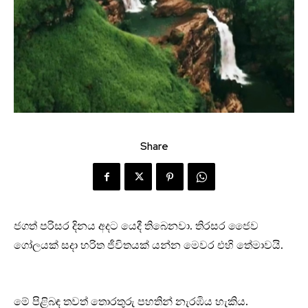
Share
ජගත් පරිසර දිනය අදට යෙදී තිබෙනවා. තිරසර ජෛව
ගෝලයක් සදා හරිත ජීවිතයක් යන්න මෙවර එහි තේමාවයි.
මේ පිළිබඳ තවත් තොරතුරු පහතින් නැරඹිය හැකිය.