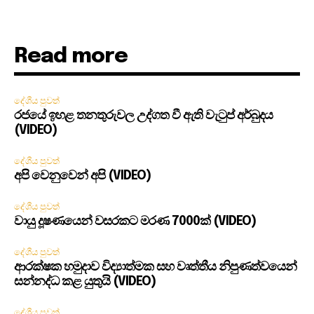
Read more
දේශීය පුවත්
රජයේ ඉහළ තනතුරුවල උද්ගත වී ඇති වැටුප් අර්බුදය
(VIDEO)
දේශීය පුවත්
අපි වෙනුවෙන් අපි (VIDEO)
දේශීය පුවත්
වායු දූෂණයෙන් වසරකට මරණ 7000ක් (VIDEO)
දේශීය පුවත්
ආරක්ෂක හමුදාව විද්‍යාත්මක සහ වෘත්තීය නිපුණත්වයෙන්
සන්නද්ධ කළ යුතුයි (VIDEO)
දේශීය පුවත්