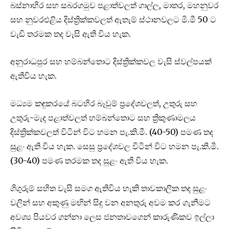
බස්නාහිර සහ සබරගමුව පළාත්වලත් ගාල්ල, මාතර, මහනුවර
සහ නුවරඑළිය දිස්ත්‍රික්කවලත් ඇතැම් ස්ථානවලට මි.මී 50 ට
වැඩි තරමක තද වැසි ඇති විය හැක.
අනුරාධපුර සහ හම්බන්තොට දිස්ත්‍රික්කවල වැසි ස්වල්පයක්
ඇතිවිය හැක.
මධ්‍යම කඳුකරයේ බටහිර බෑවුම් ප්‍රදේශවලත්, උතුරු සහ
උතුරු-මැද පළාත්වලත් හම්බන්තොට සහ ත්‍රිකුණාමලය
දිස්ත්‍රික්කවලත් විටින් විට හමන පැ.කි.මී. (40-50) පමණ තද
සුළං ඇති විය හැක. සෙසු ප්‍රදේශවල විටින් විට හමන පැ.කි.මී.
(30-40) පමණ තරමක තද සුළං ඇති විය හැක.
ගිගුරුම් සහිත වැසි සමග ඇතිවිය හැකි තාවකාලික තද සුළං
වලින් සහ අකුණු මඟින් සිදු වන අනතුරු අවම කර ගැනීමට
අවශ්‍ය පියවර ගන්නා ලෙස ජනතාවගෙන් කාරුණිකව ඉල්ලා