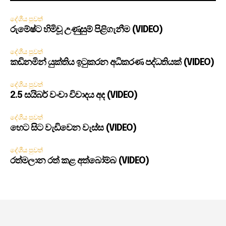
දේශීය පුවත්
රුමේෂ්ට හිමිවූ උණුසුම් පිළිගැනීම (VIDEO)
දේශීය පුවත්
කඩිනමින් යුක්තිය ඉටුකරන අධිකරණ පද්ධතියක් (VIDEO)
දේශීය පුවත්
2.5 සයිබර් වංචා විවාදය අද (VIDEO)
දේශීය පුවත්
හෙට සිට වැඩිවෙන වැස්ස (VIDEO)
දේශීය පුවත්
රත්මලාන රත් කළ අත්බෝම්බ (VIDEO)