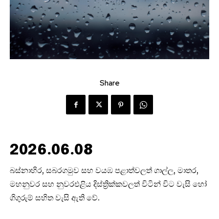
Share
2026.06.08
බස්නාහිර, සබරගමුව සහ වයඹ පළාත්වලත් ගාල්ල, මාතර,
මහනුවර සහ නුවරඑළිය දිස්ත්‍රික්කවලත් විටින් විට වැසි හෝ
ගිගුරුම් සහිත වැසි ඇති වේ.