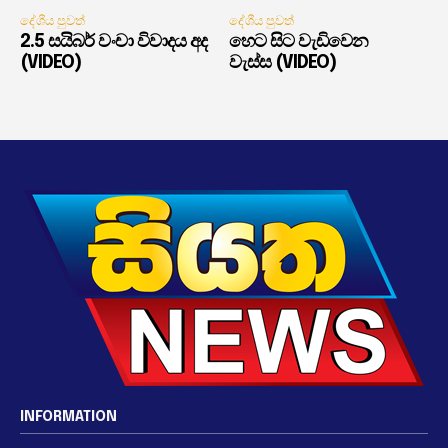
දේශීය පුවත්
දේශීය පුවත්
2.5 සයිබර් වංචා විවාදය අද
හෙට සිට වැඩිවෙන
(VIDEO)
වැස්ස (VIDEO)
INFORMATION