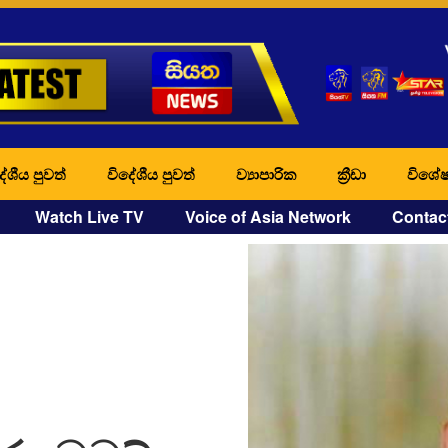
ේශීය පුවත්
විදේශීය පුවත්
ව්‍යාපාරික
ක්‍රීඩා
විශේෂ
Watch Live TV
Voice of Asia Network
Contac