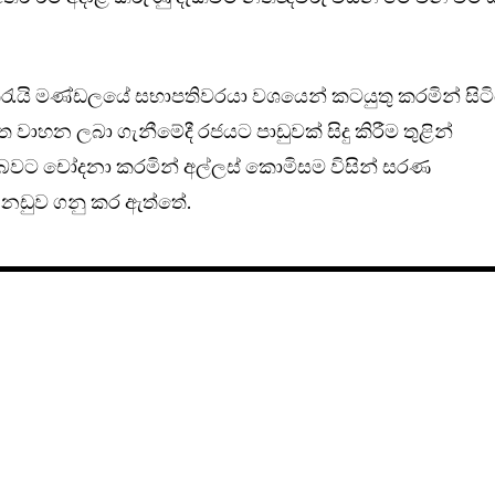
යි මණ්ඩලයේ සභාපතිවරයා වශයෙන් කටයුතු කරමින් සිටි
හන ලබා ගැනීමේදී රජයට පාඩුවක් සිදු කිරීම තුළින්
 බවට චෝදනා කරමින් අල්ලස් කොමිසම විසින් සරණ
නඩුව ගනු කර ඇත්තේ.