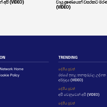
් අපි (VIDEO)
වායු දූෂණයෙන් වසරකට මර
(VIDEO)
ION
TRENDING
a Network Home
දේශීය පුවත්
ookie Policy
රජයේ ඉහළ තනතුරුවල උද්ගත වී
අර්බුදය (VIDEO)
දේශීය පුවත්
අපි වෙනුවෙන් අපි (VIDEO)
දේශීය පුවත්