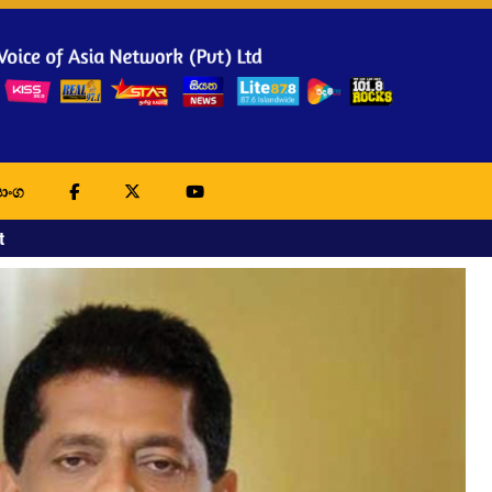
ාංග
t