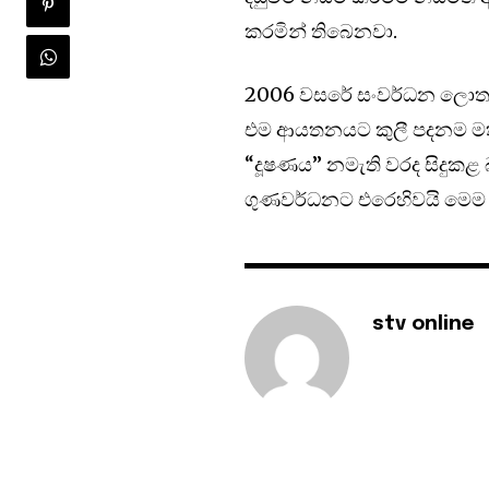
කරමින් තිබෙනවා.
2006 වසරේ සංවර්ධන ලොතරැ
එම ආයතනයට කුලී පදනම මත වා
“දූෂණය” නමැති වරද සිදුකළ
ගුණවර්ධනට එරෙහිවයි මෙම 
stv online