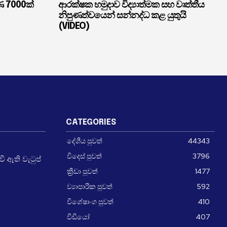
ණ 7000ක්
ආරක්ෂක හමුදාව විද්‍යාත්මක සහ වෘත්තීය
නිපුණත්වයෙන් සන්නද්ධ කළ යුතුයි
(VIDEO)
CATEGORIES
දේශීය පුවත්
44343
විදෙස් පුවත්
3796
 ඇති වැටුප්
ක්‍රීඩා පුවත්
1477
ව්‍යාපාරික පුවත්
592
විශේෂාංග පුවත්
410
වීඩීයෝ
407