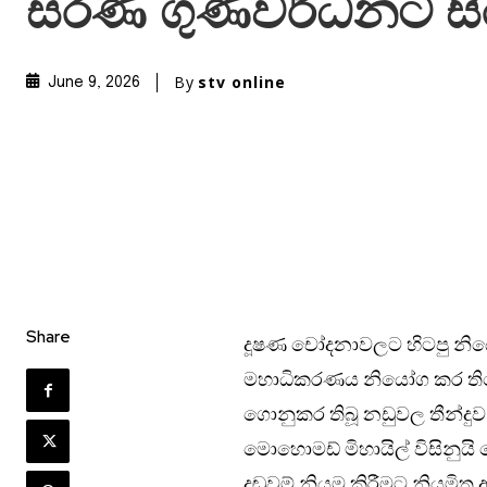
සරණ ගුණවර්ධනට සිර
By
stv online
June 9, 2026
Share
දූෂණ චෝදනාවලට හිටපු නි
මහාධිකරණය නියෝග කර තිබ
ගොනුකර තිබූ නඩුවල තීන්දු
මොහොමඩ් මිහායිල් විසිනුයි
දඬුවම් නියම කිරීමට නියමිත අ