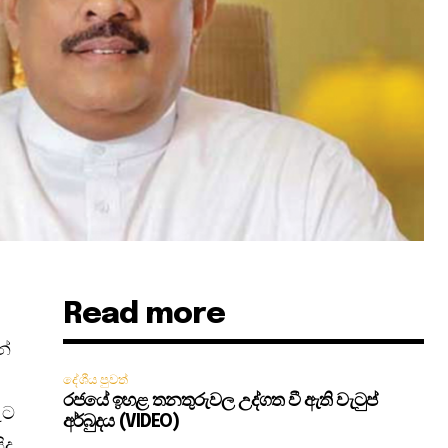
Read more
න්
දේශීය පුවත්
රජයේ ඉහළ තනතුරුවල උද්ගත වී ඇති වැටුප්
ුට
අර්බුදය (VIDEO)
දු