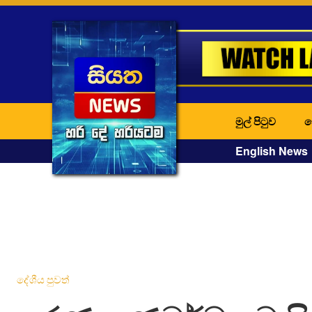
මුල් පිටුව
ද
English News
දේශීය පුවත්