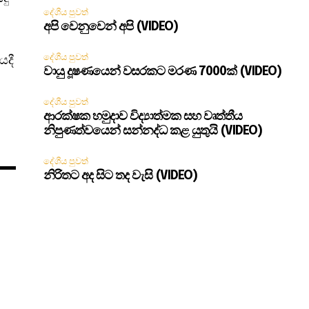
දේශීය පුවත්
අපි වෙනුවෙන් අපි (VIDEO)
දේශීය පුවත්
යදී
වායු දූෂණයෙන් වසරකට මරණ 7000ක් (VIDEO)
දේශීය පුවත්
ආරක්ෂක හමුදාව විද්‍යාත්මක සහ වෘත්තීය
නිපුණත්වයෙන් සන්නද්ධ කළ යුතුයි (VIDEO)
දේශීය පුවත්
නිරිතට අද සිට තද වැසි (VIDEO)