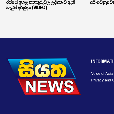
රජයේ ඉහළ තනතුරුවල උද්ගත වී ඇති
අපි වෙනුවෙන
වැටුප් අර්බුදය (VIDEO)
INFORMAT
Voice of Asi
Privacy and C