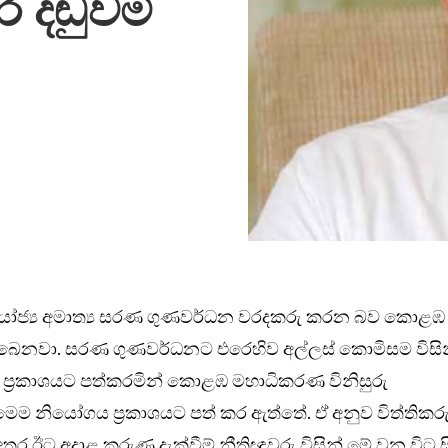
 දඬුවම්
යෝජ්‍ය අමාත්‍ය සරණ ගුණවර්ධන වරදකරු කරන බව කොළඹ
ෙනවා. සරණ ගුණවර්ධනට එරෙහිව අල්ලස් කොමිසම විසි
ව ප්‍රකාශයට පත්කරමින් කොළඹ මහාධිකරණ විනිසුරු
 මෙම නියෝගය ප්‍රකාශයට පත් කර ඇත්තේ. ඒ අනුව විත්තිකර
තර ඊට අදාළ කරුණු දැක්වීම් නීතිඥවරු විසින් මේ වන විට සි